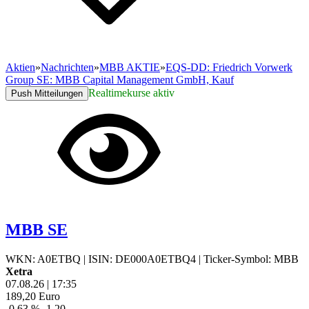
Aktien
»
Nachrichten
»
MBB AKTIE
»
EQS-DD: Friedrich Vorwerk
Group SE: MBB Capital Management GmbH, Kauf
Realtimekurse aktiv
Push Mitteilungen
MBB SE
WKN: A0ETBQ
|
ISIN: DE000A0ETBQ4
|
Ticker-Symbol: MBB
Xetra
07.08.26
|
17:35
189,20
Euro
-0,63 %
-1,20