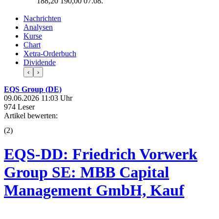
188,20
190,00
07.08.
Nachrichten
Analysen
Kurse
Chart
Xetra-Orderbuch
Dividende
‹
›
EQS Group (DE)
09.06.2026 11:03 Uhr
974 Leser
Artikel bewerten:
(
2
)
EQS-DD: Friedrich Vorwerk
Group SE: MBB Capital
Management GmbH, Kauf