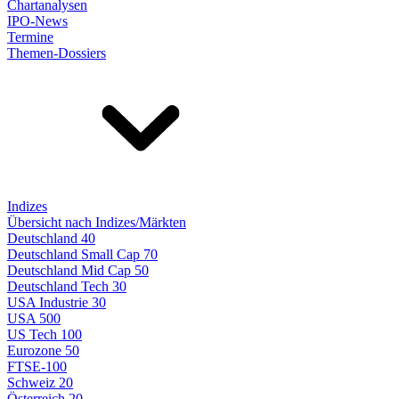
Chartanalysen
IPO-News
Termine
Themen-Dossiers
Indizes
Übersicht nach Indizes/Märkten
Deutschland 40
Deutschland Small Cap 70
Deutschland Mid Cap 50
Deutschland Tech 30
USA Industrie 30
USA 500
US Tech 100
Eurozone 50
FTSE-100
Schweiz 20
Österreich 20