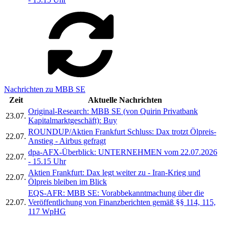
Nachrichten zu MBB SE
Zeit
Aktuelle Nachrichten
Original-Research: MBB SE (von Quirin Privatbank
23.07.
Kapitalmarktgeschäft): Buy
ROUNDUP/Aktien Frankfurt Schluss: Dax trotzt Ölpreis-
22.07.
Anstieg - Airbus gefragt
dpa-AFX-Überblick: UNTERNEHMEN vom 22.07.2026
22.07.
- 15.15 Uhr
Aktien Frankfurt: Dax legt weiter zu - Iran-Krieg und
22.07.
Ölpreis bleiben im Blick
EQS-AFR: MBB SE: Vorabbekanntmachung über die
22.07.
Veröffentlichung von Finanzberichten gemäß §§ 114, 115,
117 WpHG