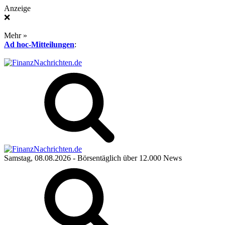
Anzeige
❌
Mehr »
Ad hoc-Mitteilungen
:
Samstag, 08.08.2026
- Börsentäglich über 12.000 News