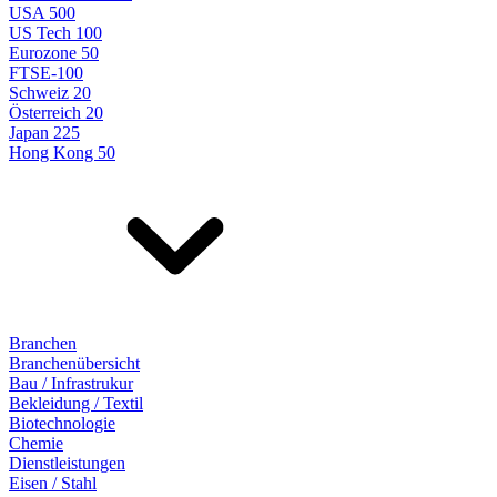
USA 500
US Tech 100
Eurozone 50
FTSE-100
Schweiz 20
Österreich 20
Japan 225
Hong Kong 50
Branchen
Branchenübersicht
Bau / Infrastrukur
Bekleidung / Textil
Biotechnologie
Chemie
Dienstleistungen
Eisen / Stahl