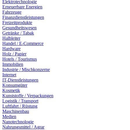
Elektrotechnologie
Erneuerbare Energien
Fahrzeuge
Finanzdienstleistungen
Freizeitprodukte
Gesundheitswesen
Getränke / Tabak
Halbleiter
Handel / E-Commerce
Hardware
Holz / Papier
Hotels / Tourismus
Immobilien
Industrie / Mischkonzerne
Internet
IT-Dienstleistungen
Konsumgüter
Kosmetik
Kunststoffe / Verpackungen
Logistik / Transport
Luftfahrt / Rüstung
Maschinenbau
Medien
Nanotechnologie
Nahrungsmittel / Agrar