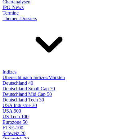
Chartanalysen
IPO-News
Termine
Themen-Dossiers
Indizes
Übersicht nach Indizes/Märkten
Deutschland 40
Deutschland Small Cap 70
Deutschland Mid Cap 50
Deutschland Tech 30
USA Industrie 30
USA 500
US Tech 100
Eurozone 50
FTSE-100
Schweiz 20
Österreich 20