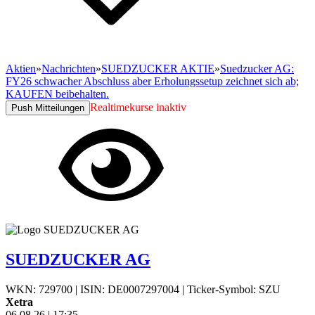
Aktien
»
Nachrichten
»
SUEDZUCKER AKTIE
»
Suedzucker AG:
FY26 schwacher Abschluss aber Erholungssetup zeichnet sich ab;
KAUFEN beibehalten.
Realtimekurse inaktiv
Push Mitteilungen
SUEDZUCKER AG
WKN: 729700
|
ISIN: DE0007297004
|
Ticker-Symbol: SZU
Xetra
06.08.26
|
17:35