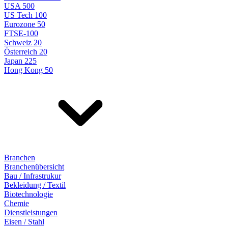
USA 500
US Tech 100
Eurozone 50
FTSE-100
Schweiz 20
Österreich 20
Japan 225
Hong Kong 50
Branchen
Branchenübersicht
Bau / Infrastrukur
Bekleidung / Textil
Biotechnologie
Chemie
Dienstleistungen
Eisen / Stahl