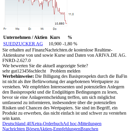
Unternehmen / Aktien
Kurs
%
SUEDZUCKER AG
10,900
-1,80 %
Sie erhalten auf FinanzNachrichten.de kostenlose Realtime-
Aktienkurse von
und
sowie Kurse und Daten von
ARIVA.DE AG
.
FNRD-2.627.0
Wie bewerten Sie die aktuell angezeigte Seite?
sehr gut
1
2
3
4
5
6
schlecht
Problem melden
Werbehinweise:
Die Billigung des Basisprospekts durch die BaFin
ist nicht als ihre Befürwortung der angebotenen Wertpapiere zu
verstehen. Wir empfehlen Interessenten und potenziellen Anlegern
den Basisprospekt und die Endgültigen Bedingungen zu lesen,
bevor sie eine Anlageentscheidung treffen, um sich möglichst
umfassend zu informieren, insbesondere über die potenziellen
Risiken und Chancen des Wertpapiers. Sie sind im Begriff, ein
Produkt zu erwerben, das nicht einfach ist und schwer zu verstehen
sein kann.
Deutschland 40
Xetra-Orderbuch
Ad hoc-Mitteilungen
Nachrichten Börsen
Aktien-Empfehlungen
Branchen