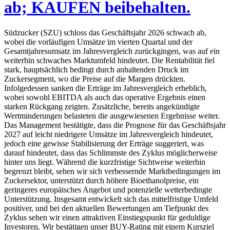
ab; KAUFEN beibehalten.
Südzucker (SZU) schloss das Geschäftsjahr 2026 schwach ab,
wobei die vorläufigen Umsätze im vierten Quartal und der
Gesamtjahresumsatz im Jahresvergleich zurückgingen, was auf ein
weiterhin schwaches Marktumfeld hindeutet. Die Rentabilität fiel
stark, hauptsächlich bedingt durch anhaltenden Druck im
Zuckersegment, wo die Preise auf die Margen drückten.
Infolgedessen sanken die Erträge im Jahresvergleich erheblich,
wobei sowohl EBITDA als auch das operative Ergebnis einen
starken Rückgang zeigten. Zusätzliche, bereits angekündigte
Wertminderungen belasteten die ausgewiesenen Ergebnisse weiter.
Das Management bestätigte, dass die Prognose für das Geschäftsjahr
2027 auf leicht niedrigere Umsätze im Jahresvergleich hindeutet,
jedoch eine gewisse Stabilisierung der Erträge suggeriert, was
darauf hindeutet, dass das Schlimmste des Zyklus möglicherweise
hinter uns liegt. Während die kurzfristige Sichtweise weiterhin
begrenzt bleibt, sehen wir sich verbessernde Marktbedingungen im
Zuckersektor, unterstützt durch höhere Bioethanolpreise, ein
geringeres europäisches Angebot und potenzielle wetterbedingte
Unterstützung. Insgesamt entwickelt sich das mittelfristige Umfeld
positiver, und bei den aktuellen Bewertungen am Tiefpunkt des
Zyklus sehen wir einen attraktiven Einstiegspunkt für geduldige
Investoren. Wir bestätigen unser BUY-Rating mit einem Kursziel