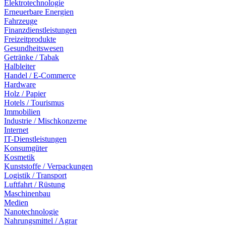
Elektrotechnologie
Erneuerbare Energien
Fahrzeuge
Finanzdienstleistungen
Freizeitprodukte
Gesundheitswesen
Getränke / Tabak
Halbleiter
Handel / E-Commerce
Hardware
Holz / Papier
Hotels / Tourismus
Immobilien
Industrie / Mischkonzerne
Internet
IT-Dienstleistungen
Konsumgüter
Kosmetik
Kunststoffe / Verpackungen
Logistik / Transport
Luftfahrt / Rüstung
Maschinenbau
Medien
Nanotechnologie
Nahrungsmittel / Agrar