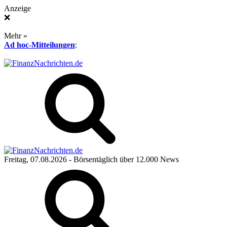
Anzeige
❌
Mehr »
Ad hoc-Mitteilungen
:
Freitag, 07.08.2026
- Börsentäglich über 12.000 News