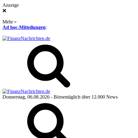
Anzeige
❌
Mehr »
Ad hoc-Mitteilungen
:
Donnerstag, 06.08.2026
- Börsentäglich über 12.000 News