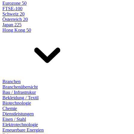
Eurozone 50
FTSE-100
Schweiz 20
Österreich 20
Japan 225
Hong Kong 50
Branchen
Branchenübersicht
Bau / Infrastrukur
Bekleidung / Textil
Biotechnologie
Chemie
Dienstleistungen
Eisen / Stahl
Elektrotechnologie
Erneuerbare Energien