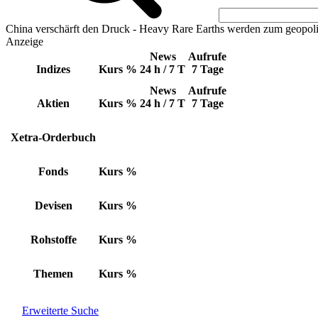
China verschärft den Druck - Heavy Rare Earths werden zum geopoli
Anzeige
News
Aufrufe
Indizes
Kurs
%
24 h / 7 T
7 Tage
News
Aufrufe
Aktien
Kurs
%
24 h / 7 T
7 Tage
Xetra-Orderbuch
Fonds
Kurs
%
Devisen
Kurs
%
Rohstoffe
Kurs
%
Themen
Kurs
%
Erweiterte Suche