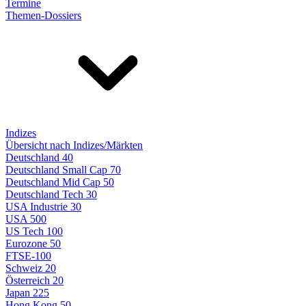
Termine
Themen-Dossiers
Indizes
Übersicht nach Indizes/Märkten
Deutschland 40
Deutschland Small Cap 70
Deutschland Mid Cap 50
Deutschland Tech 30
USA Industrie 30
USA 500
US Tech 100
Eurozone 50
FTSE-100
Schweiz 20
Österreich 20
Japan 225
Hong Kong 50