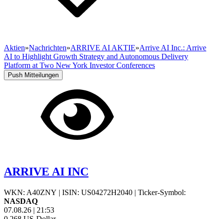
Aktien
»
Nachrichten
»
ARRIVE AI AKTIE
»
Arrive AI Inc.: Arrive
AI to Highlight Growth Strategy and Autonomous Delivery
Platform at Two New York Investor Conferences
Push Mitteilungen
ARRIVE AI INC
WKN: A40ZNY
|
ISIN: US04272H2040
|
Ticker-Symbol:
NASDAQ
07.08.26
|
21:53
0,268
US-Dollar