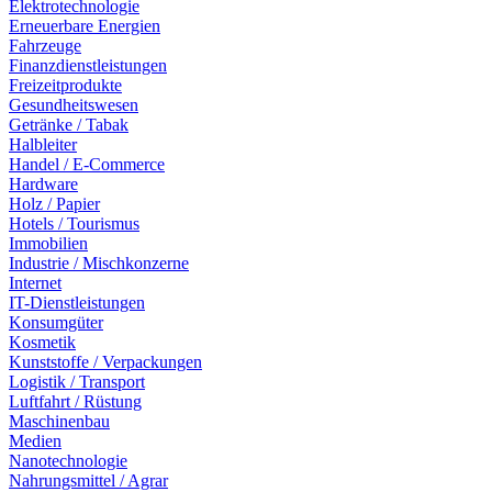
Elektrotechnologie
Erneuerbare Energien
Fahrzeuge
Finanzdienstleistungen
Freizeitprodukte
Gesundheitswesen
Getränke / Tabak
Halbleiter
Handel / E-Commerce
Hardware
Holz / Papier
Hotels / Tourismus
Immobilien
Industrie / Mischkonzerne
Internet
IT-Dienstleistungen
Konsumgüter
Kosmetik
Kunststoffe / Verpackungen
Logistik / Transport
Luftfahrt / Rüstung
Maschinenbau
Medien
Nanotechnologie
Nahrungsmittel / Agrar