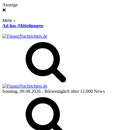
Anzeige
❌
Mehr »
Ad hoc-Mitteilungen
:
Sonntag, 09.08.2026
- Börsentäglich über 12.000 News