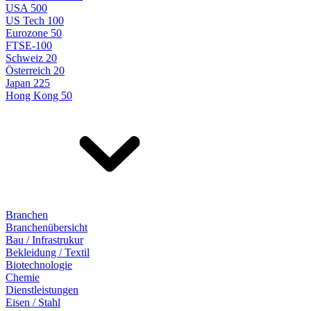
USA 500
US Tech 100
Eurozone 50
FTSE-100
Schweiz 20
Österreich 20
Japan 225
Hong Kong 50
Branchen
Branchenübersicht
Bau / Infrastrukur
Bekleidung / Textil
Biotechnologie
Chemie
Dienstleistungen
Eisen / Stahl