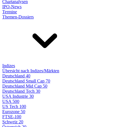
Chartanalysen
IPO-News
Termine
Themen-Dossiers
Indizes
Übersicht nach Indizes/Märkten
Deutschland 40
Deutschland Small Cap 70
Deutschland Mid Cap 50
Deutschland Tech 30
USA Industrie 30
USA 500
US Tech 100
Eurozone 50
FTSE-100
Schweiz 20
Österreich 20