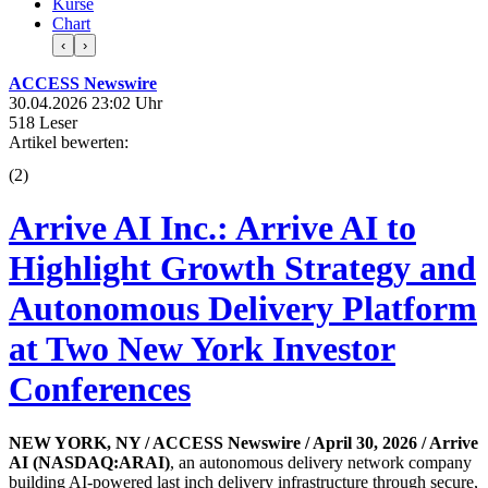
Kurse
Chart
‹
›
ACCESS Newswire
30.04.2026 23:02 Uhr
518 Leser
Artikel bewerten:
(
2
)
Arrive AI Inc.: Arrive AI to
Highlight Growth Strategy and
Autonomous Delivery Platform
at Two New York Investor
Conferences
NEW YORK, NY / ACCESS Newswire / April 30, 2026 /
Arrive
AI (NASDAQ:ARAI)
, an autonomous delivery network company
building AI-powered last inch delivery infrastructure through secure,