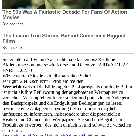
Sie erhalten auf FinanzNachrichten.de kostenlose Realtime-
Aktienkurse von
und
sowie Kurse und Daten von
ARIVA.DE AG
.
FNRD-2.627.0
Wie bewerten Sie die aktuell angezeigte Seite?
sehr gut
1
2
3
4
5
6
schlecht
Problem melden
Werbehinweise:
Die Billigung des Basisprospekts durch die BaFin
ist nicht als ihre Befürwortung der angebotenen Wertpapiere zu
verstehen. Wir empfehlen Interessenten und potenziellen Anlegern
den Basisprospekt und die Endgültigen Bedingungen zu lesen,
bevor sie eine Anlageentscheidung treffen, um sich möglichst
umfassend zu informieren, insbesondere über die potenziellen
Risiken und Chancen des Wertpapiers. Sie sind im Begriff, ein
Produkt zu erwerben, das nicht einfach ist und schwer zu verstehen
sein kann.
Deutschland 40
Xetra-Orderbuch
Ad hoc-Mitteilungen