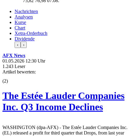
75,82
76,98
07.08.
Nachrichten
Analysen
Kurse
Chart
Xetra-Orderbuch
Dividende
‹
›
AFX News
01.05.2026 12:30 Uhr
1.243 Leser
Artikel bewerten:
(
2
)
The Estée Lauder Companies
Inc. Q3 Income Declines
WASHINGTON (dpa-AFX) - The Estée Lauder Companies Inc.
(EL) released a profit for third quarter that Drops, from last year