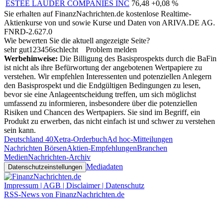
ESTEE LAUDER COMPANIES INC
76,48
+0,08 %
Sie erhalten auf FinanzNachrichten.de kostenlose Realtime-
Aktienkurse von
und
sowie Kurse und Daten von
ARIVA.DE AG
.
FNRD-2.627.0
Wie bewerten Sie die aktuell angezeigte Seite?
sehr gut
1
2
3
4
5
6
schlecht
Problem melden
Werbehinweise:
Die Billigung des Basisprospekts durch die BaFin
ist nicht als ihre Befürwortung der angebotenen Wertpapiere zu
verstehen. Wir empfehlen Interessenten und potenziellen Anlegern
den Basisprospekt und die Endgültigen Bedingungen zu lesen,
bevor sie eine Anlageentscheidung treffen, um sich möglichst
umfassend zu informieren, insbesondere über die potenziellen
Risiken und Chancen des Wertpapiers. Sie sind im Begriff, ein
Produkt zu erwerben, das nicht einfach ist und schwer zu verstehen
sein kann.
Deutschland 40
Xetra-Orderbuch
Ad hoc-Mitteilungen
Nachrichten Börsen
Aktien-Empfehlungen
Branchen
Medien
Nachrichten-Archiv
Mediadaten
Datenschutzeinstellungen
Impressum | AGB | Disclaimer | Datenschutz
RSS-News von FinanzNachrichten.de