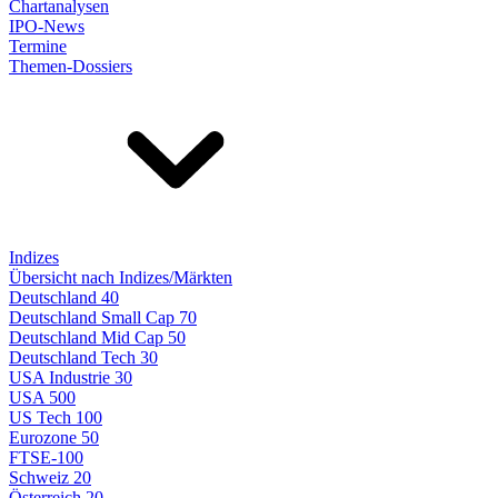
Chartanalysen
IPO-News
Termine
Themen-Dossiers
Indizes
Übersicht nach Indizes/Märkten
Deutschland 40
Deutschland Small Cap 70
Deutschland Mid Cap 50
Deutschland Tech 30
USA Industrie 30
USA 500
US Tech 100
Eurozone 50
FTSE-100
Schweiz 20
Österreich 20