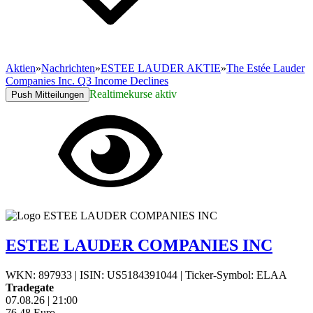
Aktien
»
Nachrichten
»
ESTEE LAUDER AKTIE
»
The Estée Lauder
Companies Inc. Q3 Income Declines
Realtimekurse aktiv
Push Mitteilungen
ESTEE LAUDER COMPANIES INC
WKN: 897933
|
ISIN: US5184391044
|
Ticker-Symbol: ELAA
Tradegate
07.08.26
|
21:00
76,48
Euro