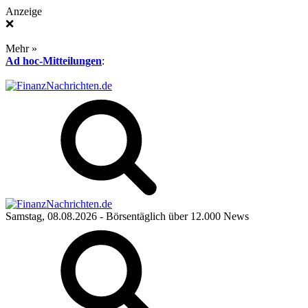
Anzeige
❌
Mehr »
Ad hoc-Mitteilungen
:
Samstag, 08.08.2026
- Börsentäglich über 12.000 News