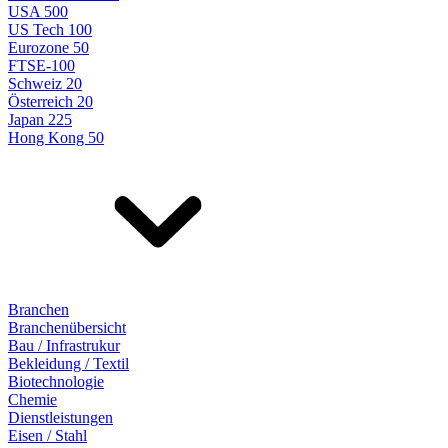
USA 500
US Tech 100
Eurozone 50
FTSE-100
Schweiz 20
Österreich 20
Japan 225
Hong Kong 50
Branchen
Branchenübersicht
Bau / Infrastrukur
Bekleidung / Textil
Biotechnologie
Chemie
Dienstleistungen
Eisen / Stahl