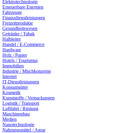
Elektrotechnologie
Erneuerbare Energien
Fahrzeuge
Finanzdienstleistungen
Freizeitprodukte
Gesundheitswesen
Getränke / Tabak
Halbleiter
Handel / E-Commerce
Hardware
Holz / Papier
Hotels / Tourismus
Immobilien
Industrie / Mischkonzerne
Internet
IT-Dienstleistungen
Konsumgüter
Kosmetik
Kunststoffe / Verpackungen
Logistik / Transport
Luftfahrt / Rüstung
Maschinenbau
Medien
Nanotechnologie
Nahrungsmittel / Agrar