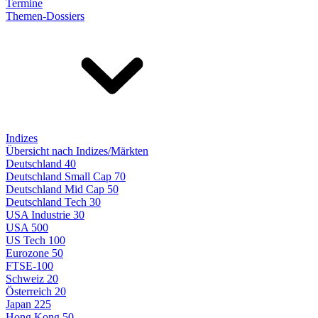
Termine
Themen-Dossiers
Indizes
Übersicht nach Indizes/Märkten
Deutschland 40
Deutschland Small Cap 70
Deutschland Mid Cap 50
Deutschland Tech 30
USA Industrie 30
USA 500
US Tech 100
Eurozone 50
FTSE-100
Schweiz 20
Österreich 20
Japan 225
Hong Kong 50