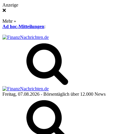
Anzeige
❌
Mehr »
Ad hoc-Mitteilungen
:
Freitag, 07.08.2026
- Börsentäglich über 12.000 News