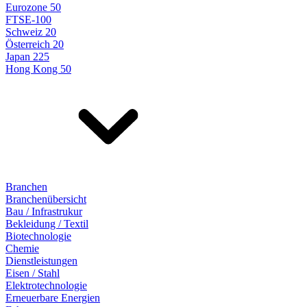
Eurozone 50
FTSE-100
Schweiz 20
Österreich 20
Japan 225
Hong Kong 50
Branchen
Branchenübersicht
Bau / Infrastrukur
Bekleidung / Textil
Biotechnologie
Chemie
Dienstleistungen
Eisen / Stahl
Elektrotechnologie
Erneuerbare Energien