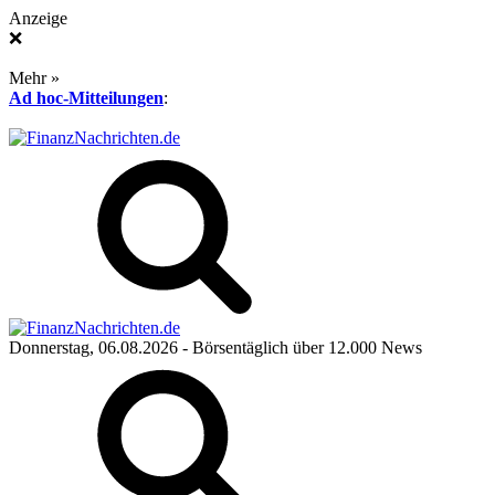
Anzeige
❌
Mehr »
Ad hoc-Mitteilungen
:
Donnerstag, 06.08.2026
- Börsentäglich über 12.000 News