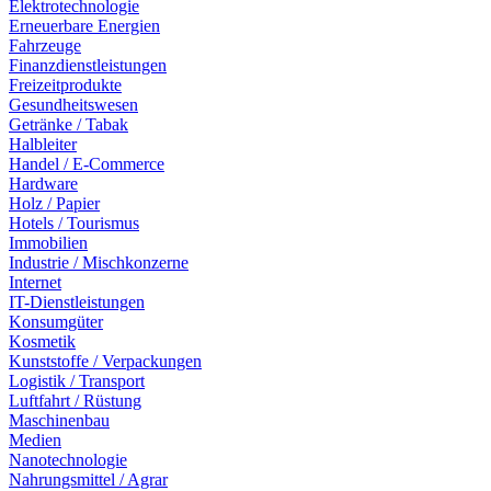
Elektrotechnologie
Erneuerbare Energien
Fahrzeuge
Finanzdienstleistungen
Freizeitprodukte
Gesundheitswesen
Getränke / Tabak
Halbleiter
Handel / E-Commerce
Hardware
Holz / Papier
Hotels / Tourismus
Immobilien
Industrie / Mischkonzerne
Internet
IT-Dienstleistungen
Konsumgüter
Kosmetik
Kunststoffe / Verpackungen
Logistik / Transport
Luftfahrt / Rüstung
Maschinenbau
Medien
Nanotechnologie
Nahrungsmittel / Agrar