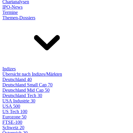
Chartanalysen
IPO-News
Termine
Themen-Dossiers
Indizes
Übersicht nach Indizes/Märkten
Deutschland 40
Deutschland Small Cap 70
Deutschland Mid Cap 50
Deutschland Tech 30
USA Industrie 30
USA 500
US Tech 100
Eurozone 50
FTSE-100
Schweiz 20
Österreich 20