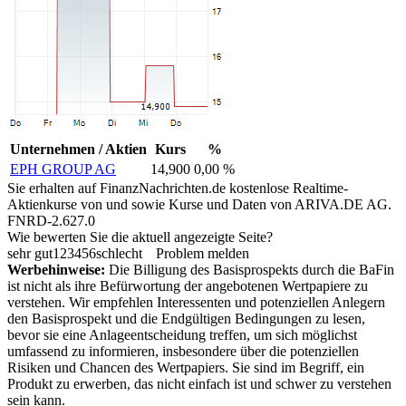
Unternehmen / Aktien
Kurs
%
EPH GROUP AG
14,900
0,00 %
Sie erhalten auf FinanzNachrichten.de kostenlose Realtime-
Aktienkurse von
und
sowie Kurse und Daten von
ARIVA.DE AG
.
FNRD-2.627.0
Wie bewerten Sie die aktuell angezeigte Seite?
sehr gut
1
2
3
4
5
6
schlecht
Problem melden
Werbehinweise:
Die Billigung des Basisprospekts durch die BaFin
ist nicht als ihre Befürwortung der angebotenen Wertpapiere zu
verstehen. Wir empfehlen Interessenten und potenziellen Anlegern
den Basisprospekt und die Endgültigen Bedingungen zu lesen,
bevor sie eine Anlageentscheidung treffen, um sich möglichst
umfassend zu informieren, insbesondere über die potenziellen
Risiken und Chancen des Wertpapiers. Sie sind im Begriff, ein
Produkt zu erwerben, das nicht einfach ist und schwer zu verstehen
sein kann.