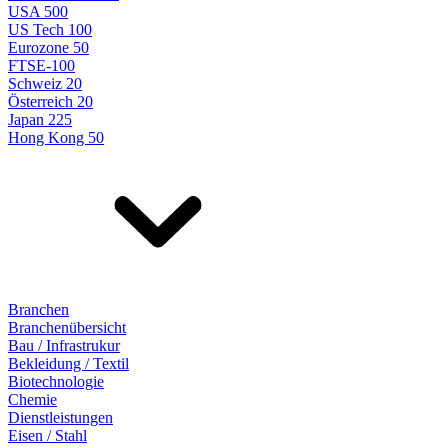
USA 500
US Tech 100
Eurozone 50
FTSE-100
Schweiz 20
Österreich 20
Japan 225
Hong Kong 50
Branchen
Branchenübersicht
Bau / Infrastrukur
Bekleidung / Textil
Biotechnologie
Chemie
Dienstleistungen
Eisen / Stahl