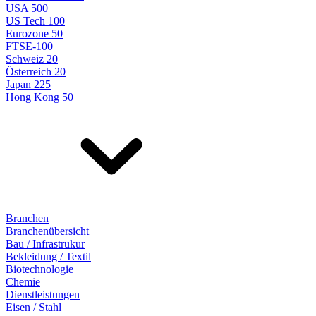
USA 500
US Tech 100
Eurozone 50
FTSE-100
Schweiz 20
Österreich 20
Japan 225
Hong Kong 50
Branchen
Branchenübersicht
Bau / Infrastrukur
Bekleidung / Textil
Biotechnologie
Chemie
Dienstleistungen
Eisen / Stahl