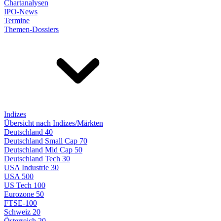
Chartanalysen
IPO-News
Termine
Themen-Dossiers
Indizes
Übersicht nach Indizes/Märkten
Deutschland 40
Deutschland Small Cap 70
Deutschland Mid Cap 50
Deutschland Tech 30
USA Industrie 30
USA 500
US Tech 100
Eurozone 50
FTSE-100
Schweiz 20
Österreich 20