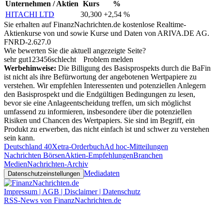
Unternehmen / Aktien
Kurs
%
HITACHI LTD
30,300
+2,54 %
Sie erhalten auf FinanzNachrichten.de kostenlose Realtime-
Aktienkurse von
und
sowie Kurse und Daten von
ARIVA.DE AG
.
FNRD-2.627.0
Wie bewerten Sie die aktuell angezeigte Seite?
sehr gut
1
2
3
4
5
6
schlecht
Problem melden
Werbehinweise:
Die Billigung des Basisprospekts durch die BaFin
ist nicht als ihre Befürwortung der angebotenen Wertpapiere zu
verstehen. Wir empfehlen Interessenten und potenziellen Anlegern
den Basisprospekt und die Endgültigen Bedingungen zu lesen,
bevor sie eine Anlageentscheidung treffen, um sich möglichst
umfassend zu informieren, insbesondere über die potenziellen
Risiken und Chancen des Wertpapiers. Sie sind im Begriff, ein
Produkt zu erwerben, das nicht einfach ist und schwer zu verstehen
sein kann.
Deutschland 40
Xetra-Orderbuch
Ad hoc-Mitteilungen
Nachrichten Börsen
Aktien-Empfehlungen
Branchen
Medien
Nachrichten-Archiv
Mediadaten
Datenschutzeinstellungen
Impressum | AGB | Disclaimer | Datenschutz
RSS-News von FinanzNachrichten.de