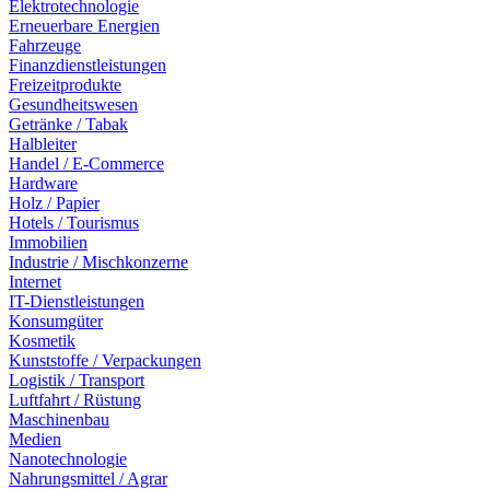
Elektrotechnologie
Erneuerbare Energien
Fahrzeuge
Finanzdienstleistungen
Freizeitprodukte
Gesundheitswesen
Getränke / Tabak
Halbleiter
Handel / E-Commerce
Hardware
Holz / Papier
Hotels / Tourismus
Immobilien
Industrie / Mischkonzerne
Internet
IT-Dienstleistungen
Konsumgüter
Kosmetik
Kunststoffe / Verpackungen
Logistik / Transport
Luftfahrt / Rüstung
Maschinenbau
Medien
Nanotechnologie
Nahrungsmittel / Agrar