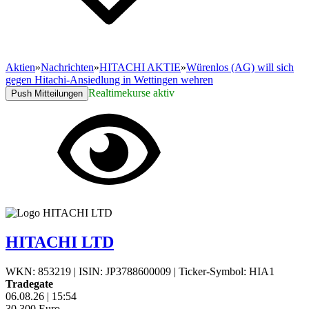
Aktien
»
Nachrichten
»
HITACHI AKTIE
»
Würenlos (AG) will sich
gegen Hitachi-Ansiedlung in Wettingen wehren
Realtimekurse aktiv
Push Mitteilungen
HITACHI LTD
WKN: 853219
|
ISIN: JP3788600009
|
Ticker-Symbol: HIA1
Tradegate
06.08.26
|
15:54
30,300
Euro