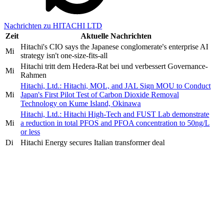
Nachrichten zu HITACHI LTD
Zeit
Aktuelle Nachrichten
Hitachi's CIO says the Japanese conglomerate's enterprise AI
Mi
strategy isn't one-size-fits-all
Hitachi tritt dem Hedera-Rat bei und verbessert Governance-
Mi
Rahmen
Hitachi, Ltd.: Hitachi, MOL, and JAL Sign MOU to Conduct
Mi
Japan's First Pilot Test of Carbon Dioxide Removal
Technology on Kume Island, Okinawa
Hitachi, Ltd.: Hitachi High-Tech and FUST Lab demonstrate
Mi
a reduction in total PFOS and PFOA concentration to 50ng/L
or less
Di
Hitachi Energy secures Italian transformer deal