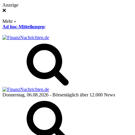
Anzeige
❌
Mehr »
Ad hoc-Mitteilungen
:
Donnerstag, 06.08.2026
- Börsentäglich über 12.000 News