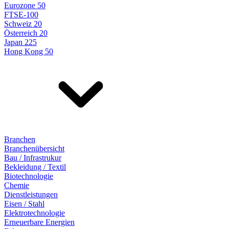
Eurozone 50
FTSE-100
Schweiz 20
Österreich 20
Japan 225
Hong Kong 50
Branchen
Branchenübersicht
Bau / Infrastrukur
Bekleidung / Textil
Biotechnologie
Chemie
Dienstleistungen
Eisen / Stahl
Elektrotechnologie
Erneuerbare Energien