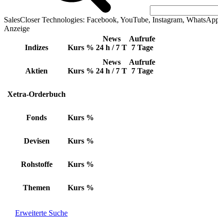
SalesCloser Technologies: Facebook, YouTube, Instagram, WhatsAp
Anzeige
News
Aufrufe
Indizes
Kurs
%
24 h / 7 T
7 Tage
News
Aufrufe
Aktien
Kurs
%
24 h / 7 T
7 Tage
Xetra-Orderbuch
Fonds
Kurs
%
Devisen
Kurs
%
Rohstoffe
Kurs
%
Themen
Kurs
%
Erweiterte Suche