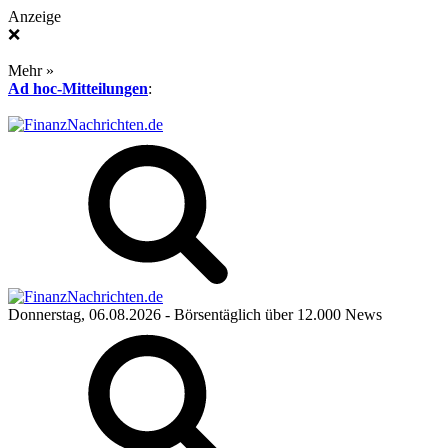
Anzeige
❌
Mehr »
Ad hoc-Mitteilungen
:
Donnerstag, 06.08.2026
- Börsentäglich über 12.000 News