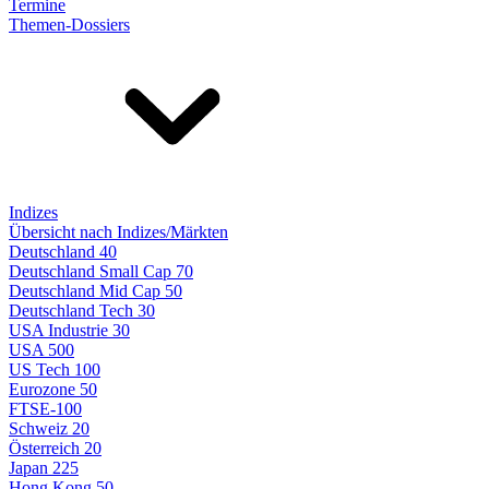
Termine
Themen-Dossiers
Indizes
Übersicht nach Indizes/Märkten
Deutschland 40
Deutschland Small Cap 70
Deutschland Mid Cap 50
Deutschland Tech 30
USA Industrie 30
USA 500
US Tech 100
Eurozone 50
FTSE-100
Schweiz 20
Österreich 20
Japan 225
Hong Kong 50