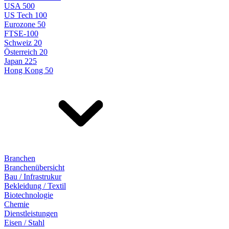
USA 500
US Tech 100
Eurozone 50
FTSE-100
Schweiz 20
Österreich 20
Japan 225
Hong Kong 50
Branchen
Branchenübersicht
Bau / Infrastrukur
Bekleidung / Textil
Biotechnologie
Chemie
Dienstleistungen
Eisen / Stahl