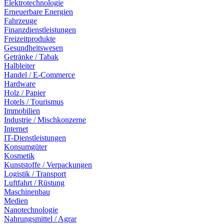
Elektrotechnologie
Erneuerbare Energien
Fahrzeuge
Finanzdienstleistungen
Freizeitprodukte
Gesundheitswesen
Getränke / Tabak
Halbleiter
Handel / E-Commerce
Hardware
Holz / Papier
Hotels / Tourismus
Immobilien
Industrie / Mischkonzerne
Internet
IT-Dienstleistungen
Konsumgüter
Kosmetik
Kunststoffe / Verpackungen
Logistik / Transport
Luftfahrt / Rüstung
Maschinenbau
Medien
Nanotechnologie
Nahrungsmittel / Agrar