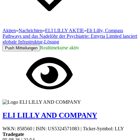
Aktien
»
Nachrichten
»
ELI LILLY AKTIE
»
Eli Lilly, Compass
Pathways und das Nadelöhr der Psychiatrie: Emyria Limited lanciert
globale Infrastruktur-Lösung
Realtimekurse aktiv
Push Mitteilungen
ELI LILLY AND COMPANY
WKN: 858560
|
ISIN: US5324571083
|
Ticker-Symbol: LLY
Tradegate
05.08.26
|
21:54