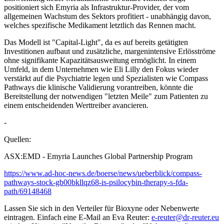
positioniert sich Emyria als Infrastruktur-Provider, der vom
allgemeinen Wachstum des Sektors profitiert - unabhängig davon,
welches spezifische Medikament letztlich das Rennen macht.
Das Modell ist "Capital-Light", da es auf bereits getätigten
Investitionen aufbaut und zusätzliche, margenintensive Erlösströme
ohne signifikante Kapazitätsausweitung ermöglicht. In einem
Umfeld, in dem Unternehmen wie Eli Lilly den Fokus wieder
verstärkt auf die Psychiatrie legen und Spezialisten wie Compass
Pathways die klinische Validierung vorantreiben, könnte die
Bereitstellung der notwendigen "letzten Meile" zum Patienten zu
einem entscheidenden Werttreiber avancieren.
-
Quellen:
ASX:EMD - Emyria Launches Global Partnership Program
https://www.ad-hoc-news.de/boerse/news/ueberblick/compass-
pathways-stock-gb00bkllqz68-is-psilocybin-therapy-s-fda-
path/69148468
Lassen Sie sich in den Verteiler für Bioxyne oder Nebenwerte
eintragen. Einfach eine E-Mail an Eva Reuter:
e-reuter@dr-reuter.eu