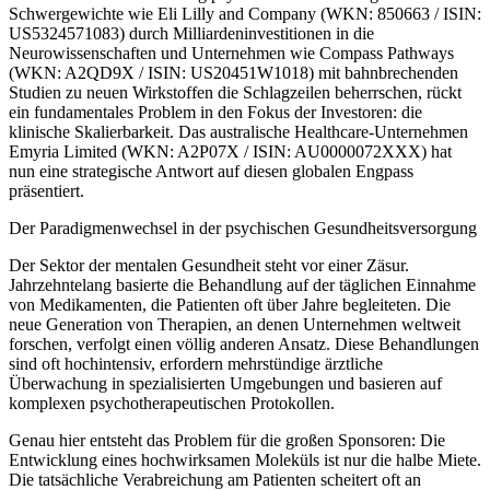
Schwergewichte wie Eli Lilly and Company (WKN: 850663 / ISIN:
US5324571083) durch Milliardeninvestitionen in die
Neurowissenschaften und Unternehmen wie Compass Pathways
(WKN: A2QD9X / ISIN: US20451W1018) mit bahnbrechenden
Studien zu neuen Wirkstoffen die Schlagzeilen beherrschen, rückt
ein fundamentales Problem in den Fokus der Investoren: die
klinische Skalierbarkeit. Das australische Healthcare-Unternehmen
Emyria Limited (WKN: A2P07X / ISIN: AU0000072XXX) hat
nun eine strategische Antwort auf diesen globalen Engpass
präsentiert.
Der Paradigmenwechsel in der psychischen Gesundheitsversorgung
Der Sektor der mentalen Gesundheit steht vor einer Zäsur.
Jahrzehntelang basierte die Behandlung auf der täglichen Einnahme
von Medikamenten, die Patienten oft über Jahre begleiteten. Die
neue Generation von Therapien, an denen Unternehmen weltweit
forschen, verfolgt einen völlig anderen Ansatz. Diese Behandlungen
sind oft hochintensiv, erfordern mehrstündige ärztliche
Überwachung in spezialisierten Umgebungen und basieren auf
komplexen psychotherapeutischen Protokollen.
Genau hier entsteht das Problem für die großen Sponsoren: Die
Entwicklung eines hochwirksamen Moleküls ist nur die halbe Miete.
Die tatsächliche Verabreichung am Patienten scheitert oft an