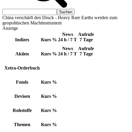
China verschärft den Druck - Heavy Rare Earths werden zum
geopolitischen Machtinstrument
Anzeige
News
Aufrufe
Indizes
Kurs
%
24 h / 7 T
7 Tage
News
Aufrufe
Aktien
Kurs
%
24 h / 7 T
7 Tage
Xetra-Orderbuch
Fonds
Kurs
%
Devisen
Kurs
%
Rohstoffe
Kurs
%
Themen
Kurs
%