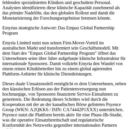
fehlenden spezialisierten Kliniken und geschultem Personal.
Analysten identifizieren diese klinische Kapazität zunehmend als
das primäre Nadelöhr, das den globalen Rollout und damit die
Monetarisierung der Forschungsergebnisse bremsen könnte.
Emyrias strategische Antwort: Das Empax Global Partnership
Program
Emyria Limited nutzt nun seinen First-Mover-Vorteil im
australischen Markt und transformiert sein Geschäftsmodell. Mit
dem Start des "Empax Global Partnership Program" öffnet das
Unternehmen seine über Jahre aufgebaute klinische Infrastruktur für
internationale Sponsoren. Damit vollzieht Emyria den Wandel von
einem reinen Klinikbetreiber hin zu einem global agierenden
Plattform-Anbieter für klinische Dienstleistungen.
Dieses duale Umsatzmodell ermöglicht es dem Unternehmen, neben
den klassischen Erlösen aus der Patientenversorgung nun
hochmargige, von Sponsoren finanzierte Service-Einnahmen zu
generieren. Die Bedeutung dieses Schrittes wird durch die
Kooperation mit der an der kanadischen Börse gelisteten Psyence
Group (WKN: A2QKK6 / ISIN: CA74442P1XXX) unterstrichen.
Psyence nutzt die Plattform bereits aktiv für eine Phase-IIb-Studie,
was die operative Einsatzbereitschaft und regulatorische
Konformität des Netzwerks gegenüber internationalen Partnern