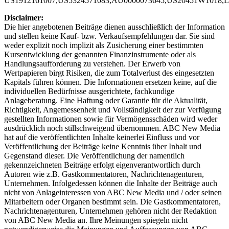
US1912161007,US5324571083,AU0000073645,US20451W1018
Disclaimer:
Die hier angebotenen Beiträge dienen ausschließlich der Information
und stellen keine Kauf- bzw. Verkaufsempfehlungen dar. Sie sind
weder explizit noch implizit als Zusicherung einer bestimmten
Kursentwicklung der genannten Finanzinstrumente oder als
Handlungsaufforderung zu verstehen. Der Erwerb von
Wertpapieren birgt Risiken, die zum Totalverlust des eingesetzten
Kapitals führen können. Die Informationen ersetzen keine, auf die
individuellen Bedürfnisse ausgerichtete, fachkundige
Anlageberatung. Eine Haftung oder Garantie für die Aktualität,
Richtigkeit, Angemessenheit und Vollständigkeit der zur Verfügung
gestellten Informationen sowie für Vermögensschäden wird weder
ausdrücklich noch stillschweigend übernommen. ABC New Media
hat auf die veröffentlichten Inhalte keinerlei Einfluss und vor
Veröffentlichung der Beiträge keine Kenntnis über Inhalt und
Gegenstand dieser. Die Veröffentlichung der namentlich
gekennzeichneten Beiträge erfolgt eigenverantwortlich durch
Autoren wie z.B. Gastkommentatoren, Nachrichtenagenturen,
Unternehmen. Infolgedessen können die Inhalte der Beiträge auch
nicht von Anlageinteressen von ABC New Media und / oder seinen
Mitarbeitern oder Organen bestimmt sein. Die Gastkommentatoren,
Nachrichtenagenturen, Unternehmen gehören nicht der Redaktion
von ABC New Media an. Ihre Meinungen spiegeln nicht