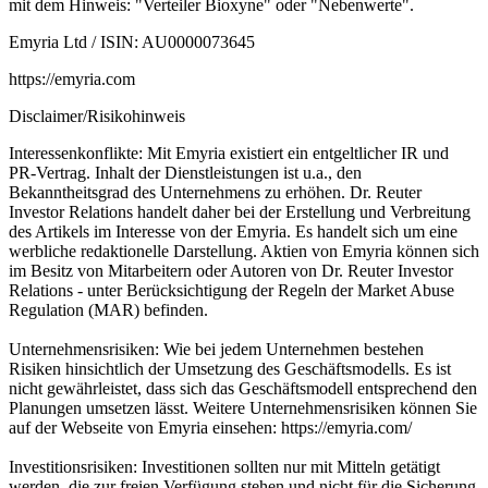
mit dem Hinweis: "Verteiler Bioxyne" oder "Nebenwerte".
Emyria Ltd / ISIN: AU0000073645
https://emyria.com
Disclaimer/Risikohinweis
Interessenkonflikte: Mit Emyria existiert ein entgeltlicher IR und
PR-Vertrag. Inhalt der Dienstleistungen ist u.a., den
Bekanntheitsgrad des Unternehmens zu erhöhen. Dr. Reuter
Investor Relations handelt daher bei der Erstellung und Verbreitung
des Artikels im Interesse von der Emyria. Es handelt sich um eine
werbliche redaktionelle Darstellung. Aktien von Emyria können sich
im Besitz von Mitarbeitern oder Autoren von Dr. Reuter Investor
Relations - unter Berücksichtigung der Regeln der Market Abuse
Regulation (MAR) befinden.
Unternehmensrisiken: Wie bei jedem Unternehmen bestehen
Risiken hinsichtlich der Umsetzung des Geschäftsmodells. Es ist
nicht gewährleistet, dass sich das Geschäftsmodell entsprechend den
Planungen umsetzen lässt. Weitere Unternehmensrisiken können Sie
auf der Webseite von Emyria einsehen: https://emyria.com/
Investitionsrisiken: Investitionen sollten nur mit Mitteln getätigt
werden, die zur freien Verfügung stehen und nicht für die Sicherung