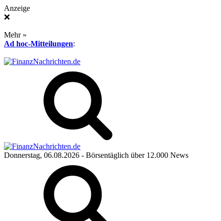
Anzeige
❌
Mehr »
Ad hoc-Mitteilungen
:
Donnerstag, 06.08.2026
- Börsentäglich über 12.000 News