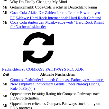
Why I'm Finally Changing My Mind.
Mi
Getränkemarkt: Coca-Cola wächst in Deutschland kaum
Mi
Coca-Cola-Aktie: Die Zahlen übertreffen die Erwartungen
EQS-News: Hard Rock International: Hard Rock Cafe und
Mi
Coca-Cola starten den Musikwettbewerb "Hard Rock Rising"
für Nachwuchskünstler
Nachrichten zu COMPASS PATHWAYS PLC ADR
Zeit
Aktuelle Nachrichten
Compass Pathfinder Limited: Compass Pathways Announces
Mi
New Employee Inducement Grants Under Nasdaq Listing
Rule 5635(c)(4)
Oppenheimer bestätigt Rating für Compass Pathways nach
Mi
FDA-Fortschritten
Oppenheimer reiterates Compass Pathways stock rating on
Mi
FDA progress