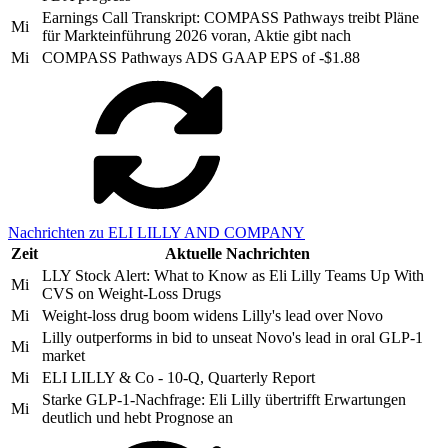
Earnings Call Transkript: COMPASS Pathways treibt Pläne
Mi
für Markteinführung 2026 voran, Aktie gibt nach
Mi
COMPASS Pathways ADS GAAP EPS of -$1.88
Nachrichten zu ELI LILLY AND COMPANY
Zeit
Aktuelle Nachrichten
LLY Stock Alert: What to Know as Eli Lilly Teams Up With
Mi
CVS on Weight-Loss Drugs
Mi
Weight-loss drug boom widens Lilly's lead over Novo
Lilly outperforms in bid to unseat Novo's lead in oral GLP-1
Mi
market
Mi
ELI LILLY & Co - 10-Q, Quarterly Report
Starke GLP-1-Nachfrage: Eli Lilly übertrifft Erwartungen
Mi
deutlich und hebt Prognose an