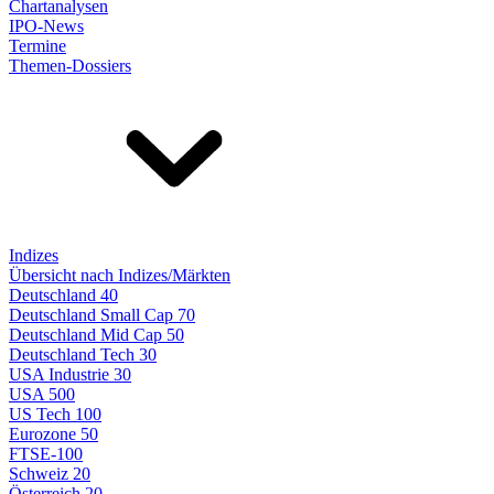
Chartanalysen
IPO-News
Termine
Themen-Dossiers
Indizes
Übersicht nach Indizes/Märkten
Deutschland 40
Deutschland Small Cap 70
Deutschland Mid Cap 50
Deutschland Tech 30
USA Industrie 30
USA 500
US Tech 100
Eurozone 50
FTSE-100
Schweiz 20
Österreich 20