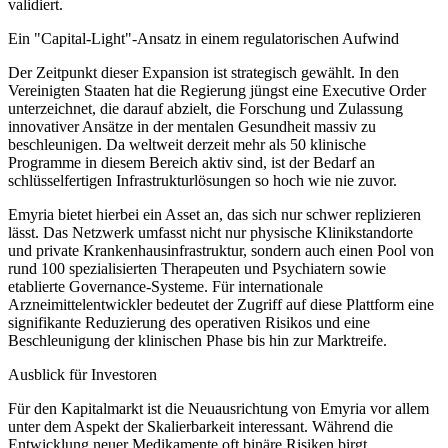
validiert.
Ein "Capital-Light"-Ansatz in einem regulatorischen Aufwind
Der Zeitpunkt dieser Expansion ist strategisch gewählt. In den
Vereinigten Staaten hat die Regierung jüngst eine Executive Order
unterzeichnet, die darauf abzielt, die Forschung und Zulassung
innovativer Ansätze in der mentalen Gesundheit massiv zu
beschleunigen. Da weltweit derzeit mehr als 50 klinische
Programme in diesem Bereich aktiv sind, ist der Bedarf an
schlüsselfertigen Infrastrukturlösungen so hoch wie nie zuvor.
Emyria bietet hierbei ein Asset an, das sich nur schwer replizieren
lässt. Das Netzwerk umfasst nicht nur physische Klinikstandorte
und private Krankenhausinfrastruktur, sondern auch einen Pool von
rund 100 spezialisierten Therapeuten und Psychiatern sowie
etablierte Governance-Systeme. Für internationale
Arzneimittelentwickler bedeutet der Zugriff auf diese Plattform eine
signifikante Reduzierung des operativen Risikos und eine
Beschleunigung der klinischen Phase bis hin zur Marktreife.
Ausblick für Investoren
Für den Kapitalmarkt ist die Neuausrichtung von Emyria vor allem
unter dem Aspekt der Skalierbarkeit interessant. Während die
Entwicklung neuer Medikamente oft binäre Risiken birgt,