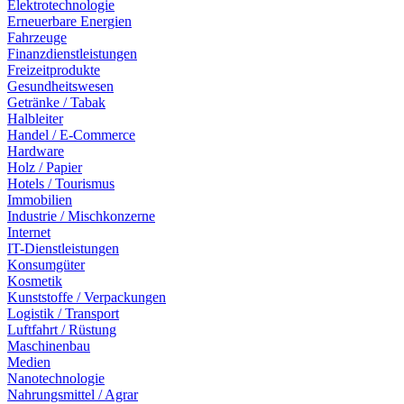
Elektrotechnologie
Erneuerbare Energien
Fahrzeuge
Finanzdienstleistungen
Freizeitprodukte
Gesundheitswesen
Getränke / Tabak
Halbleiter
Handel / E-Commerce
Hardware
Holz / Papier
Hotels / Tourismus
Immobilien
Industrie / Mischkonzerne
Internet
IT-Dienstleistungen
Konsumgüter
Kosmetik
Kunststoffe / Verpackungen
Logistik / Transport
Luftfahrt / Rüstung
Maschinenbau
Medien
Nanotechnologie
Nahrungsmittel / Agrar