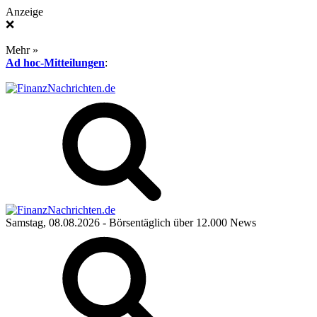
Anzeige
❌
Mehr »
Ad hoc-Mitteilungen
:
Samstag, 08.08.2026
- Börsentäglich über 12.000 News