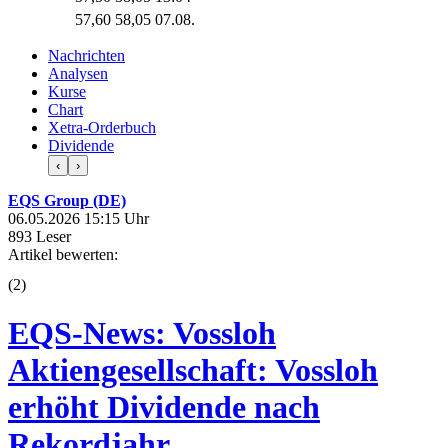
57,60
58,05
07.08.
Nachrichten
Analysen
Kurse
Chart
Xetra-Orderbuch
Dividende
‹
›
EQS Group (DE)
06.05.2026 15:15 Uhr
893 Leser
Artikel bewerten:
(
2
)
EQS-News: Vossloh
Aktiengesellschaft: Vossloh
erhöht Dividende nach
Rekordjahr