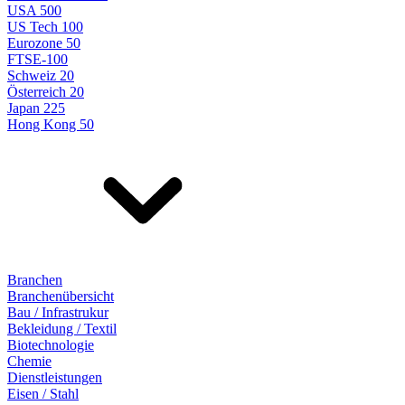
USA 500
US Tech 100
Eurozone 50
FTSE-100
Schweiz 20
Österreich 20
Japan 225
Hong Kong 50
Branchen
Branchenübersicht
Bau / Infrastrukur
Bekleidung / Textil
Biotechnologie
Chemie
Dienstleistungen
Eisen / Stahl