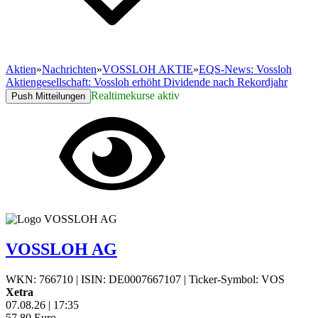
Aktien
»
Nachrichten
»
VOSSLOH AKTIE
»
EQS-News: Vossloh
Aktiengesellschaft: Vossloh erhöht Dividende nach Rekordjahr
Realtimekurse aktiv
Push Mitteilungen
VOSSLOH AG
WKN: 766710
|
ISIN: DE0007667107
|
Ticker-Symbol: VOS
Xetra
07.08.26
|
17:35
57,80
Euro