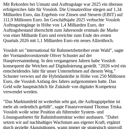
Mit Rekorden bei Umsatz und Auftragslage war 2025 ein überaus
erfolgreiches Jahr für Vossloh. Die Umsatzerlöse stiegen auf 1,34
Milliarden Euro, das Ergebnis vor Zinsen und Steuern (EBIT) auf
111,9 Millionen Euro. Im Geschäftsjahr 2025 verbuchte Vossloh
Auftragseingänge in Höhe von 1,4 Milliarden Euro, der
Auftragsbestand überschritt zum Jahresende erstmals die Marke
von einer Milliarde Euro und erreichte zum Ende des ersten
Quartals 2026 mit 1,1 Milliarden Euro ein neues Allzeithoch.
Vossloh sei "international für Bahnnetzbetreiber erste Wahl", sagte
der Vorstandsvorsitzende Oliver Schuster auf der
Hauptversammlung. In den vergangenen Jahren habe Vossloh
konsequent die Weichen auf Digitalisierung gestellt. "2026 wird ein
entscheidendes Jahr für unser Unternehmen auf diesem Weg."
Schuster verwies auf die Hybridanleihe in Höhe von 250 Millionen
Euro, die Vossloh Anfang des Jahres aufgenommen hatte. Das
Geld solle hauptsächlich für Zukäufe von digitaler Kompetenz
verwendet werden.
"Das Marktumfeld ist weiterhin sehr gut, die Auftragspipeline ist
mehr als ordentlich gefüllt", sagte Finanzvorstand Thomas Triska.
Vossloh wolle seine Position als führender System- und
Lösungsanbieter für Bahninfrastruktur weiter ausbauen. "Dabei
setzen wir auf nachhaltiges Wachstum aus eigener Kraft, ergänzt
durch gezielte Akquisitionen, wann immer sie strategisch sinnvoll