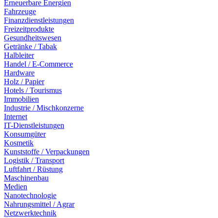
Erneuerbare Energien
Fahrzeuge
Finanzdienstleistungen
Freizeitprodukte
Gesundheitswesen
Getränke / Tabak
Halbleiter
Handel / E-Commerce
Hardware
Holz / Papier
Hotels / Tourismus
Immobilien
Industrie / Mischkonzerne
Internet
IT-Dienstleistungen
Konsumgüter
Kosmetik
Kunststoffe / Verpackungen
Logistik / Transport
Luftfahrt / Rüstung
Maschinenbau
Medien
Nanotechnologie
Nahrungsmittel / Agrar
Netzwerktechnik