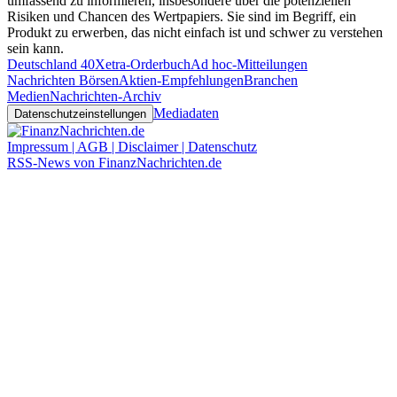
umfassend zu informieren, insbesondere über die potenziellen
Risiken und Chancen des Wertpapiers. Sie sind im Begriff, ein
Produkt zu erwerben, das nicht einfach ist und schwer zu verstehen
sein kann.
Deutschland 40
Xetra-Orderbuch
Ad hoc-Mitteilungen
Nachrichten Börsen
Aktien-Empfehlungen
Branchen
Medien
Nachrichten-Archiv
Mediadaten
Datenschutzeinstellungen
Impressum | AGB | Disclaimer | Datenschutz
RSS-News von FinanzNachrichten.de