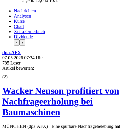
21,950
22,050
10:15
Nachrichten
Analysen
Kurse
Chart
Xetra-Orderbuch
Dividende
‹
›
dpa-AFX
07.05.2026 07:34 Uhr
785 Leser
Artikel bewerten:
(
2
)
Wacker Neuson profitiert von
Nachfrageerholung bei
Baumaschinen
MÜNCHEN (dpa-AFX) - Eine spürbare Nachfragebelebung hat