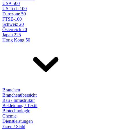
USA 500
US Tech 100
Eurozone 50
FTSE-100
Schweiz 20
Österreich 20
Japan 225
Hong Kong 50
Branchen
Branchenübersicht
Bau / Infrastrukur
Bekleidung / Textil
Biotechnologie
Chemie
Dienstleistungen
Eisen / Stahl