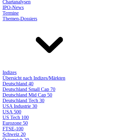
Chartanalysen
IPO-News
Termine
Themen-Dossiers
Indizes
Übersicht nach Indizes/Märkten
Deutschland 40
Deutschland Small Cap 70
Deutschland Mid Cap 50
Deutschland Tech 30
USA Industrie 30
USA 500
US Tech 100
Eurozone 50
FTSE-100
Schweiz 20
Österreich 20