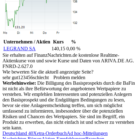
Unternehmen / Aktien
Kurs
%
LEGRAND SA
140,15
0,00 %
Sie erhalten auf FinanzNachrichten.de kostenlose Realtime-
Aktienkurse von
und
sowie Kurse und Daten von
ARIVA.DE AG
.
FNRD-2.627.0
Wie bewerten Sie die aktuell angezeigte Seite?
sehr gut
1
2
3
4
5
6
schlecht
Problem melden
Werbehinweise:
Die Billigung des Basisprospekts durch die BaFin
ist nicht als ihre Befürwortung der angebotenen Wertpapiere zu
verstehen. Wir empfehlen Interessenten und potenziellen Anlegern
den Basisprospekt und die Endgültigen Bedingungen zu lesen,
bevor sie eine Anlageentscheidung treffen, um sich möglichst
umfassend zu informieren, insbesondere über die potenziellen
Risiken und Chancen des Wertpapiers. Sie sind im Begriff, ein
Produkt zu erwerben, das nicht einfach ist und schwer zu verstehen
sein kann.
Deutschland 40
Xetra-Orderbuch
Ad hoc-Mitteilungen
Nachrichten Börsen
Aktien-Empfehlungen
Branchen