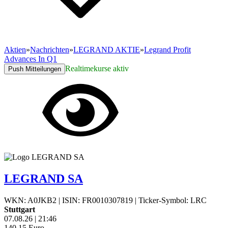
Aktien
»
Nachrichten
»
LEGRAND AKTIE
»
Legrand Profit
Advances In Q1
Realtimekurse aktiv
Push Mitteilungen
LEGRAND SA
WKN: A0JKB2
|
ISIN: FR0010307819
|
Ticker-Symbol: LRC
Stuttgart
07.08.26
|
21:46
140,15
Euro