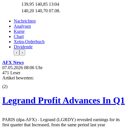
139,95
140,85
13:04
140,20
140,70
07.08.
Nachrichten
Analysen
Kurse
Chart
Xetra-Orderbuch
Dividende
‹
›
AFX News
07.05.2026 08:06 Uhr
471 Leser
Artikel bewerten:
(
2
)
Legrand Profit Advances In Q1
PARIS (dpa-AFX) - Legrand (LGRDY) revealed earnings for its
first quarter that Increased, from the same period last year