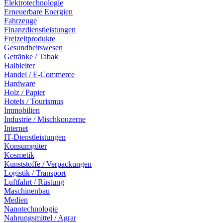
Elektrotechnologie
Erneuerbare Energien
Fahrzeuge
Finanzdienstleistungen
Freizeitprodukte
Gesundheitswesen
Getränke / Tabak
Halbleiter
Handel / E-Commerce
Hardware
Holz / Papier
Hotels / Tourismus
Immobilien
Industrie / Mischkonzerne
Internet
IT-Dienstleistungen
Konsumgüter
Kosmetik
Kunststoffe / Verpackungen
Logistik / Transport
Luftfahrt / Rüstung
Maschinenbau
Medien
Nanotechnologie
Nahrungsmittel / Agrar