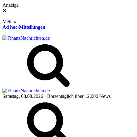
Anzeige
❌
Mehr »
Ad hoc-Mitteilungen
:
Samstag, 08.08.2026
- Börsentäglich über 12.000 News