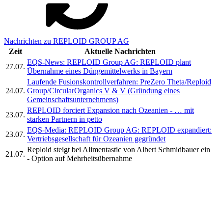
Nachrichten zu REPLOID GROUP AG
Zeit
Aktuelle Nachrichten
EQS-News: REPLOID Group AG: REPLOID plant
27.07.
Übernahme eines Düngemittelwerks in Bayern
Laufende Fusionskontrollverfahren: PreZero Theta/Reploid
24.07.
Group/CircularOrganics V & V (Gründung eines
Gemeinschaftsunternehmens)
REPLOID forciert Expansion nach Ozeanien - … mit
23.07.
starken Partnern in petto
EQS-Media: REPLOID Group AG: REPLOID expandiert:
23.07.
Vertriebsgesellschaft für Ozeanien gegründet
Reploid steigt bei Alimentastic von Albert Schmidbauer ein
21.07.
- Option auf Mehrheitsübernahme