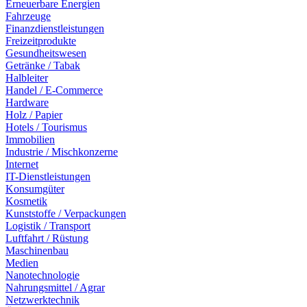
Erneuerbare Energien
Fahrzeuge
Finanzdienstleistungen
Freizeitprodukte
Gesundheitswesen
Getränke / Tabak
Halbleiter
Handel / E-Commerce
Hardware
Holz / Papier
Hotels / Tourismus
Immobilien
Industrie / Mischkonzerne
Internet
IT-Dienstleistungen
Konsumgüter
Kosmetik
Kunststoffe / Verpackungen
Logistik / Transport
Luftfahrt / Rüstung
Maschinenbau
Medien
Nanotechnologie
Nahrungsmittel / Agrar
Netzwerktechnik