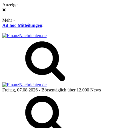
Anzeige
❌
Mehr »
Ad hoc-Mitteilungen
:
Freitag, 07.08.2026
- Börsentäglich über 12.000 News