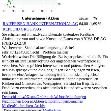
Unternehmen / Aktien
Kurs
%
RAIFFEISEN BANK INTERNATIONAL AG
64,00
-1,69 %
REPLOID GROUP AG
-
-
Sie erhalten auf FinanzNachrichten.de kostenlose Realtime-
Aktienkurse von
und
sowie Kurse und Daten von
ARIVA.DE AG
.
FNRD-2.627.0
Wie bewerten Sie die aktuell angezeigte Seite?
sehr gut
1
2
3
4
5
6
schlecht
Problem melden
Werbehinweise:
Die Billigung des Basisprospekts durch die BaFin
ist nicht als ihre Befürwortung der angebotenen Wertpapiere zu
verstehen. Wir empfehlen Interessenten und potenziellen Anlegern
den Basisprospekt und die Endgültigen Bedingungen zu lesen,
bevor sie eine Anlageentscheidung treffen, um sich möglichst
umfassend zu informieren, insbesondere über die potenziellen
Risiken und Chancen des Wertpapiers. Sie sind im Begriff, ein
Produkt zu erwerben, das nicht einfach ist und schwer zu verstehen
sein kann.
Deutschland 40
Xetra-Orderbuch
Ad hoc-Mitteilungen
Nachrichten Börsen
Aktien-Empfehlungen
Branchen
Medien
Nachrichten-Archiv
Mediadaten
Datenschutzeinstellungen