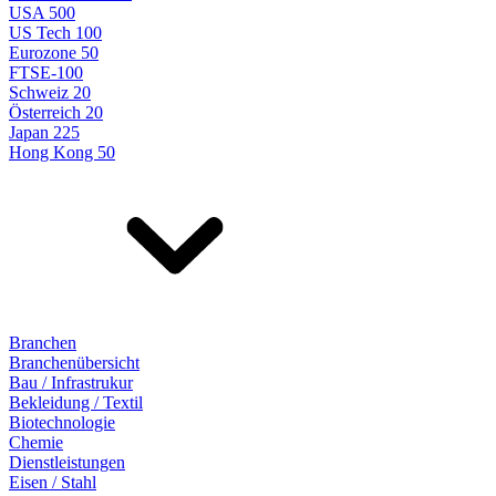
USA 500
US Tech 100
Eurozone 50
FTSE-100
Schweiz 20
Österreich 20
Japan 225
Hong Kong 50
Branchen
Branchenübersicht
Bau / Infrastrukur
Bekleidung / Textil
Biotechnologie
Chemie
Dienstleistungen
Eisen / Stahl