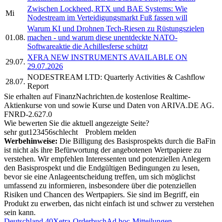
Zwischen Lockheed, RTX und BAE Systems: Wie
Mi
Nodestream im Verteidigungsmarkt Fuß fassen will
Warum KI und Drohnen Tech-Riesen zu Rüstungszielen
01.08.
machen - und warum diese unentdeckte NATO-
Softwareaktie die Achillesferse schützt
XFRA NEW INSTRUMENTS AVAILABLE ON
29.07.
29.07.2026
NODESTREAM LTD: Quarterly Activities & Cashflow
28.07.
Report
Sie erhalten auf FinanzNachrichten.de kostenlose Realtime-
Aktienkurse von
und
sowie Kurse und Daten von
ARIVA.DE AG
.
FNRD-2.627.0
Wie bewerten Sie die aktuell angezeigte Seite?
sehr gut
1
2
3
4
5
6
schlecht
Problem melden
Werbehinweise:
Die Billigung des Basisprospekts durch die BaFin
ist nicht als ihre Befürwortung der angebotenen Wertpapiere zu
verstehen. Wir empfehlen Interessenten und potenziellen Anlegern
den Basisprospekt und die Endgültigen Bedingungen zu lesen,
bevor sie eine Anlageentscheidung treffen, um sich möglichst
umfassend zu informieren, insbesondere über die potenziellen
Risiken und Chancen des Wertpapiers. Sie sind im Begriff, ein
Produkt zu erwerben, das nicht einfach ist und schwer zu verstehen
sein kann.
Deutschland 40
Xetra-Orderbuch
Ad hoc-Mitteilungen