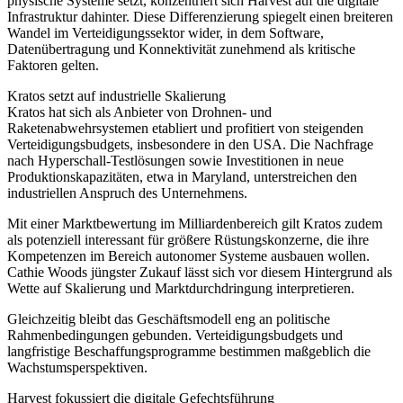
physische Systeme setzt, konzentriert sich Harvest auf die digitale
Infrastruktur dahinter. Diese Differenzierung spiegelt einen breiteren
Wandel im Verteidigungssektor wider, in dem Software,
Datenübertragung und Konnektivität zunehmend als kritische
Faktoren gelten.
Kratos setzt auf industrielle Skalierung
Kratos hat sich als Anbieter von Drohnen- und
Raketenabwehrsystemen etabliert und profitiert von steigenden
Verteidigungsbudgets, insbesondere in den USA. Die Nachfrage
nach Hyperschall-Testlösungen sowie Investitionen in neue
Produktionskapazitäten, etwa in Maryland, unterstreichen den
industriellen Anspruch des Unternehmens.
Mit einer Marktbewertung im Milliardenbereich gilt Kratos zudem
als potenziell interessant für größere Rüstungskonzerne, die ihre
Kompetenzen im Bereich autonomer Systeme ausbauen wollen.
Cathie Woods jüngster Zukauf lässt sich vor diesem Hintergrund als
Wette auf Skalierung und Marktdurchdringung interpretieren.
Gleichzeitig bleibt das Geschäftsmodell eng an politische
Rahmenbedingungen gebunden. Verteidigungsbudgets und
langfristige Beschaffungsprogramme bestimmen maßgeblich die
Wachstumsperspektiven.
Harvest fokussiert die digitale Gefechtsführung