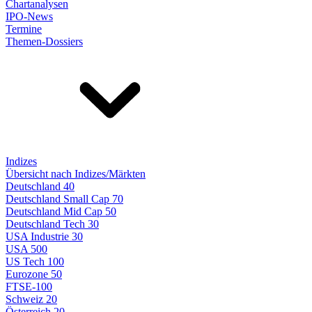
Chartanalysen
IPO-News
Termine
Themen-Dossiers
Indizes
Übersicht nach Indizes/Märkten
Deutschland 40
Deutschland Small Cap 70
Deutschland Mid Cap 50
Deutschland Tech 30
USA Industrie 30
USA 500
US Tech 100
Eurozone 50
FTSE-100
Schweiz 20
Österreich 20