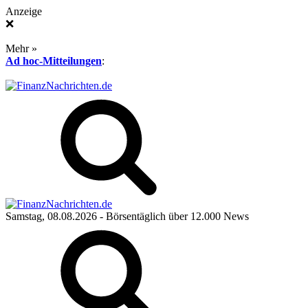
Anzeige
❌
Mehr »
Ad hoc-Mitteilungen
:
Samstag, 08.08.2026
- Börsentäglich über 12.000 News