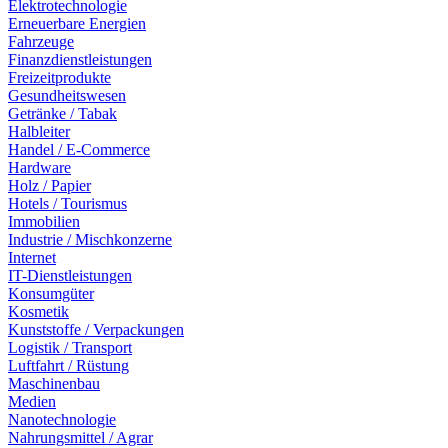
Elektrotechnologie
Erneuerbare Energien
Fahrzeuge
Finanzdienstleistungen
Freizeitprodukte
Gesundheitswesen
Getränke / Tabak
Halbleiter
Handel / E-Commerce
Hardware
Holz / Papier
Hotels / Tourismus
Immobilien
Industrie / Mischkonzerne
Internet
IT-Dienstleistungen
Konsumgüter
Kosmetik
Kunststoffe / Verpackungen
Logistik / Transport
Luftfahrt / Rüstung
Maschinenbau
Medien
Nanotechnologie
Nahrungsmittel / Agrar