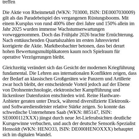
treffen
Die Aktie von Rheinmetall (WKN: 703000, ISIN: DE0007030009)
gilt als das Paradebeispiel des vergangenen Rüstungsbooms. Mit
einem Kursplus von rund 400% über drei Jahre und 150% allein im
Jahr 2025 wurden immense Wachstumserwartungen
vorweggenommen. Doch das Frühjahr 2026 brachte Ernüchterung.
Nach enttäuschenden Quartalszahlen im ersten Jahresviertel
korrigierte die Aktie. Marktbeobachter betonen, dass bei derart
hohen Bewertungsmultiplikatoren kaum noch Spielraum für
operative Verzögerungen bleibt.
Gleichzeitig verändert sich das Gesicht der modernen Kriegführung
fundamental. Die Lehren aus internationalen Konflikten zeigen, dass
der Bedarf an klassischen Großgeräten wie Panzern und Artillerie
zwar hoch bleibt, der entscheidende Vorteil jedoch auf der Ebene
von Drohnentechnologie, elektronischer Kampfführung und
lückenloser Datenfusion entschieden wird. Reine Hardware-
Anbieter geraten unter Druck, während diversifizierte Elektronik-
und Softwaredienstleister relative Stärke zeigen. So konnte das
schwedische Unternehmen Saab (WKN: 885147, ISIN:
SE0000112XXX) jüngst durch neue Jet-Lieferabsichten deutliche
Kursgewinne verbuchen, und auch der deutsche Sensorik-Spezialist
Hensoldt (WKN: HENO33, ISIN: DE000HENOXXX) behauptet
sich im digitalen Wandel.