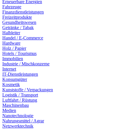
Erneuerbare Energien
Fahrzeuge
Finanzdienstleistungen
Freizeitprodukte
Gesundheitswesen
Getränke / Tabak
Halbleiter
Handel / E-Commerce
Hardware
Holz / Papier
Hotels / Tourismus
Immobilien
Industrie / Mischkonzerne
Internet
IT-Dienstleistungen
Konsumgüter
Kosmetik
Kunststoffe / Verpackungen
Logistik / Transport
Luftfahrt / Rüstung
Maschinenbau
Medien
Nanotechnologie
Nahrungsmittel / Agrar
Netzwerktechnik