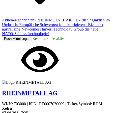
Aktien
»
Nachrichten
»
RHEINMETALL AKTIE
»
Rüstungsaktien im
Umbruch: Europäische Schwergewichte korrigieren - Bietet der
australische Newcomer Harvest Technology Group die neue
NATO-Schlüsseltechnologie?
Realtimekurse aktiv
Push Mitteilungen
RHEINMETALL AG
WKN: 703000
|
ISIN: DE0007030009
|
Ticker-Symbol: RHM
Xetra
07.08.26
|
17:35