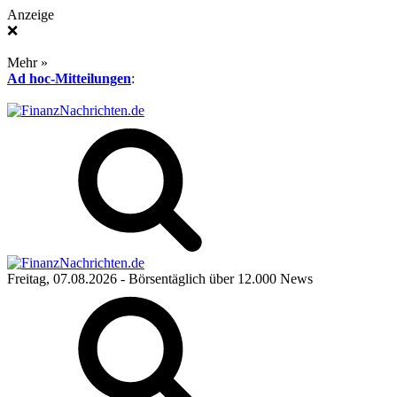
Anzeige
❌
Mehr »
Ad hoc-Mitteilungen
:
Freitag, 07.08.2026
- Börsentäglich über 12.000 News