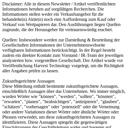
Disclaimer: Alle in diesem Newsletter / Artikel veröffentlichten
Informationen beruhen auf sorgfältigen Recherchen. Die
Informationen stellen weder ein Verkaufsangebot für die
behandelte(n) Aktie(n) noch eine Aufforderung zum Kauf oder
Verkauf von Wertpapieren dar. Den Ausführungen liegen Quellen
zugrunde, die der Herausgeber für vertrauenswürdig erachtet.
Quellen: Insbesondere werden zur Darstellung & Beurteilung der
Gesellschaften Informationen der Unternehmenswebseite
verfügbaren Informationen berücksichtigt. In der Regel besteht
zudem ein direkter Kontakt zum Vorstand / IR-Team der jeweiligen
analysierten bzw. vorgestellten Gesellschaft. Der Artikel wurde vor
Veröffentlichung Harvest Technology vorgelegt, um die Richtigkeit
aller Angaben prüfen zu lassen.
Zukunftsgerichtete Aussagen
Diese Mitteilung enthält bestimmte zukunftsgerichtete Aussagen,
einschließlich Aussagen über das Unternehmen. Wo immer möglich,
wurden Wörter wie "können", "werden", "sollten", "könnten",
"erwarten", "planen", "beabsichtigen", "antizipieren", "glauben",
"schätzen", "vorhersagen" oder "potenziell" oder die Verneinung
oder andere Variationen dieser Wörter oder ähnliche Wörter oder
Phrasen verwendet, um diese zukunftsgerichteten Aussagen zu
identifizieren. Diese Aussagen spiegeln die gegenwärtigen
Einschätzungen der Geschäftsleitung wider und basieren auf