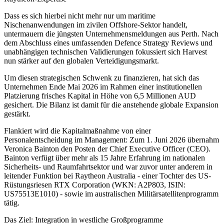
Dass es sich hierbei nicht mehr nur um maritime
Nischenanwendungen im zivilen Offshore-Sektor handelt,
untermauern die jüngsten Unternehmensmeldungen aus Perth. Nach
dem Abschluss eines umfassenden Defence Strategy Reviews und
unabhängigen technischen Validierungen fokussiert sich Harvest
nun stärker auf den globalen Verteidigungsmarkt.
Um diesen strategischen Schwenk zu finanzieren, hat sich das
Unternehmen Ende Mai 2026 im Rahmen einer institutionellen
Platzierung frisches Kapital in Höhe von 6,5 Millionen AUD
gesichert. Die Bilanz ist damit für die anstehende globale Expansion
gestärkt.
Flankiert wird die Kapitalmaßnahme von einer
Personalentscheidung im Management: Zum 1. Juni 2026 übernahm
Veronica Bainton den Posten der Chief Executive Officer (CEO).
Bainton verfügt über mehr als 15 Jahre Erfahrung im nationalen
Sicherheits- und Raumfahrtsektor und war zuvor unter anderem in
leitender Funktion bei Raytheon Australia - einer Tochter des US-
Rüstungsriesen RTX Corporation (WKN: A2P803, ISIN:
US75513E1010) - sowie im australischen Militärsatellitenprogramm
tätig.
Das Ziel: Integration in westliche Großprogramme