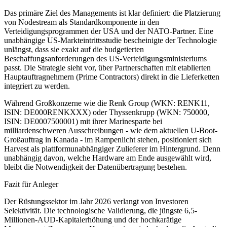
Das primäre Ziel des Managements ist klar definiert: die Platzierung
von Nodestream als Standardkomponente in den
Verteidigungsprogrammen der USA und der NATO-Partner. Eine
unabhängige US-Markteintrittsstudie bescheinigte der Technologie
unlängst, dass sie exakt auf die budgetierten
Beschaffungsanforderungen des US-Verteidigungsministeriums
passt. Die Strategie sieht vor, über Partnerschaften mit etablierten
Hauptauftragnehmern (Prime Contractors) direkt in die Lieferketten
integriert zu werden.
Während Großkonzerne wie die Renk Group (WKN: RENK11,
ISIN: DE000RENKXXX) oder Thyssenkrupp (WKN: 750000,
ISIN: DE0007500001) mit ihrer Marinesparte bei
milliardenschweren Ausschreibungen - wie dem aktuellen U-Boot-
Großauftrag in Kanada - im Rampenlicht stehen, positioniert sich
Harvest als plattformunabhängiger Zulieferer im Hintergrund. Denn
unabhängig davon, welche Hardware am Ende ausgewählt wird,
bleibt die Notwendigkeit der Datenübertragung bestehen.
Fazit für Anleger
Der Rüstungssektor im Jahr 2026 verlangt von Investoren
Selektivität. Die technologische Validierung, die jüngste 6,5-
Millionen-AUD-Kapitalerhöhung und der hochkarätige