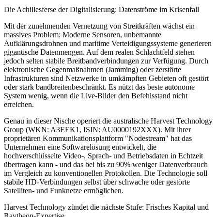
Die Achillesferse der Digitalisierung: Datenströme im Krisenfall
Mit der zunehmenden Vernetzung von Streitkräften wächst ein
massives Problem: Moderne Sensoren, unbemannte
Aufklärungsdrohnen und maritime Verteidigungssysteme generieren
gigantische Datenmengen. Auf dem realen Schlachtfeld stehen
jedoch selten stabile Breitbandverbindungen zur Verfügung. Durch
elektronische Gegenmaßnahmen (Jamming) oder zerstörte
Infrastrukturen sind Netzwerke in umkämpften Gebieten oft gestört
oder stark bandbreitenbeschränkt. Es nützt das beste autonome
System wenig, wenn die Live-Bilder den Befehlsstand nicht
erreichen.
Genau in dieser Nische operiert die australische Harvest Technology
Group (WKN: A3EEK1, ISIN: AU0000192XXX). Mit ihrer
proprietären Kommunikationsplattform "Nodestream" hat das
Unternehmen eine Softwarelösung entwickelt, die
hochverschlüsselte Video-, Sprach- und Betriebsdaten in Echtzeit
übertragen kann - und das bei bis zu 90% weniger Datenverbrauch
im Vergleich zu konventionellen Protokollen. Die Technologie soll
stabile HD-Verbindungen selbst über schwache oder gestörte
Satelliten- und Funknetze ermöglichen.
Harvest Technology zündet die nächste Stufe: Frisches Kapital und
Raytheon-Expertise