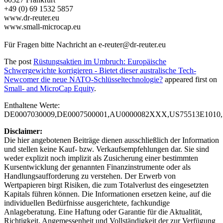
+49 (0) 69 1532 5857
www.dr-reuter.eu
www.small-microcap.eu
Für Fragen bitte Nachricht an
e-reuter@dr-reuter.eu
The post
Rüstungsaktien im Umbruch: Europäische
Schwergewichte korrigieren - Bietet dieser australische Tech-
Newcomer die neue NATO-Schlüsseltechnologie?
appeared first on
Small- and MicroCap Equity
.
Enthaltene Werte:
DE0007030009,DE0007500001,AU0000082XXX,US75513E1010
Disclaimer:
Die hier angebotenen Beiträge dienen ausschließlich der Information
und stellen keine Kauf- bzw. Verkaufsempfehlungen dar. Sie sind
weder explizit noch implizit als Zusicherung einer bestimmten
Kursentwicklung der genannten Finanzinstrumente oder als
Handlungsaufforderung zu verstehen. Der Erwerb von
Wertpapieren birgt Risiken, die zum Totalverlust des eingesetzten
Kapitals führen können. Die Informationen ersetzen keine, auf die
individuellen Bedürfnisse ausgerichtete, fachkundige
Anlageberatung. Eine Haftung oder Garantie für die Aktualität,
Richtigkeit, Angemessenheit und Vollständigkeit der zur Verfügung