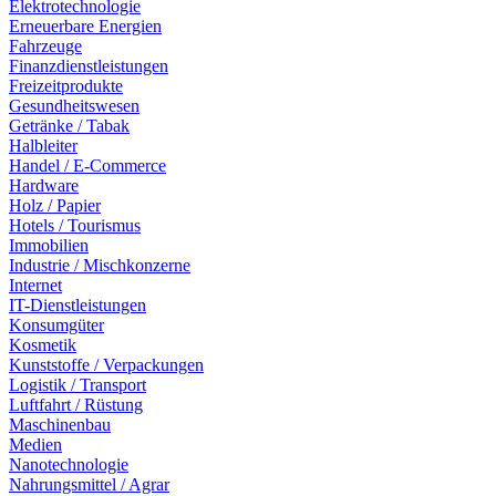
Elektrotechnologie
Erneuerbare Energien
Fahrzeuge
Finanzdienstleistungen
Freizeitprodukte
Gesundheitswesen
Getränke / Tabak
Halbleiter
Handel / E-Commerce
Hardware
Holz / Papier
Hotels / Tourismus
Immobilien
Industrie / Mischkonzerne
Internet
IT-Dienstleistungen
Konsumgüter
Kosmetik
Kunststoffe / Verpackungen
Logistik / Transport
Luftfahrt / Rüstung
Maschinenbau
Medien
Nanotechnologie
Nahrungsmittel / Agrar