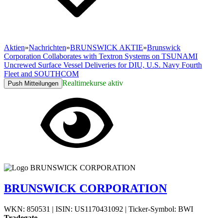
Aktien
»
Nachrichten
»
BRUNSWICK AKTIE
»
Brunswick
Corporation Collaborates with Textron Systems on TSUNAMI
Uncrewed Surface Vessel Deliveries for DIU, U.S. Navy Fourth
Fleet and SOUTHCOM
Realtimekurse aktiv
Push Mitteilungen
BRUNSWICK CORPORATION
WKN: 850531
|
ISIN: US1170431092
|
Ticker-Symbol: BWI
Tradegate