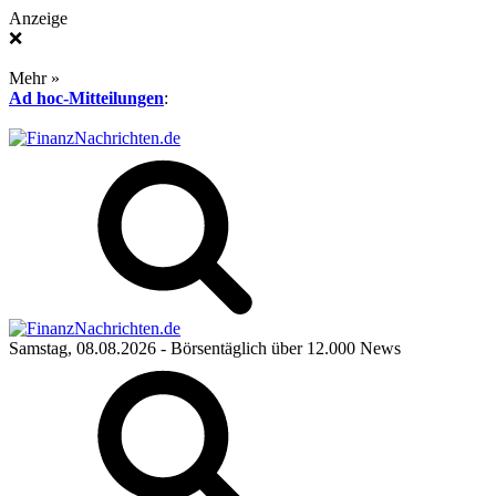
Anzeige
❌
Mehr »
Ad hoc-Mitteilungen
:
Samstag, 08.08.2026
- Börsentäglich über 12.000 News