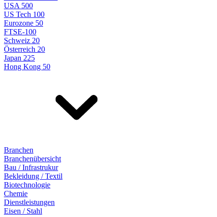
USA 500
US Tech 100
Eurozone 50
FTSE-100
Schweiz 20
Österreich 20
Japan 225
Hong Kong 50
Branchen
Branchenübersicht
Bau / Infrastrukur
Bekleidung / Textil
Biotechnologie
Chemie
Dienstleistungen
Eisen / Stahl