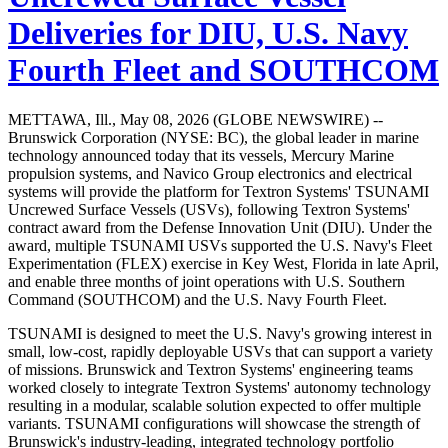
Deliveries for DIU, U.S. Navy
Fourth Fleet and SOUTHCOM
METTAWA, Ill., May 08, 2026 (GLOBE NEWSWIRE) --
Brunswick Corporation (NYSE: BC), the global leader in marine
technology announced today that its vessels, Mercury Marine
propulsion systems, and Navico Group electronics and electrical
systems will provide the platform for Textron Systems' TSUNAMI
Uncrewed Surface Vessels (USVs), following Textron Systems'
contract award from the Defense Innovation Unit (DIU). Under the
award, multiple TSUNAMI USVs supported the U.S. Navy's Fleet
Experimentation (FLEX) exercise in Key West, Florida in late April,
and enable three months of joint operations with U.S. Southern
Command (SOUTHCOM) and the U.S. Navy Fourth Fleet.
TSUNAMI is designed to meet the U.S. Navy's growing interest in
small, low-cost, rapidly deployable USVs that can support a variety
of missions. Brunswick and Textron Systems' engineering teams
worked closely to integrate Textron Systems' autonomy technology
resulting in a modular, scalable solution expected to offer multiple
variants. TSUNAMI configurations will showcase the strength of
Brunswick's industry-leading, integrated technology portfolio