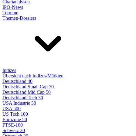
Chartanalysen
IPO-News
Termine
Themen-Dossiers
Indizes
Übersicht nach Indizes/Märkten
Deutschland 40
Deutschland Small Cap 70
Deutschland Mid Cap 50
Deutschland Tech 30
USA Industrie 30
USA 500
US Tech 100
Eurozone 50
FTSE-100
Schweiz 20
Österreich 20