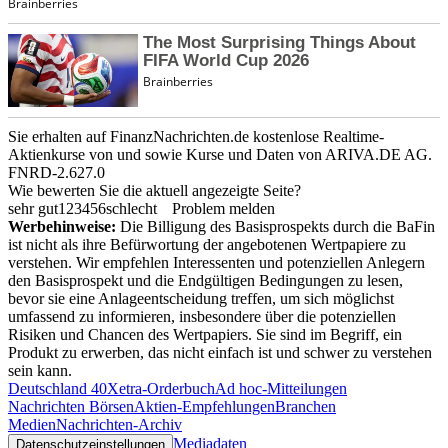
Sie erhalten auf FinanzNachrichten.de kostenlose Realtime-
Aktienkurse von
und
sowie Kurse und Daten von
ARIVA.DE AG
.
FNRD-2.627.0
Wie bewerten Sie die aktuell angezeigte Seite?
sehr gut
1
2
3
4
5
6
schlecht
Problem melden
Werbehinweise:
Die Billigung des Basisprospekts durch die BaFin
ist nicht als ihre Befürwortung der angebotenen Wertpapiere zu
verstehen. Wir empfehlen Interessenten und potenziellen Anlegern
den Basisprospekt und die Endgültigen Bedingungen zu lesen,
bevor sie eine Anlageentscheidung treffen, um sich möglichst
umfassend zu informieren, insbesondere über die potenziellen
Risiken und Chancen des Wertpapiers. Sie sind im Begriff, ein
Produkt zu erwerben, das nicht einfach ist und schwer zu verstehen
sein kann.
Deutschland 40
Xetra-Orderbuch
Ad hoc-Mitteilungen
Nachrichten Börsen
Aktien-Empfehlungen
Branchen
Medien
Nachrichten-Archiv
Mediadaten
Datenschutzeinstellungen