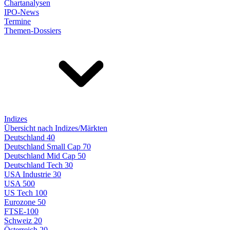
Chartanalysen
IPO-News
Termine
Themen-Dossiers
Indizes
Übersicht nach Indizes/Märkten
Deutschland 40
Deutschland Small Cap 70
Deutschland Mid Cap 50
Deutschland Tech 30
USA Industrie 30
USA 500
US Tech 100
Eurozone 50
FTSE-100
Schweiz 20
Österreich 20