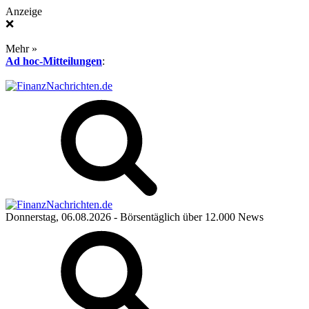
Anzeige
❌
Mehr »
Ad hoc-Mitteilungen
:
Donnerstag, 06.08.2026
- Börsentäglich über 12.000 News