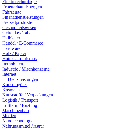
Elektrotechnologie
Erneuerbare Energien
Fahrzeuge
Finanzdienstleistungen
Freizeitprodukte
Gesundheitswesen
Getränke / Tabak
Halbleiter
Handel / E-Commerce
Hardware
Holz / Papier
Hotels / Tourismus
Immobilien
Industrie / Mischkonzerne
Internet
IT-Dienstleistungen
Konsumgüter
Kosmetik
Kunststoffe / Verpackungen
Logistik / Transport
Luftfahrt / Rüstung
Maschinenbau
Medien
Nanotechnologie
Nahrungsmittel / Agrar