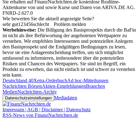
Sie erhalten auf FinanzNachrichten.de kostenlose Realtime-
Aktienkurse von
und
sowie Kurse und Daten von
ARIVA.DE AG
.
FNRD-2.627.0
Wie bewerten Sie die aktuell angezeigte Seite?
sehr gut
1
2
3
4
5
6
schlecht
Problem melden
Werbehinweise:
Die Billigung des Basisprospekts durch die BaFin
ist nicht als ihre Befürwortung der angebotenen Wertpapiere zu
verstehen. Wir empfehlen Interessenten und potenziellen Anlegern
den Basisprospekt und die Endgültigen Bedingungen zu lesen,
bevor sie eine Anlageentscheidung treffen, um sich möglichst
umfassend zu informieren, insbesondere über die potenziellen
Risiken und Chancen des Wertpapiers. Sie sind im Begriff, ein
Produkt zu erwerben, das nicht einfach ist und schwer zu verstehen
sein kann.
Deutschland 40
Xetra-Orderbuch
Ad hoc-Mitteilungen
Nachrichten Börsen
Aktien-Empfehlungen
Branchen
Medien
Nachrichten-Archiv
Mediadaten
Datenschutzeinstellungen
Impressum | AGB | Disclaimer | Datenschutz
RSS-News von FinanzNachrichten.de