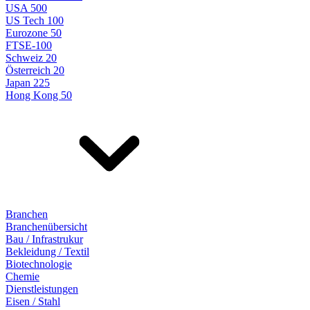
USA 500
US Tech 100
Eurozone 50
FTSE-100
Schweiz 20
Österreich 20
Japan 225
Hong Kong 50
Branchen
Branchenübersicht
Bau / Infrastrukur
Bekleidung / Textil
Biotechnologie
Chemie
Dienstleistungen
Eisen / Stahl