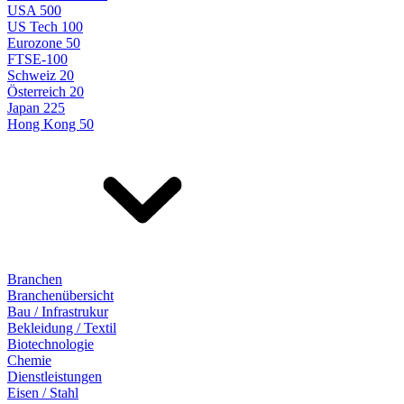
USA 500
US Tech 100
Eurozone 50
FTSE-100
Schweiz 20
Österreich 20
Japan 225
Hong Kong 50
Branchen
Branchenübersicht
Bau / Infrastrukur
Bekleidung / Textil
Biotechnologie
Chemie
Dienstleistungen
Eisen / Stahl