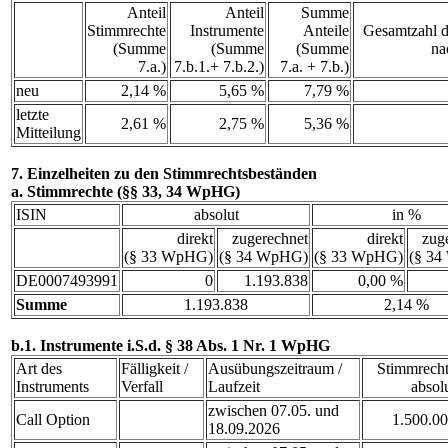
Anteil
Anteil
Summe
Stimmrechte
Instrumente
Anteile
Gesamtzahl d
(Summe
(Summe
(Summe
na
7.a.)
7.b.1.+ 7.b.2.)
7.a. + 7.b.)
neu
2,14 %
5,65 %
7,79 %
letzte
2,61 %
2,75 %
5,36 %
Mitteilung
7. Einzelheiten zu den Stimmrechtsbeständen
a. Stimmrechte (§§ 33, 34 WpHG)
ISIN
absolut
in %
direkt
zugerechnet
direkt
zug
(§ 33 WpHG)
(§ 34 WpHG)
(§ 33 WpHG)
(§ 3
DE0007493991
0
1.193.838
0,00 %
Summe
1.193.838
2,14 %
b.1. Instrumente i.S.d. § 38 Abs. 1 Nr. 1 WpHG
Art des
Fälligkeit /
Ausübungszeitraum /
Stimmrech
Instruments
Verfall
Laufzeit
absol
zwischen 07.05. und
Call Option
1.500.0
18.09.2026