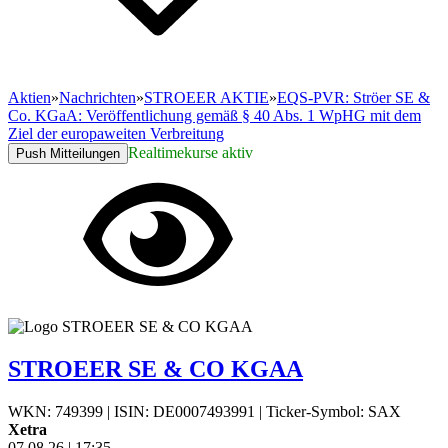
Aktien
»
Nachrichten
»
STROEER AKTIE
»
EQS-PVR: Ströer SE &
Co. KGaA: Veröffentlichung gemäß § 40 Abs. 1 WpHG mit dem
Ziel der europaweiten Verbreitung
Realtimekurse aktiv
Push Mitteilungen
STROEER SE & CO KGAA
WKN: 749399
|
ISIN: DE0007493991
|
Ticker-Symbol: SAX
Xetra
07.08.26
|
17:35