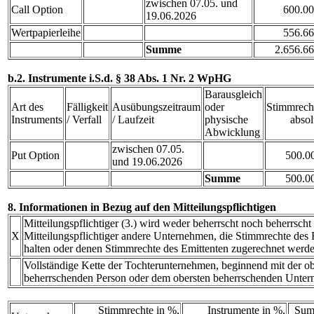
zwischen 07.05. und
Call Option
600.0
19.06.2026
Wertpapierleihe
556.6
Summe
2.656.6
b.2. Instrumente i.S.d. § 38 Abs. 1 Nr. 2 WpHG
Barausgleich
Art des
Fälligkeit
Ausübungszeitraum
oder
Stimmrech
Instruments
/ Verfall
/ Laufzeit
physische
absol
Abwicklung
zwischen 07.05.
Put Option
500.0
und 19.06.2026
Summe
500.0
8. Informationen in Bezug auf den Mitteilungspflichtigen
Mitteilungspflichtiger (3.) wird weder beherrscht noch beherrscht
X
Mitteilungspflichtiger andere Unternehmen, die Stimmrechte des E
halten oder denen Stimmrechte des Emittenten zugerechnet werde
Vollständige Kette der Tochterunternehmen, beginnend mit der ob
beherrschenden Person oder dem obersten beherrschenden Unte
Stimmrechte in %,
Instrumente in %,
Sum