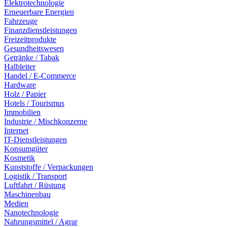
Elektrotechnologie
Erneuerbare Energien
Fahrzeuge
Finanzdienstleistungen
Freizeitprodukte
Gesundheitswesen
Getränke / Tabak
Halbleiter
Handel / E-Commerce
Hardware
Holz / Papier
Hotels / Tourismus
Immobilien
Industrie / Mischkonzerne
Internet
IT-Dienstleistungen
Konsumgüter
Kosmetik
Kunststoffe / Verpackungen
Logistik / Transport
Luftfahrt / Rüstung
Maschinenbau
Medien
Nanotechnologie
Nahrungsmittel / Agrar