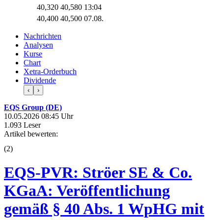
40,320
40,580
13:04
40,400
40,500
07.08.
Nachrichten
Analysen
Kurse
Chart
Xetra-Orderbuch
Dividende
‹
›
EQS Group (DE)
10.05.2026 08:45 Uhr
1.093 Leser
Artikel bewerten:
(
2
)
EQS-PVR: Ströer SE & Co.
KGaA: Veröffentlichung
gemäß § 40 Abs. 1 WpHG mit