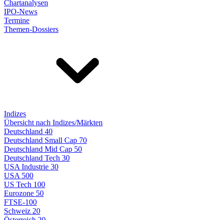
Chartanalysen
IPO-News
Termine
Themen-Dossiers
Indizes
Übersicht nach Indizes/Märkten
Deutschland 40
Deutschland Small Cap 70
Deutschland Mid Cap 50
Deutschland Tech 30
USA Industrie 30
USA 500
US Tech 100
Eurozone 50
FTSE-100
Schweiz 20
Österreich 20