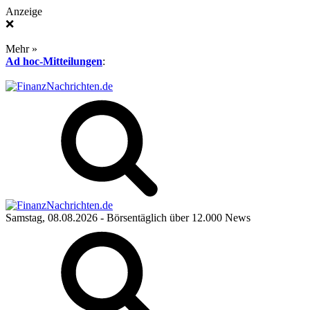
Anzeige
❌
Mehr »
Ad hoc-Mitteilungen
:
Samstag, 08.08.2026
- Börsentäglich über 12.000 News