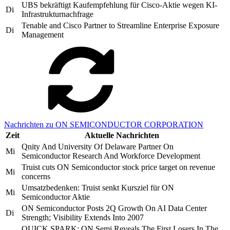
UBS bekräftigt Kaufempfehlung für Cisco-Aktie wegen KI-
Di
Infrastrukturnachfrage
Tenable and Cisco Partner to Streamline Enterprise Exposure
Di
Management
Nachrichten zu ON SEMICONDUCTOR CORPORATION
Zeit
Aktuelle Nachrichten
Qnity And University Of Delaware Partner On
Mi
Semiconductor Research And Workforce Development
Truist cuts ON Semiconductor stock price target on revenue
Mi
concerns
Umsatzbedenken: Truist senkt Kursziel für ON
Mi
Semiconductor Aktie
ON Semiconductor Posts 2Q Growth On AI Data Center
Di
Strength; Visibility Extends Into 2007
QUICK SPARK: ON Semi Reveals The First Losers In The