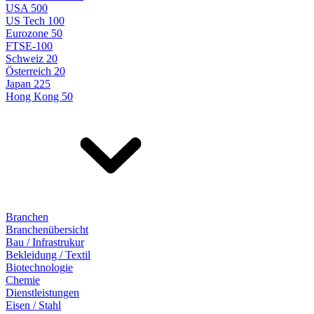
USA 500
US Tech 100
Eurozone 50
FTSE-100
Schweiz 20
Österreich 20
Japan 225
Hong Kong 50
Branchen
Branchenübersicht
Bau / Infrastrukur
Bekleidung / Textil
Biotechnologie
Chemie
Dienstleistungen
Eisen / Stahl