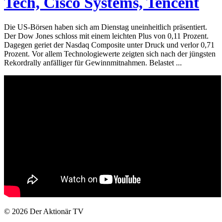
Tech, Cisco Systems, Tencent
Die US-Börsen haben sich am Dienstag uneinheitlich präsentiert.
Der Dow Jones schloss mit einem leichten Plus von 0,11 Prozent.
Dagegen geriet der Nasdaq Composite unter Druck und verlor 0,71
Prozent. Vor allem Technologiewerte zeigten sich nach der jüngsten
Rekordrally anfälliger für Gewinnmitnahmen. Belastet ...
© 2026
Der Aktionär TV