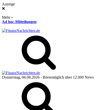
Anzeige
❌
Mehr »
Ad hoc-Mitteilungen
:
Donnerstag, 06.08.2026
- Börsentäglich über 12.000 News