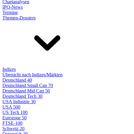
Chartanalysen
IPO-News
Termine
Themen-Dossiers
Indizes
Übersicht nach Indizes/Märkten
Deutschland 40
Deutschland Small Cap 70
Deutschland Mid Cap 50
Deutschland Tech 30
USA Industrie 30
USA 500
US Tech 100
Eurozone 50
FTSE-100
Schweiz 20
Österreich 20