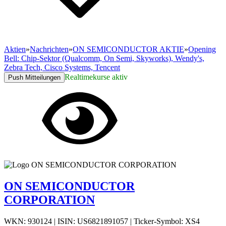
Aktien
»
Nachrichten
»
ON SEMICONDUCTOR AKTIE
»
Opening
Bell: Chip-Sektor (Qualcomm, On Semi, Skyworks), Wendy's,
Zebra Tech, Cisco Systems, Tencent
Realtimekurse aktiv
Push Mitteilungen
ON SEMICONDUCTOR
CORPORATION
WKN: 930124
|
ISIN: US6821891057
|
Ticker-Symbol: XS4