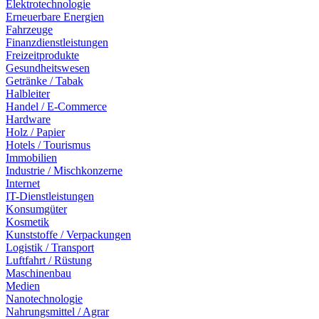
Elektrotechnologie
Erneuerbare Energien
Fahrzeuge
Finanzdienstleistungen
Freizeitprodukte
Gesundheitswesen
Getränke / Tabak
Halbleiter
Handel / E-Commerce
Hardware
Holz / Papier
Hotels / Tourismus
Immobilien
Industrie / Mischkonzerne
Internet
IT-Dienstleistungen
Konsumgüter
Kosmetik
Kunststoffe / Verpackungen
Logistik / Transport
Luftfahrt / Rüstung
Maschinenbau
Medien
Nanotechnologie
Nahrungsmittel / Agrar