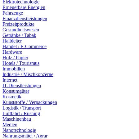
Elektrotechnologie
Erneuerbare Energien
Fahrzeuge
Finanzdienstleistungen
Freizeitprodukte
Gesundheitswesen
Getränke / Tabak
Halbleiter
Handel / E-Commerce
Hardware
Holz / Papier
Hotels / Tourismus
Immobilien
Industrie / Mischkonzerne
Internet
IT-Dienstleistungen
Konsumgüter
Kosmetik
Kunststoffe / Verpackungen
Logistik / Transport
Luftfahrt / Rüstung
Maschinenbau
Medien
Nanotechnologie
Nahrungsmittel / Agrar