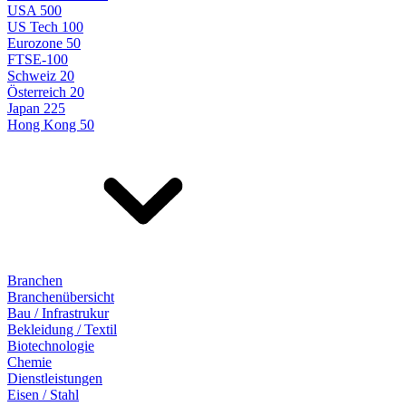
USA 500
US Tech 100
Eurozone 50
FTSE-100
Schweiz 20
Österreich 20
Japan 225
Hong Kong 50
Branchen
Branchenübersicht
Bau / Infrastrukur
Bekleidung / Textil
Biotechnologie
Chemie
Dienstleistungen
Eisen / Stahl