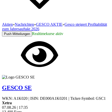
Aktien
»
Nachrichten
»
GESCO AKTIE
»
Gesco steigert Profitabilität
zum Jahresauftakt 2026
Realtimekurse aktiv
Push Mitteilungen
GESCO SE
WKN: A1K020
|
ISIN: DE000A1K0201
|
Ticker-Symbol: GSC1
Xetra
07.08.26
|
17:35
13,400
Euro