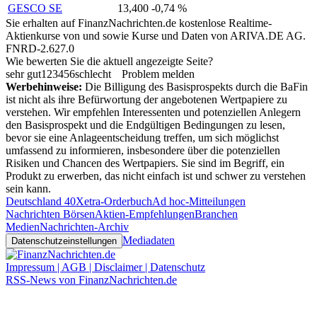
GESCO SE
13,400
-0,74 %
Sie erhalten auf FinanzNachrichten.de kostenlose Realtime-
Aktienkurse von
und
sowie Kurse und Daten von
ARIVA.DE AG
.
FNRD-2.627.0
Wie bewerten Sie die aktuell angezeigte Seite?
sehr gut
1
2
3
4
5
6
schlecht
Problem melden
Werbehinweise:
Die Billigung des Basisprospekts durch die BaFin
ist nicht als ihre Befürwortung der angebotenen Wertpapiere zu
verstehen. Wir empfehlen Interessenten und potenziellen Anlegern
den Basisprospekt und die Endgültigen Bedingungen zu lesen,
bevor sie eine Anlageentscheidung treffen, um sich möglichst
umfassend zu informieren, insbesondere über die potenziellen
Risiken und Chancen des Wertpapiers. Sie sind im Begriff, ein
Produkt zu erwerben, das nicht einfach ist und schwer zu verstehen
sein kann.
Deutschland 40
Xetra-Orderbuch
Ad hoc-Mitteilungen
Nachrichten Börsen
Aktien-Empfehlungen
Branchen
Medien
Nachrichten-Archiv
Mediadaten
Datenschutzeinstellungen
Impressum | AGB | Disclaimer | Datenschutz
RSS-News von FinanzNachrichten.de