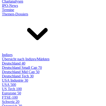
Chartanalysen
IPO-News
Termine
Themen-Dossiers
Indizes
Übersicht nach Indizes/Märkten
Deutschland 40
Deutschland Small Cap 70
Deutschland Mid Cap 50
Deutschland Tech 30
USA Industrie 30
USA 500
US Tech 100
Eurozone 50
FTSE-100
Schweiz 20
Österreich 20