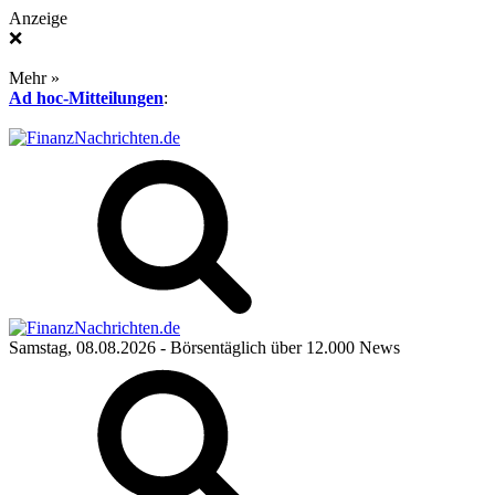
Anzeige
❌
Mehr »
Ad hoc-Mitteilungen
:
Samstag, 08.08.2026
- Börsentäglich über 12.000 News