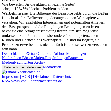
Wie bewerten Sie die aktuell angezeigte Seite?
sehr gut
1
2
3
4
5
6
schlecht
Problem melden
Werbehinweise:
Die Billigung des Basisprospekts durch die BaFin
ist nicht als ihre Befürwortung der angebotenen Wertpapiere zu
verstehen. Wir empfehlen Interessenten und potenziellen Anlegern
den Basisprospekt und die Endgültigen Bedingungen zu lesen,
bevor sie eine Anlageentscheidung treffen, um sich möglichst
umfassend zu informieren, insbesondere über die potenziellen
Risiken und Chancen des Wertpapiers. Sie sind im Begriff, ein
Produkt zu erwerben, das nicht einfach ist und schwer zu verstehen
sein kann.
Deutschland 40
Xetra-Orderbuch
Ad hoc-Mitteilungen
Nachrichten Börsen
Aktien-Empfehlungen
Branchen
Medien
Nachrichten-Archiv
Mediadaten
Datenschutzeinstellungen
Impressum | AGB | Disclaimer | Datenschutz
RSS-News von FinanzNachrichten.de