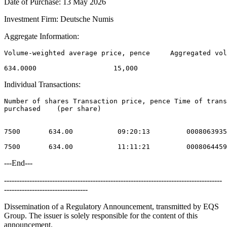
Date of Purchase: 13 May 2026
Investment Firm: Deutsche Numis
Aggregate Information:
Volume-weighted average price, pence     Aggregated vol
Individual Transactions:
Number of shares Transaction price, pence Time of trans
purchased    (per share) 

7500       634.00           09:20:13         0008063935
---End---
--------------------------------------------------------------------------------------
---------------------------------
Dissemination of a Regulatory Announcement, transmitted by EQS
Group. The issuer is solely responsible for the content of this
announcement.