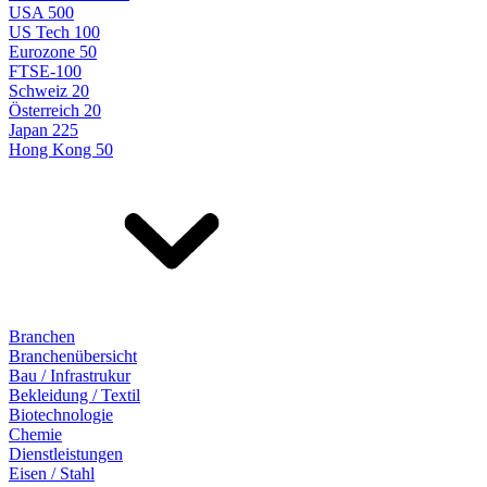
USA 500
US Tech 100
Eurozone 50
FTSE-100
Schweiz 20
Österreich 20
Japan 225
Hong Kong 50
Branchen
Branchenübersicht
Bau / Infrastrukur
Bekleidung / Textil
Biotechnologie
Chemie
Dienstleistungen
Eisen / Stahl