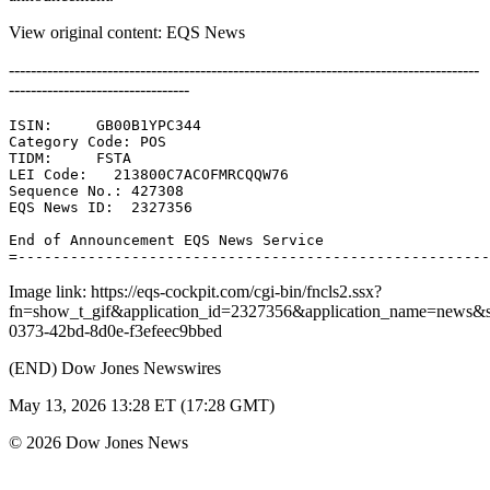
View original content: EQS News
--------------------------------------------------------------------------------------
---------------------------------
ISIN:     GB00B1YPC344 

Category Code: POS 

TIDM:     FSTA 

LEI Code:   213800C7ACOFMRCQQW76 

Sequence No.: 427308 

EQS News ID:  2327356 

End of Announcement EQS News Service 

Image link: https://eqs-cockpit.com/cgi-bin/fncls2.ssx?
fn=show_t_gif&application_id=2327356&application_name=news
0373-42bd-8d0e-f3efeec9bbed
(END) Dow Jones Newswires
May 13, 2026 13:28 ET (17:28 GMT)
© 2026 Dow Jones News