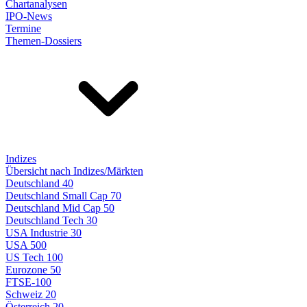
Chartanalysen
IPO-News
Termine
Themen-Dossiers
Indizes
Übersicht nach Indizes/Märkten
Deutschland 40
Deutschland Small Cap 70
Deutschland Mid Cap 50
Deutschland Tech 30
USA Industrie 30
USA 500
US Tech 100
Eurozone 50
FTSE-100
Schweiz 20
Österreich 20