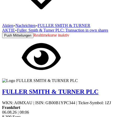
Aktien
»
Nachrichten
»
FULLER SMITH & TURNER
AKTIE
»
Fuller, Smith & Turner PLC: Transaction in own shares
Realtimekurse inaktiv
Push Mitteilungen
FULLER SMITH & TURNER PLC
WKN: A0MXAU
|
ISIN: GB00B1YPC344
|
Ticker-Symbol: 1ZJ
Frankfurt
06.08.26
|
08:06
8,300
Euro