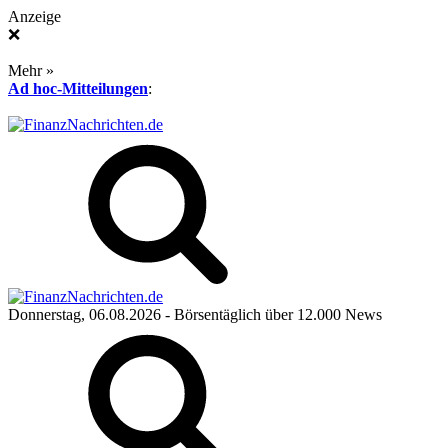
Anzeige
❌
Mehr »
Ad hoc-Mitteilungen
:
Donnerstag, 06.08.2026
- Börsentäglich über 12.000 News