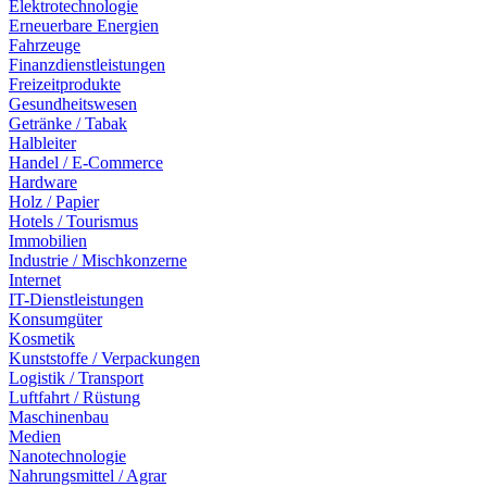
Elektrotechnologie
Erneuerbare Energien
Fahrzeuge
Finanzdienstleistungen
Freizeitprodukte
Gesundheitswesen
Getränke / Tabak
Halbleiter
Handel / E-Commerce
Hardware
Holz / Papier
Hotels / Tourismus
Immobilien
Industrie / Mischkonzerne
Internet
IT-Dienstleistungen
Konsumgüter
Kosmetik
Kunststoffe / Verpackungen
Logistik / Transport
Luftfahrt / Rüstung
Maschinenbau
Medien
Nanotechnologie
Nahrungsmittel / Agrar