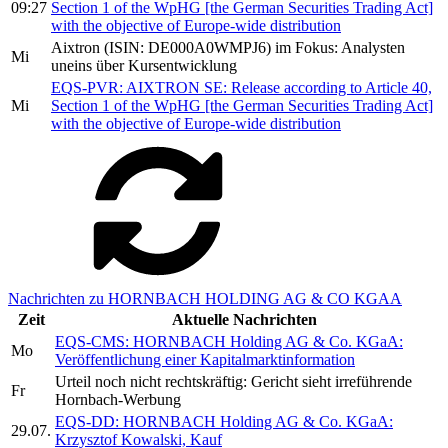
09:27
Section 1 of the WpHG [the German Securities Trading Act]
with the objective of Europe-wide distribution
Aixtron (ISIN: DE000A0WMPJ6) im Fokus: Analysten
Mi
uneins über Kursentwicklung
EQS-PVR: AIXTRON SE: Release according to Article 40,
Mi
Section 1 of the WpHG [the German Securities Trading Act]
with the objective of Europe-wide distribution
Nachrichten zu HORNBACH HOLDING AG & CO KGAA
Zeit
Aktuelle Nachrichten
EQS-CMS: HORNBACH Holding AG & Co. KGaA:
Mo
Veröffentlichung einer Kapitalmarktinformation
Urteil noch nicht rechtskräftig: Gericht sieht irreführende
Fr
Hornbach-Werbung
EQS-DD: HORNBACH Holding AG & Co. KGaA:
29.07.
Krzysztof Kowalski, Kauf