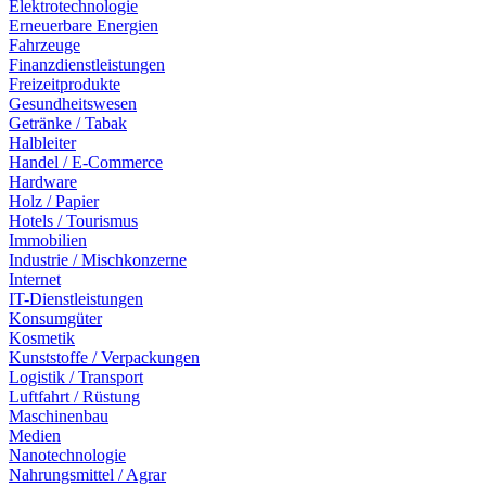
Elektrotechnologie
Erneuerbare Energien
Fahrzeuge
Finanzdienstleistungen
Freizeitprodukte
Gesundheitswesen
Getränke / Tabak
Halbleiter
Handel / E-Commerce
Hardware
Holz / Papier
Hotels / Tourismus
Immobilien
Industrie / Mischkonzerne
Internet
IT-Dienstleistungen
Konsumgüter
Kosmetik
Kunststoffe / Verpackungen
Logistik / Transport
Luftfahrt / Rüstung
Maschinenbau
Medien
Nanotechnologie
Nahrungsmittel / Agrar