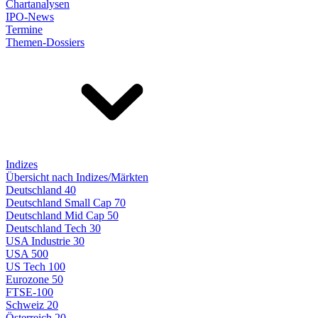
Chartanalysen
IPO-News
Termine
Themen-Dossiers
Indizes
Übersicht nach Indizes/Märkten
Deutschland 40
Deutschland Small Cap 70
Deutschland Mid Cap 50
Deutschland Tech 30
USA Industrie 30
USA 500
US Tech 100
Eurozone 50
FTSE-100
Schweiz 20
Österreich 20