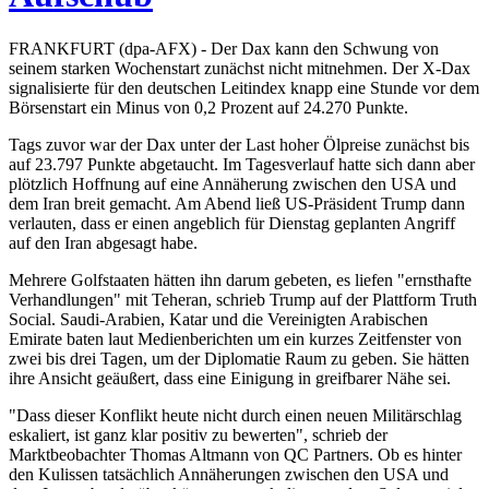
FRANKFURT (dpa-AFX) - Der Dax kann den Schwung von
seinem starken Wochenstart zunächst nicht mitnehmen. Der X-Dax
signalisierte für den deutschen Leitindex knapp eine Stunde vor dem
Börsenstart ein Minus von 0,2 Prozent auf 24.270 Punkte.
Tags zuvor war der Dax unter der Last hoher Ölpreise zunächst bis
auf 23.797 Punkte abgetaucht. Im Tagesverlauf hatte sich dann aber
plötzlich Hoffnung auf eine Annäherung zwischen den USA und
dem Iran breit gemacht. Am Abend ließ US-Präsident Trump dann
verlauten, dass er einen angeblich für Dienstag geplanten Angriff
auf den Iran abgesagt habe.
Mehrere Golfstaaten hätten ihn darum gebeten, es liefen "ernsthafte
Verhandlungen" mit Teheran, schrieb Trump auf der Plattform Truth
Social. Saudi-Arabien, Katar und die Vereinigten Arabischen
Emirate baten laut Medienberichten um ein kurzes Zeitfenster von
zwei bis drei Tagen, um der Diplomatie Raum zu geben. Sie hätten
ihre Ansicht geäußert, dass eine Einigung in greifbarer Nähe sei.
"Dass dieser Konflikt heute nicht durch einen neuen Militärschlag
eskaliert, ist ganz klar positiv zu bewerten", schrieb der
Marktbeobachter Thomas Altmann von QC Partners. Ob es hinter
den Kulissen tatsächlich Annäherungen zwischen den USA und