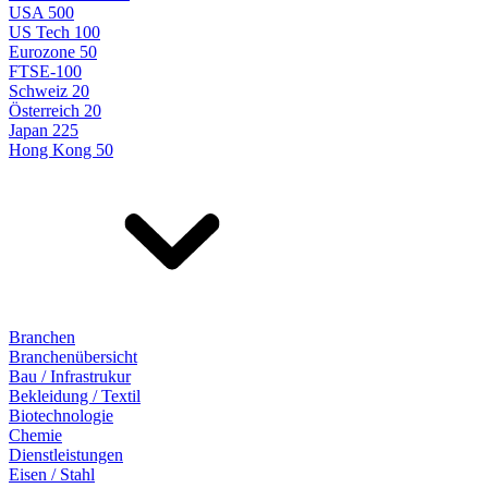
USA 500
US Tech 100
Eurozone 50
FTSE-100
Schweiz 20
Österreich 20
Japan 225
Hong Kong 50
Branchen
Branchenübersicht
Bau / Infrastrukur
Bekleidung / Textil
Biotechnologie
Chemie
Dienstleistungen
Eisen / Stahl