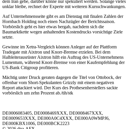
dem Iran gebe, darüber könne nur spekuliert werden. Solange vieles
unklar bleibe, rechnet der Experte mit weiteren Kursschwankungen.
Auf Unternehmensseite gibt es am Dienstag mit finalen Zahlen der
Hornbach Holding noch einen Nachzügler der Berichtssaison.
Vorbörslich geht es hier etwas bergab, nachdem sich die
Baumarktkette wegen anhaltenden Kostendrucks vorsichtige Ziele
setzte.
Gewinne im Xetra-Vergleich können Anleger auf der Plattform
Tradegate mit Aixtron und Knorr-Bremse erzielen. Bei dem
Halbleiterausrüster Aixtron hilft ein Auftrag des US-Unternehmens
Lumentum, während Knorr-Bremse von einer Kaufempfehlung der
US-Bank Citigroup profitieren.
Mächtig unter Druck geraten dagegen die Titel von Ottobock, der
offenbar vom Short-Spekulanten Grizzly mit einem negativen
Report attackiert wird. Der Kurs des Prothesenherstellers sackte
vorbörslich um zehn Prozent ab./tih/stk
DE0006083405, DE0008469XXX, DE0008467XXX,
DE0009653XXX, DE000A0C4XXX, DE000A0WMPJ6,
DE000KBX1006, DE000BCK2223
© 2026 dpa-AFX