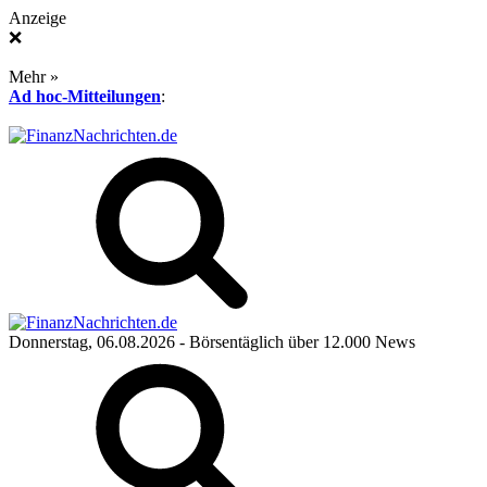
Anzeige
❌
Mehr »
Ad hoc-Mitteilungen
:
Donnerstag, 06.08.2026
- Börsentäglich über 12.000 News