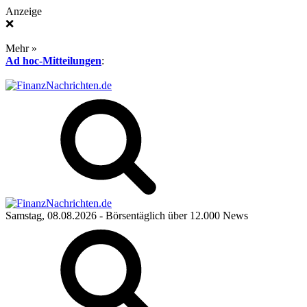
Anzeige
❌
Mehr »
Ad hoc-Mitteilungen
:
Samstag, 08.08.2026
- Börsentäglich über 12.000 News