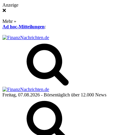
Anzeige
❌
Mehr »
Ad hoc-Mitteilungen
:
Freitag, 07.08.2026
- Börsentäglich über 12.000 News