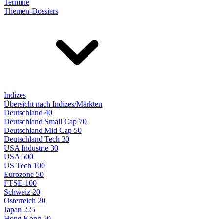
Termine
Themen-Dossiers
Indizes
Übersicht nach Indizes/Märkten
Deutschland 40
Deutschland Small Cap 70
Deutschland Mid Cap 50
Deutschland Tech 30
USA Industrie 30
USA 500
US Tech 100
Eurozone 50
FTSE-100
Schweiz 20
Österreich 20
Japan 225
Hong Kong 50