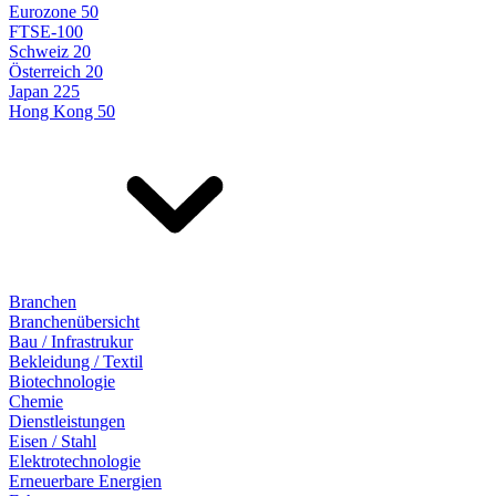
Eurozone 50
FTSE-100
Schweiz 20
Österreich 20
Japan 225
Hong Kong 50
Branchen
Branchenübersicht
Bau / Infrastrukur
Bekleidung / Textil
Biotechnologie
Chemie
Dienstleistungen
Eisen / Stahl
Elektrotechnologie
Erneuerbare Energien