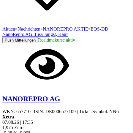
Aktien
»
Nachrichten
»
NANOREPRO AKTIE
»
EQS-DD:
NanoRepro AG: Lisa Jüngst, Kauf
Realtimekurse aktiv
Push Mitteilungen
NANOREPRO AG
WKN: 657710
|
ISIN: DE0006577109
|
Ticker-Symbol: NN6
Xetra
07.08.26
|
17:35
1,975
Euro
-0,25 %
-0,005