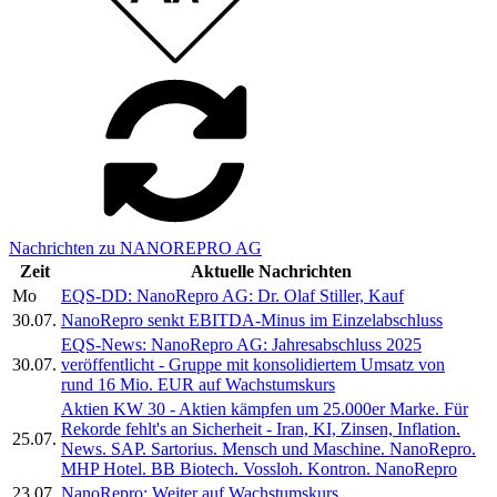
Nachrichten zu NANOREPRO AG
Zeit
Aktuelle Nachrichten
Mo
EQS-DD: NanoRepro AG: Dr. Olaf Stiller, Kauf
30.07.
NanoRepro senkt EBITDA-Minus im Einzelabschluss
EQS-News: NanoRepro AG: Jahresabschluss 2025
30.07.
veröffentlicht - Gruppe mit konsolidiertem Umsatz von
rund 16 Mio. EUR auf Wachstumskurs
Aktien KW 30 - Aktien kämpfen um 25.000er Marke. Für
Rekorde fehlt's an Sicherheit - Iran, KI, Zinsen, Inflation.
25.07.
News. SAP. Sartorius. Mensch und Maschine. NanoRepro.
MHP Hotel. BB Biotech. Vossloh. Kontron. NanoRepro
23.07.
NanoRepro: Weiter auf Wachstumskurs