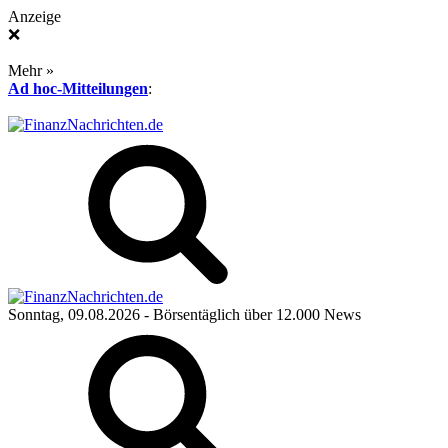
Anzeige
❌
Mehr »
Ad hoc-Mitteilungen
:
Sonntag, 09.08.2026
- Börsentäglich über 12.000 News