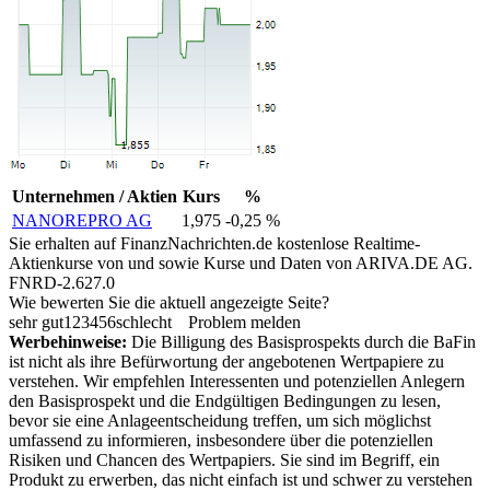
Unternehmen / Aktien
Kurs
%
NANOREPRO AG
1,975
-0,25 %
Sie erhalten auf FinanzNachrichten.de kostenlose Realtime-
Aktienkurse von
und
sowie Kurse und Daten von
ARIVA.DE AG
.
FNRD-2.627.0
Wie bewerten Sie die aktuell angezeigte Seite?
sehr gut
1
2
3
4
5
6
schlecht
Problem melden
Werbehinweise:
Die Billigung des Basisprospekts durch die BaFin
ist nicht als ihre Befürwortung der angebotenen Wertpapiere zu
verstehen. Wir empfehlen Interessenten und potenziellen Anlegern
den Basisprospekt und die Endgültigen Bedingungen zu lesen,
bevor sie eine Anlageentscheidung treffen, um sich möglichst
umfassend zu informieren, insbesondere über die potenziellen
Risiken und Chancen des Wertpapiers. Sie sind im Begriff, ein
Produkt zu erwerben, das nicht einfach ist und schwer zu verstehen