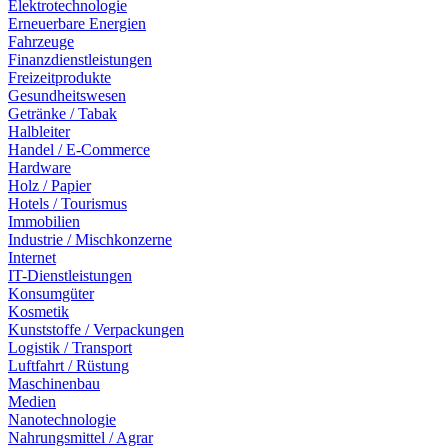
Elektrotechnologie
Erneuerbare Energien
Fahrzeuge
Finanzdienstleistungen
Freizeitprodukte
Gesundheitswesen
Getränke / Tabak
Halbleiter
Handel / E-Commerce
Hardware
Holz / Papier
Hotels / Tourismus
Immobilien
Industrie / Mischkonzerne
Internet
IT-Dienstleistungen
Konsumgüter
Kosmetik
Kunststoffe / Verpackungen
Logistik / Transport
Luftfahrt / Rüstung
Maschinenbau
Medien
Nanotechnologie
Nahrungsmittel / Agrar