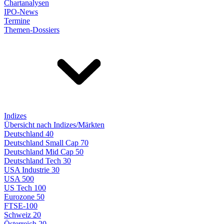
Chartanalysen
IPO-News
Termine
Themen-Dossiers
Indizes
Übersicht nach Indizes/Märkten
Deutschland 40
Deutschland Small Cap 70
Deutschland Mid Cap 50
Deutschland Tech 30
USA Industrie 30
USA 500
US Tech 100
Eurozone 50
FTSE-100
Schweiz 20
Österreich 20