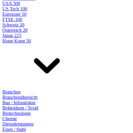
USA 500
US Tech 100
Eurozone 50
FTSE-100
Schweiz 20
Österreich 20
Japan 225
Hong Kong 50
Branchen
Branchenübersicht
Bau / Infrastrukur
Bekleidung / Textil
Biotechnologie
Chemie
Dienstleistungen
Eisen / Stahl