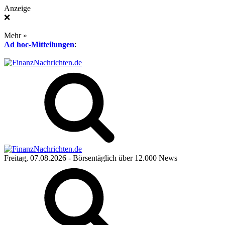
Anzeige
❌
Mehr »
Ad hoc-Mitteilungen
:
Freitag, 07.08.2026
- Börsentäglich über 12.000 News