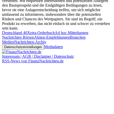
verstehen. Wir empfehlen Interessenten und potenziellen Anlegern
den Basisprospekt und die Endgültigen Bedingungen zu lesen,
bevor sie eine Anlageentscheidung treffen, um sich möglichst
umfassend zu informieren, insbesondere über die potenziellen
Risiken und Chancen des Wertpapiers. Sie sind im Begriff, ein
Produkt zu erwerben, das nicht einfach ist und schwer zu verstehen
sein kann.
Deutschland 40
Xetra-Orderbuch
Ad hoc-Mitteilungen
Nachrichten Börsen
Aktien-Empfehlungen
Branchen
Medien
Nachrichten-Archiv
Mediadaten
Datenschutzeinstellungen
Impressum | AGB | Disclaimer | Datenschutz
RSS-News von FinanzNachrichten.de