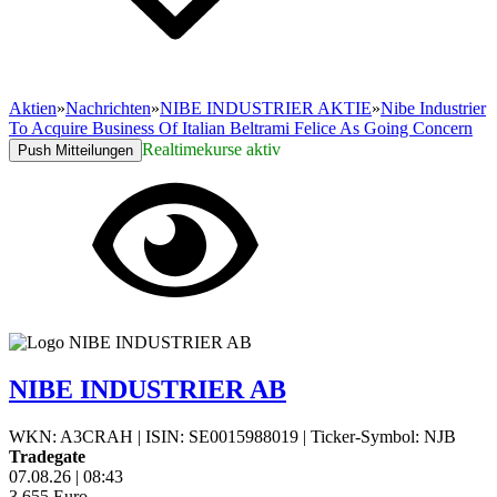
Aktien
»
Nachrichten
»
NIBE INDUSTRIER AKTIE
»
Nibe Industrier
To Acquire Business Of Italian Beltrami Felice As Going Concern
Realtimekurse aktiv
Push Mitteilungen
NIBE INDUSTRIER AB
WKN: A3CRAH
|
ISIN: SE0015988019
|
Ticker-Symbol: NJB
Tradegate
07.08.26
|
08:43
3,655
Euro