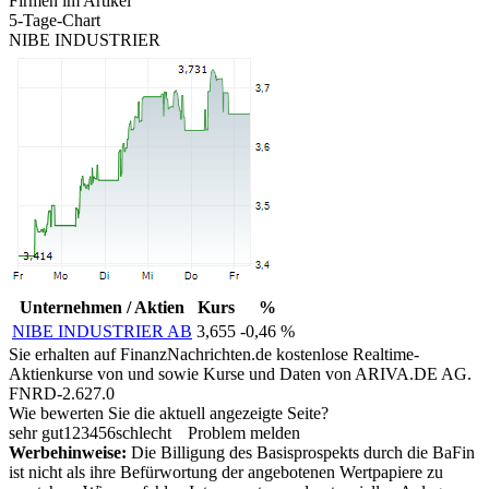
Firmen im Artikel
5-Tage-Chart
NIBE INDUSTRIER
Unternehmen / Aktien
Kurs
%
NIBE INDUSTRIER AB
3,655
-0,46 %
Sie erhalten auf FinanzNachrichten.de kostenlose Realtime-
Aktienkurse von
und
sowie Kurse und Daten von
ARIVA.DE AG
.
FNRD-2.627.0
Wie bewerten Sie die aktuell angezeigte Seite?
sehr gut
1
2
3
4
5
6
schlecht
Problem melden
Werbehinweise:
Die Billigung des Basisprospekts durch die BaFin
ist nicht als ihre Befürwortung der angebotenen Wertpapiere zu