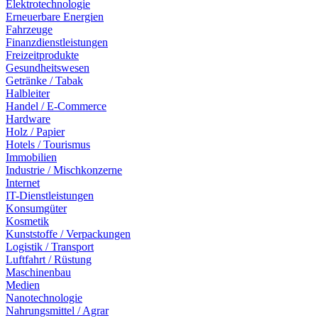
Elektrotechnologie
Erneuerbare Energien
Fahrzeuge
Finanzdienstleistungen
Freizeitprodukte
Gesundheitswesen
Getränke / Tabak
Halbleiter
Handel / E-Commerce
Hardware
Holz / Papier
Hotels / Tourismus
Immobilien
Industrie / Mischkonzerne
Internet
IT-Dienstleistungen
Konsumgüter
Kosmetik
Kunststoffe / Verpackungen
Logistik / Transport
Luftfahrt / Rüstung
Maschinenbau
Medien
Nanotechnologie
Nahrungsmittel / Agrar