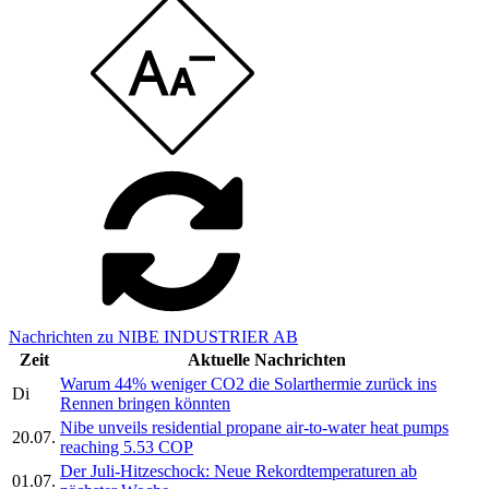
Nachrichten zu NIBE INDUSTRIER AB
Zeit
Aktuelle Nachrichten
Warum 44% weniger CO2 die Solarthermie zurück ins
Di
Rennen bringen könnten
Nibe unveils residential propane air-to-water heat pumps
20.07.
reaching 5.53 COP
Der Juli-Hitzeschock: Neue Rekordtemperaturen ab
01.07.