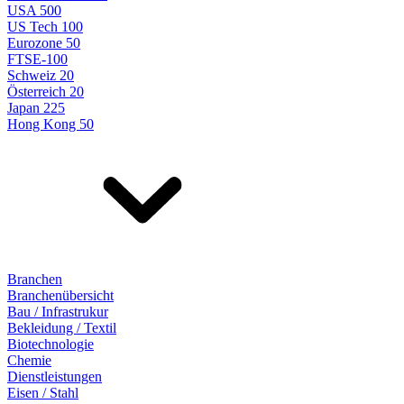
USA 500
US Tech 100
Eurozone 50
FTSE-100
Schweiz 20
Österreich 20
Japan 225
Hong Kong 50
Branchen
Branchenübersicht
Bau / Infrastrukur
Bekleidung / Textil
Biotechnologie
Chemie
Dienstleistungen
Eisen / Stahl