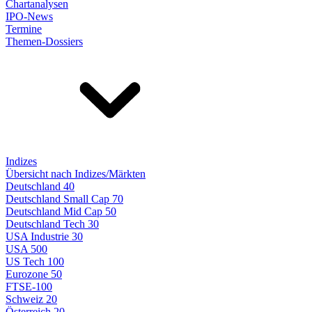
Chartanalysen
IPO-News
Termine
Themen-Dossiers
Indizes
Übersicht nach Indizes/Märkten
Deutschland 40
Deutschland Small Cap 70
Deutschland Mid Cap 50
Deutschland Tech 30
USA Industrie 30
USA 500
US Tech 100
Eurozone 50
FTSE-100
Schweiz 20
Österreich 20