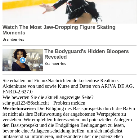
Sie erhalten auf FinanzNachrichten.de kostenlose Realtime-
Aktienkurse von
und
sowie Kurse und Daten von
ARIVA.DE AG
.
FNRD-2.627.0
Wie bewerten Sie die aktuell angezeigte Seite?
sehr gut
1
2
3
4
5
6
schlecht
Problem melden
Werbehinweise:
Die Billigung des Basisprospekts durch die BaFin
ist nicht als ihre Befürwortung der angebotenen Wertpapiere zu
verstehen. Wir empfehlen Interessenten und potenziellen Anlegern
den Basisprospekt und die Endgültigen Bedingungen zu lesen,
bevor sie eine Anlageentscheidung treffen, um sich möglichst
umfassend zu informieren, insbesondere über die potenziellen