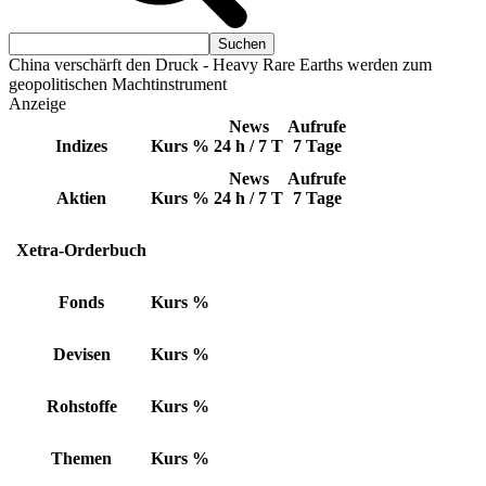
China verschärft den Druck - Heavy Rare Earths werden zum
geopolitischen Machtinstrument
Anzeige
News
Aufrufe
Indizes
Kurs
%
24 h / 7 T
7 Tage
News
Aufrufe
Aktien
Kurs
%
24 h / 7 T
7 Tage
Xetra-Orderbuch
Fonds
Kurs
%
Devisen
Kurs
%
Rohstoffe
Kurs
%
Themen
Kurs
%