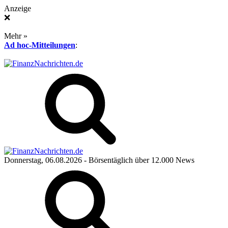
Anzeige
❌
Mehr »
Ad hoc-Mitteilungen
:
Donnerstag, 06.08.2026
- Börsentäglich über 12.000 News