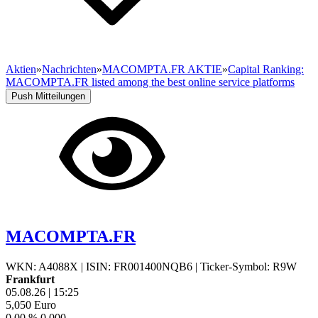
Aktien
»
Nachrichten
»
MACOMPTA.FR AKTIE
»
Capital Ranking:
MACOMPTA.FR listed among the best online service platforms
Push Mitteilungen
MACOMPTA.FR
WKN: A4088X
|
ISIN: FR001400NQB6
|
Ticker-Symbol: R9W
Frankfurt
05.08.26
|
15:25
5,050
Euro
0,00 %
0,000