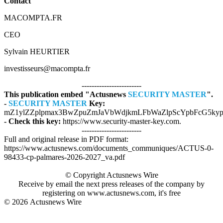
Contact
MACOMPTA.FR
CEO
Sylvain HEURTIER
investisseurs@macompta.fr
------------------------
This publication embed "Actusnews
SECURITY MASTER
".
-
SECURITY MASTER
Key:
mZ1ylZZplpmax3BwZpuZmJaVbWdjkmLFbWaZlpScYpbFcG5ky
- Check this key:
https://www.security-master-key.com.
------------------------
Full and original release in PDF format:
https://www.actusnews.com/documents_communiques/ACTUS-0-
98433-cp-palmares-2026-2027_va.pdf
© Copyright Actusnews Wire
Receive by email the next press releases of the company by
registering on www.actusnews.com, it's free
© 2026
Actusnews Wire