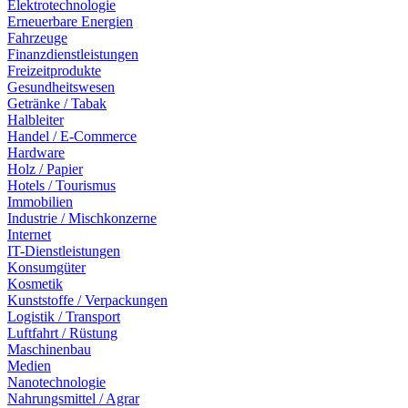
Elektrotechnologie
Erneuerbare Energien
Fahrzeuge
Finanzdienstleistungen
Freizeitprodukte
Gesundheitswesen
Getränke / Tabak
Halbleiter
Handel / E-Commerce
Hardware
Holz / Papier
Hotels / Tourismus
Immobilien
Industrie / Mischkonzerne
Internet
IT-Dienstleistungen
Konsumgüter
Kosmetik
Kunststoffe / Verpackungen
Logistik / Transport
Luftfahrt / Rüstung
Maschinenbau
Medien
Nanotechnologie
Nahrungsmittel / Agrar