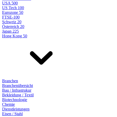
USA 500
US Tech 100
Eurozone 50
FTSE-100
Schweiz 20
Österreich 20
Japan 225
Hong Kong 50
Branchen
Branchenübersicht
Bau / Infrastrukur
Bekleidung / Textil
Biotechnologie
Chemie
Dienstleistungen
Eisen / Stahl