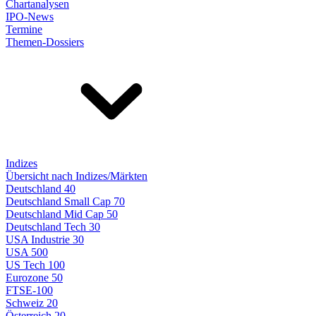
Chartanalysen
IPO-News
Termine
Themen-Dossiers
Indizes
Übersicht nach Indizes/Märkten
Deutschland 40
Deutschland Small Cap 70
Deutschland Mid Cap 50
Deutschland Tech 30
USA Industrie 30
USA 500
US Tech 100
Eurozone 50
FTSE-100
Schweiz 20
Österreich 20