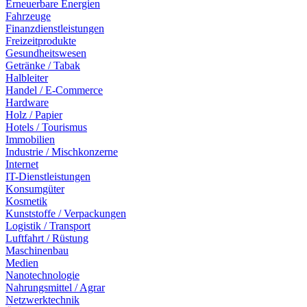
Erneuerbare Energien
Fahrzeuge
Finanzdienstleistungen
Freizeitprodukte
Gesundheitswesen
Getränke / Tabak
Halbleiter
Handel / E-Commerce
Hardware
Holz / Papier
Hotels / Tourismus
Immobilien
Industrie / Mischkonzerne
Internet
IT-Dienstleistungen
Konsumgüter
Kosmetik
Kunststoffe / Verpackungen
Logistik / Transport
Luftfahrt / Rüstung
Maschinenbau
Medien
Nanotechnologie
Nahrungsmittel / Agrar
Netzwerktechnik