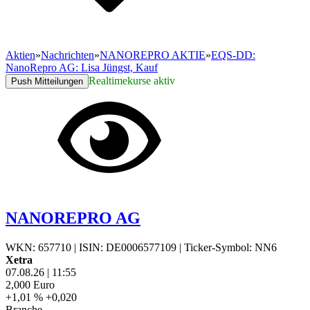
Aktien
»
Nachrichten
»
NANOREPRO AKTIE
»
EQS-DD:
NanoRepro AG: Lisa Jüngst, Kauf
Realtimekurse aktiv
Push Mitteilungen
NANOREPRO AG
WKN: 657710
|
ISIN: DE0006577109
|
Ticker-Symbol: NN6
Xetra
07.08.26
|
11:55
2,000
Euro
+1,01 %
+0,020
Branche