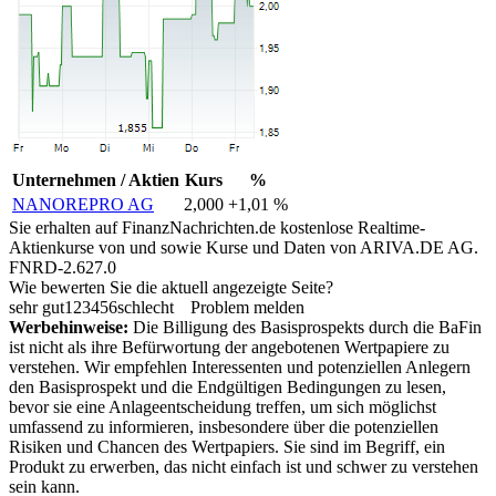
Unternehmen / Aktien
Kurs
%
NANOREPRO AG
2,000
+1,01 %
Sie erhalten auf FinanzNachrichten.de kostenlose Realtime-
Aktienkurse von
und
sowie Kurse und Daten von
ARIVA.DE AG
.
FNRD-2.627.0
Wie bewerten Sie die aktuell angezeigte Seite?
sehr gut
1
2
3
4
5
6
schlecht
Problem melden
Werbehinweise:
Die Billigung des Basisprospekts durch die BaFin
ist nicht als ihre Befürwortung der angebotenen Wertpapiere zu
verstehen. Wir empfehlen Interessenten und potenziellen Anlegern
den Basisprospekt und die Endgültigen Bedingungen zu lesen,
bevor sie eine Anlageentscheidung treffen, um sich möglichst
umfassend zu informieren, insbesondere über die potenziellen
Risiken und Chancen des Wertpapiers. Sie sind im Begriff, ein
Produkt zu erwerben, das nicht einfach ist und schwer zu verstehen
sein kann.