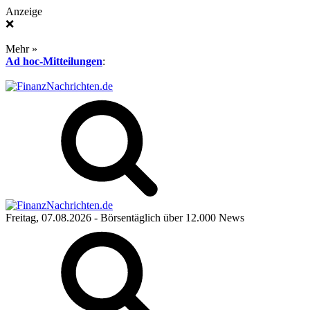
Anzeige
❌
Mehr »
Ad hoc-Mitteilungen
:
Freitag, 07.08.2026
- Börsentäglich über 12.000 News