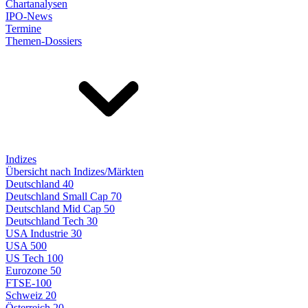
Chartanalysen
IPO-News
Termine
Themen-Dossiers
Indizes
Übersicht nach Indizes/Märkten
Deutschland 40
Deutschland Small Cap 70
Deutschland Mid Cap 50
Deutschland Tech 30
USA Industrie 30
USA 500
US Tech 100
Eurozone 50
FTSE-100
Schweiz 20
Österreich 20