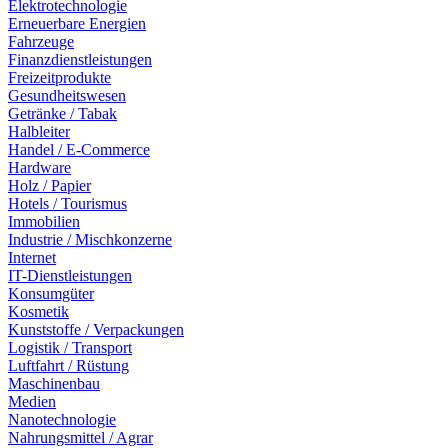
Elektrotechnologie
Erneuerbare Energien
Fahrzeuge
Finanzdienstleistungen
Freizeitprodukte
Gesundheitswesen
Getränke / Tabak
Halbleiter
Handel / E-Commerce
Hardware
Holz / Papier
Hotels / Tourismus
Immobilien
Industrie / Mischkonzerne
Internet
IT-Dienstleistungen
Konsumgüter
Kosmetik
Kunststoffe / Verpackungen
Logistik / Transport
Luftfahrt / Rüstung
Maschinenbau
Medien
Nanotechnologie
Nahrungsmittel / Agrar