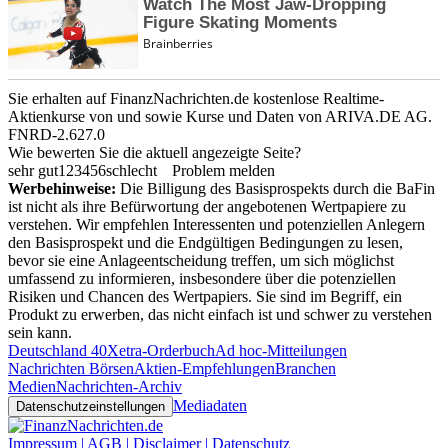
Sie erhalten auf FinanzNachrichten.de kostenlose Realtime-
Aktienkurse von
und
sowie Kurse und Daten von
ARIVA.DE AG
.
FNRD-2.627.0
Wie bewerten Sie die aktuell angezeigte Seite?
sehr gut
1
2
3
4
5
6
schlecht
Problem melden
Werbehinweise:
Die Billigung des Basisprospekts durch die BaFin
ist nicht als ihre Befürwortung der angebotenen Wertpapiere zu
verstehen. Wir empfehlen Interessenten und potenziellen Anlegern
den Basisprospekt und die Endgültigen Bedingungen zu lesen,
bevor sie eine Anlageentscheidung treffen, um sich möglichst
umfassend zu informieren, insbesondere über die potenziellen
Risiken und Chancen des Wertpapiers. Sie sind im Begriff, ein
Produkt zu erwerben, das nicht einfach ist und schwer zu verstehen
sein kann.
Deutschland 40
Xetra-Orderbuch
Ad hoc-Mitteilungen
Nachrichten Börsen
Aktien-Empfehlungen
Branchen
Medien
Nachrichten-Archiv
Mediadaten
Datenschutzeinstellungen
Impressum | AGB | Disclaimer | Datenschutz