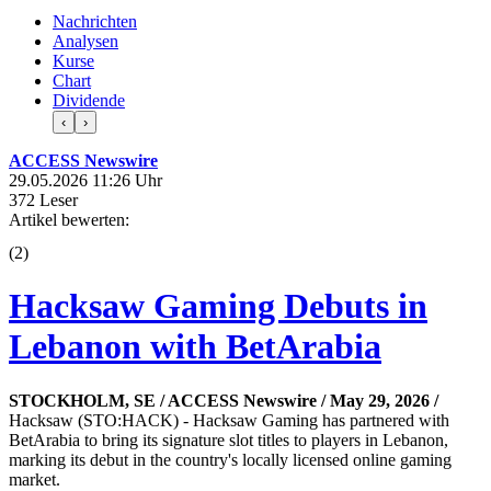
Nachrichten
Analysen
Kurse
Chart
Dividende
‹
›
ACCESS Newswire
29.05.2026 11:26 Uhr
372 Leser
Artikel bewerten:
(
2
)
Hacksaw Gaming Debuts in
Lebanon with BetArabia
STOCKHOLM, SE / ACCESS Newswire / May 29, 2026 /
Hacksaw (STO:HACK) - Hacksaw Gaming has partnered with
BetArabia to bring its signature slot titles to players in Lebanon,
marking its debut in the country's locally licensed online gaming
market.