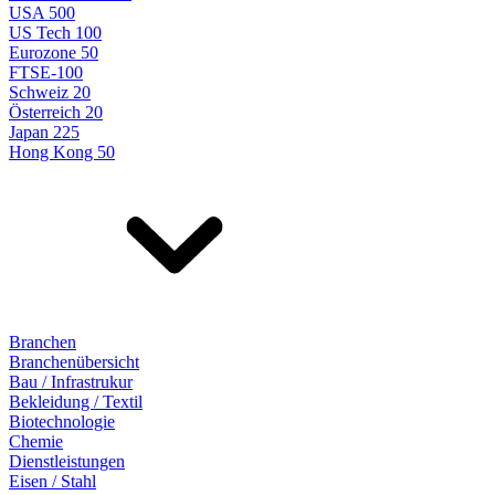
USA 500
US Tech 100
Eurozone 50
FTSE-100
Schweiz 20
Österreich 20
Japan 225
Hong Kong 50
Branchen
Branchenübersicht
Bau / Infrastrukur
Bekleidung / Textil
Biotechnologie
Chemie
Dienstleistungen
Eisen / Stahl