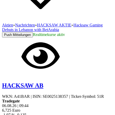
Aktien
»
Nachrichten
»
HACKSAW AKTIE
»
Hacksaw Gaming
Debuts in Lebanon with BetArabia
Realtimekurse aktiv
Push Mitteilungen
HACKSAW AB
WKN: A41BAR
|
ISIN: SE0025138357
|
Ticker-Symbol: 51R
Tradegate
06.08.26
|
09:44
6,725
Euro
-1,97 %
-0,135