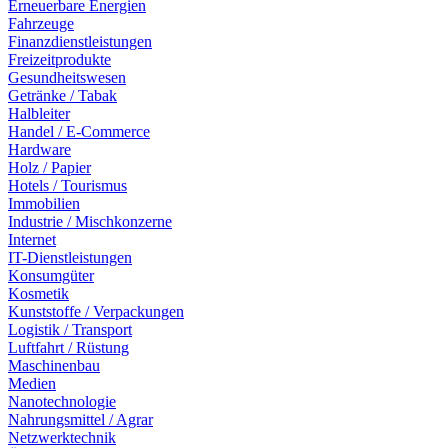
Erneuerbare Energien
Fahrzeuge
Finanzdienstleistungen
Freizeitprodukte
Gesundheitswesen
Getränke / Tabak
Halbleiter
Handel / E-Commerce
Hardware
Holz / Papier
Hotels / Tourismus
Immobilien
Industrie / Mischkonzerne
Internet
IT-Dienstleistungen
Konsumgüter
Kosmetik
Kunststoffe / Verpackungen
Logistik / Transport
Luftfahrt / Rüstung
Maschinenbau
Medien
Nanotechnologie
Nahrungsmittel / Agrar
Netzwerktechnik