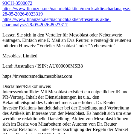
93CH-3500072
https://www.finanzen.net/nachricht/aktien/merck-aktie-chartanalyse-
28-05-2026-8023319
https://www.finanzen.net/nachricht/aktien/fresenius-aktie-
chartanalyse-28-05-2026-8023317
Lassen Sie sich in den Verteiler für Mesoblast oder Nebenwerte
eintragen. Einfach eine E-Mail an Eva Reuter:
e-reuter@dr-reuter.eu
mit dem Hinweis: "Verteiler Mesoblast" oder "Nebenwerte".
Mesoblast Limited
Land: Australien / ISIN: AU000000MSB8
https://investorsmedia.mesoblast.com
Disclaimer/Risikohinweis
Interessenkonflikte: Mit Mesoblast existiert ein entgeltlicher IR und
PR-Vertrag. Inhalt der Dienstleistungen ist u.a., den
Bekanntheitsgrad des Unternehmens zu erhöhen. Dr. Reuter
Investor Relations handelt daher bei der Erstellung und Verbreitung
des Artikels im Interesse von der Mesoblast. Es handelt sich um eine
werbliche redaktionelle Darstellung. Aktien von Mesoblast können
sich im Besitz von Mitarbeitern oder Autoren von Dr. Reuter
Investor Relations - unter Berücksichtigung der Regeln der Market