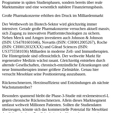
Programme in späten Studienphasen, sondern bereits über reale
Marktumsätze und eine wesentlich stabilere Finanzierungsbasis.
Große Pharmakonzerne erhöhen den Druck im Milliardenmarkt
Der Wettbewerb im Biotech-Sektor wird gleichzeitig immer
intensiver. Gerade große Pharmakonzerne versuchen aktuell massiv,
sich Zugang zu innovativen Plattformtechnologien zu sichern.
Neben Merck und Amgen investieren auch Johnson & Johnson
(ISIN: US4781601046), Novartis (ISIN: CH0012005267), Roche
(ISIN: CH0012032XXX) und Gilead Sciences (ISIN:
US3755581036) Milliarden in moderne Zell- und Immuntherapien.
Die Hintergründe sind offensichtlich. Der weltweite Markt für
regenerative Medizin wächst rasant. Gleichzeitig entstehen durch
alternde Gesellschaften, chronisch-entzündliche Erkrankungen und
neue Immuntherapien immer größere Zielmärkte. Genau hier
versucht Mesoblast seine Positionierung auszubauen.
Rückenschmerzen, Herzinsuffizienz und Entzündungen als nächste
Wachstumstreiber?
Besonders spannend bleibt die Phase-3-Studie mit rexlemestrocel-L
gegen chronische Rückenschmerzen. Allein dieses Marktsegment
umfasst weltweit Millionen Patienten. Sollten die Studiendaten
überzeugen, könnte sich das kommerzielle Potenzial für Mesoblast