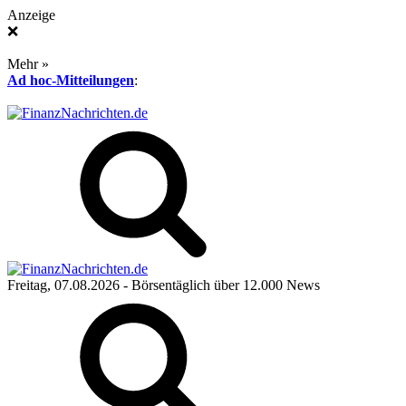
Anzeige
❌
Mehr »
Ad hoc-Mitteilungen
:
Freitag, 07.08.2026
- Börsentäglich über 12.000 News