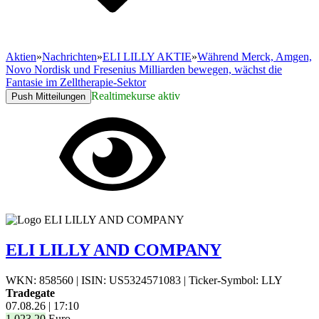
Aktien
»
Nachrichten
»
ELI LILLY AKTIE
»
Während Merck, Amgen,
Novo Nordisk und Fresenius Milliarden bewegen, wächst die
Fantasie im Zelltherapie-Sektor
Realtimekurse aktiv
Push Mitteilungen
ELI LILLY AND COMPANY
WKN: 858560
|
ISIN: US5324571083
|
Ticker-Symbol: LLY
Tradegate
07.08.26
|
17:10
1.023,20
Euro