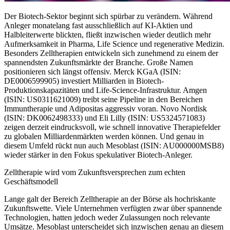
Der
Biotech-Sektor
beginnt sich spürbar zu verändern. Während
Anleger monatelang fast ausschließlich auf KI-Aktien und
Halbleiterwerte blickten, fließt inzwischen wieder deutlich mehr
Aufmerksamkeit in Pharma, Life Science und regenerative Medizin.
Besonders Zelltherapien entwickeln sich zunehmend zu einem der
spannendsten Zukunftsmärkte der Branche. Große Namen
positionieren sich längst offensiv. Merck KGaA (ISIN:
DE0006599905) investiert Milliarden in Biotech-
Produktionskapazitäten und Life-Science-Infrastruktur. Amgen
(ISIN: US0311621009) treibt seine Pipeline in den Bereichen
Immuntherapie und Adipositas aggressiv voran. Novo Nordisk
(ISIN: DK0062498333) und Eli Lilly (ISIN: US5324571083)
zeigen derzeit eindrucksvoll, wie schnell innovative Therapiefelder
zu globalen Milliardenmärkten werden können. Und genau in
diesem Umfeld rückt nun auch Mesoblast (ISIN: AU000000MSB8)
wieder stärker in den Fokus spekulativer Biotech-Anleger.
Zelltherapie wird vom Zukunftsversprechen zum echten
Geschäftsmodell
Lange galt der Bereich Zelltherapie an der Börse als hochriskante
Zukunftswette. Viele Unternehmen verfügten zwar über spannende
Technologien, hatten jedoch weder Zulassungen noch relevante
Umsätze. Mesoblast unterscheidet sich inzwischen genau an diesem