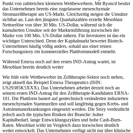
Punkt von zahlreichen kleineren Wettbewerbern. Mit Ryoncil besitzt
das Unternehmen bereits eine zugelassene mesenchymale
Stromazelltherapie am US-Markt. Gleichzeitig steigen die Umsätze
sichtbar an. Laut den jüngsten Quartalszahlen erzielte Mesoblast
Nettoerlöse von über 30 Mio. US-Dollar, während sich die
kumulierten Umsätze seit der Markteinführung inzwischen der
Marke von 100 Mio. US-Dollar nähern. Für Investoren ist das ein
wichtiger Unterschied. Denn der Kapitalmarkt bewertet Biotech-
Unternehmen häufig völlig anders, sobald aus einer reinen
Forschungsstory ein kommerzielles Plattformmodell entsteht.
Während Ernexa noch auf den ersten IND-Antrag wartet, ist
Mesoblast bereits deutlich weiter
Wie früh viele Wettbewerber im Zelltherapie-Sektor noch stehen,
zeigt aktuell das Beispiel Ernexa Therapeutics (ISIN:
US29385K5XXX). Das Unternehmen arbeitet derzeit noch an
seinem ersten IND-Antrag für den Zelltherapie-Kandidaten ERNA-
101. Die Plattform basiert auf gentechnisch veränderten induzierten
mesenchymalen Stammzellen und soll langfristig gegen Krebs- und
Autoimmunerkrankungen eingesetzt werden. Die Story verdeutlicht
jedoch auch die typischen Risiken der Branche: hoher
Kapitalbedarf, lange Entwicklungszyklen und hohe Cash-Burn-
Raten. Mesoblast wirkt im Vergleich dazu inzwischen deutlich
weiter entwickelt. Das Unternehmen verfügt nicht nur über klinische