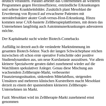
deutlich verändern. Parallel arbeitet das Unternehmen an weiteren
Programmen gegen Herzinsuffizienz, entzündliche Erkrankungen
und seltene Krankheitsbilder. Zusätzlich plant Mesoblast die
Erweiterung von Ryoncil auf erwachsene Patienten mit
steroidrefraktärer akuter Graft-versus-Host-Erkrankung. Hinzu
kommen neue CAR-basierte Zelltherapieplattformen, mit denen das
Unternehmen langfristig auch Autoimmunerkrankungen adressieren
möchte.
Der Kapitalmarkt sucht wieder Biotech-Comebacks
Auffällig ist derzeit auch die veränderte Marktstimmung im
gesamten Biotech-Sektor. Nach der langen Schwächephase reichen
inzwischen oft schon erste operative Fortschritte oder positive
Studiendynamiken aus, um neue Kursfantasie auszulösen. Vor allem
kleinere Spezialwerte geraten dabei zunehmend wieder auf die
Watchlisten spekulativer Anleger. Genau diese Mischung aus
wachsendem Zelltherapie-Markt, verbesserter
Finanzierungssituation, sinkendem Mittelabfluss, steigenden
Umsätzen und mehreren klinischen Kurstreibern macht Mesoblast
derzeit zu einem der spannendsten kleineren Zelltherapie-
Unternehmen im Markt.
Fazit: Mesoblast wird im Zelltherapie-Markt zunehmend ernst
genommen