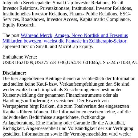
folgenden Servicepalette: Small Cap Investor Relations, Retail
Investor Relations, Privataktionäre, Institutional Investor Relations,
Institutionelles Investor Relations, Finanz- Public Relations, ESG-
Services, Roadshows, Investor Access, Kapitalmarkt-Compliance,
Equity Research.
The post
Während Merck, Amgen, Novo Nordisk und Fresenius
Milliarden bewegen, wächst die Fantasie im Zelltherapie-Sektor
appeared first on
Small- and MicroCap Equity
.
Enthaltene Werte:
US0311621009,US3755581036,US4781601046,US5324571083,
Disclaimer:
Die hier angebotenen Beiträge dienen ausschließlich der Information
und stellen keine Kauf- bzw. Verkaufsempfehlungen dar. Sie sind
weder explizit noch implizit als Zusicherung einer bestimmten
Kursentwicklung der genannten Finanzinstrumente oder als
Handlungsaufforderung zu verstehen. Der Erwerb von
Wertpapieren birgt Risiken, die zum Totalverlust des eingesetzten
Kapitals führen können. Die Informationen ersetzen keine, auf die
individuellen Bedürfnisse ausgerichtete, fachkundige
Anlageberatung. Eine Haftung oder Garantie für die Aktualität,
Richtigkeit, Angemessenheit und Vollständigkeit der zur Verfügung
gestellten Informationen sowie für Vermögensschäden wird weder