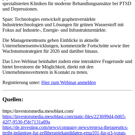
spezialisierten Kliniken für moderne Behandlungsansätze bei PTSD
und Depressionen.
Sparc Technologies entwickelt graphenverstärkte
Industrietechnologien und Lösungen für grünen Wasserstoff mit
Fokus auf Industrie-, Energie- und Infrastrukturmärkte.
Die Managementteams geben Einblicke in aktuelle
Unternehmensentwicklungen, kommerzielle Fortschritte sowie ihre
Wachstumsstrategien für 2026 und darüber hinaus.
Das Live-Webinar beinhaltet zudem eine interaktive Fragerunde und
bietet Investoren die Möglichkeit, direkt mit den
Unternehmensvertretern in Kontakt zu treten.
Registrierung unter:
Hier zum Webinar anmelden
Quellen:
https://investorsmedia.mesoblast.com/
https://investorsmedia.mesoblast.com/static-files/223699d4-0d65-
42f7-9530-f5fe7131a89a
https://de.investing.com/news/company-news/ernexa-therapeutics-
treibt-indantrag-fur-zelltherapiekandidaten-erna101-fur-q3-voran-