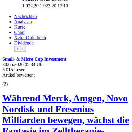
1.022,20
1.023,20
17:10
Nachrichten
Analysen
Kurse
Chart
Xetra-Orderbuch
Dividende
‹
›
Small- & Micro Cap Investment
30.05.2026 05:34 Uhr
5.015 Leser
Artikel bewerten:
(
2
)
Während Merck, Amgen, Novo
Nordisk und Fresenius
Milliarden bewegen, wächst die
Fantasie im Zelltherapie-