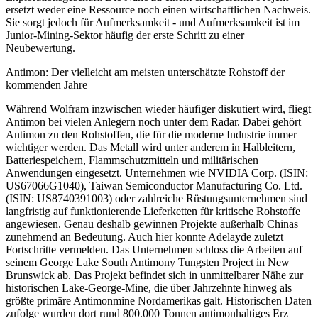
ersetzt weder eine Ressource noch einen wirtschaftlichen Nachweis.
Sie sorgt jedoch für Aufmerksamkeit - und Aufmerksamkeit ist im
Junior-Mining-Sektor häufig der erste Schritt zu einer
Neubewertung.
Antimon: Der vielleicht am meisten unterschätzte Rohstoff der
kommenden Jahre
Während Wolfram inzwischen wieder häufiger diskutiert wird, fliegt
Antimon bei vielen Anlegern noch unter dem Radar. Dabei gehört
Antimon zu den Rohstoffen, die für die moderne Industrie immer
wichtiger werden. Das Metall wird unter anderem in Halbleitern,
Batteriespeichern, Flammschutzmitteln und militärischen
Anwendungen eingesetzt. Unternehmen wie NVIDIA Corp. (ISIN:
US67066G1040), Taiwan Semiconductor Manufacturing Co. Ltd.
(ISIN: US8740391003) oder zahlreiche Rüstungsunternehmen sind
langfristig auf funktionierende Lieferketten für kritische Rohstoffe
angewiesen. Genau deshalb gewinnen Projekte außerhalb Chinas
zunehmend an Bedeutung. Auch hier konnte Adelayde zuletzt
Fortschritte vermelden. Das Unternehmen schloss die Arbeiten auf
seinem George Lake South Antimony Tungsten Project in New
Brunswick ab. Das Projekt befindet sich in unmittelbarer Nähe zur
historischen Lake-George-Mine, die über Jahrzehnte hinweg als
größte primäre Antimonmine Nordamerikas galt. Historischen Daten
zufolge wurden dort rund 800.000 Tonnen antimonhaltiges Erz