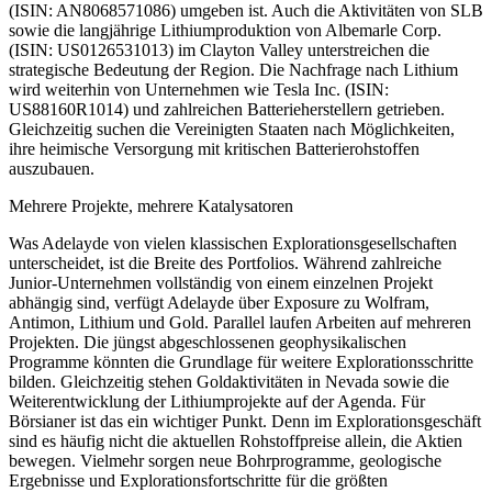
(ISIN: AN8068571086) umgeben ist. Auch die Aktivitäten von SLB
sowie die langjährige Lithiumproduktion von Albemarle Corp.
(ISIN: US0126531013) im Clayton Valley unterstreichen die
strategische Bedeutung der Region. Die Nachfrage nach Lithium
wird weiterhin von Unternehmen wie Tesla Inc. (ISIN:
US88160R1014) und zahlreichen Batterieherstellern getrieben.
Gleichzeitig suchen die Vereinigten Staaten nach Möglichkeiten,
ihre heimische Versorgung mit kritischen Batterierohstoffen
auszubauen.
Mehrere Projekte, mehrere Katalysatoren
Was Adelayde von vielen klassischen Explorationsgesellschaften
unterscheidet, ist die Breite des Portfolios. Während zahlreiche
Junior-Unternehmen vollständig von einem einzelnen Projekt
abhängig sind, verfügt Adelayde über Exposure zu Wolfram,
Antimon, Lithium und Gold. Parallel laufen Arbeiten auf mehreren
Projekten. Die jüngst abgeschlossenen geophysikalischen
Programme könnten die Grundlage für weitere Explorationsschritte
bilden. Gleichzeitig stehen Goldaktivitäten in Nevada sowie die
Weiterentwicklung der Lithiumprojekte auf der Agenda. Für
Börsianer ist das ein wichtiger Punkt. Denn im Explorationsgeschäft
sind es häufig nicht die aktuellen Rohstoffpreise allein, die Aktien
bewegen. Vielmehr sorgen neue Bohrprogramme, geologische
Ergebnisse und Explorationsfortschritte für die größten