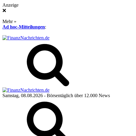
Anzeige
❌
Mehr »
Ad hoc-Mitteilungen
:
Samstag, 08.08.2026
- Börsentäglich über 12.000 News