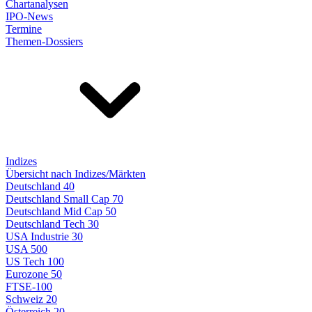
Chartanalysen
IPO-News
Termine
Themen-Dossiers
Indizes
Übersicht nach Indizes/Märkten
Deutschland 40
Deutschland Small Cap 70
Deutschland Mid Cap 50
Deutschland Tech 30
USA Industrie 30
USA 500
US Tech 100
Eurozone 50
FTSE-100
Schweiz 20
Österreich 20