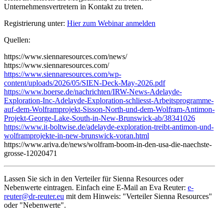
Unternehmensvertretern in Kontakt zu treten.
Registrierung unter:
Hier zum Webinar anmelden
Quellen:
https://www.siennaresources.com/news/
https://www.siennaresources.com/
https://www.siennaresources.com/wp-
content/uploads/2026/05/SIEN-Deck-May-2026.pdf
https://www.boerse.de/nachrichten/IRW-News-Adelayde-
Exploration-Inc-Adelayde-Exploration-schliesst-Arbeitsprogramme-
auf-dem-Wolframprojekt-Sisson-North-und-dem-Wolfram-Antimon-
Projekt-George-Lake-South-in-New-Brunswick-ab/38341026
https://www.it-boltwise.de/adelayde-exploration-treibt-antimon-und-
wolframprojekte-in-new-brunswick-voran.html
https://www.ariva.de/news/wolfram-boom-in-den-usa-die-naechste-
grosse-12020471
Lassen Sie sich in den Verteiler für Sienna Resources oder
Nebenwerte eintragen. Einfach eine E-Mail an Eva Reuter:
e-
reuter@dr-reuter.eu
mit dem Hinweis: "Verteiler Sienna Resources"
oder "Nebenwerte".