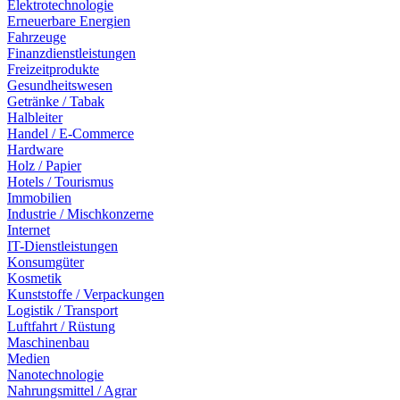
Elektrotechnologie
Erneuerbare Energien
Fahrzeuge
Finanzdienstleistungen
Freizeitprodukte
Gesundheitswesen
Getränke / Tabak
Halbleiter
Handel / E-Commerce
Hardware
Holz / Papier
Hotels / Tourismus
Immobilien
Industrie / Mischkonzerne
Internet
IT-Dienstleistungen
Konsumgüter
Kosmetik
Kunststoffe / Verpackungen
Logistik / Transport
Luftfahrt / Rüstung
Maschinenbau
Medien
Nanotechnologie
Nahrungsmittel / Agrar