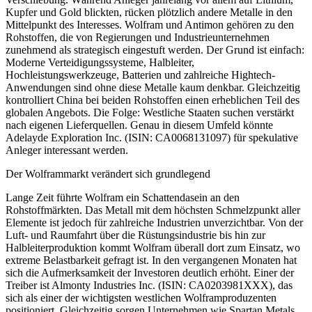
Kupfer und Gold blickten, rücken plötzlich andere Metalle in den
Mittelpunkt des Interesses. Wolfram und Antimon gehören zu den
Rohstoffen, die von Regierungen und Industrieunternehmen
zunehmend als strategisch eingestuft werden. Der Grund ist einfach:
Moderne Verteidigungssysteme, Halbleiter,
Hochleistungswerkzeuge, Batterien und zahlreiche Hightech-
Anwendungen sind ohne diese Metalle kaum denkbar. Gleichzeitig
kontrolliert China bei beiden Rohstoffen einen erheblichen Teil des
globalen Angebots. Die Folge: Westliche Staaten suchen verstärkt
nach eigenen Lieferquellen. Genau in diesem Umfeld könnte
Adelayde Exploration Inc. (ISIN: CA0068131097) für spekulative
Anleger interessant werden.
Der Wolframmarkt verändert sich grundlegend
Lange Zeit führte Wolfram ein Schattendasein an den
Rohstoffmärkten. Das Metall mit dem höchsten Schmelzpunkt aller
Elemente ist jedoch für zahlreiche Industrien unverzichtbar. Von der
Luft- und Raumfahrt über die Rüstungsindustrie bis hin zur
Halbleiterproduktion kommt Wolfram überall dort zum Einsatz, wo
extreme Belastbarkeit gefragt ist. In den vergangenen Monaten hat
sich die Aufmerksamkeit der Investoren deutlich erhöht. Einer der
Treiber ist Almonty Industries Inc. (ISIN: CA0203981XXX), das
sich als einer der wichtigsten westlichen Wolframproduzenten
positioniert. Gleichzeitig sorgen Unternehmen wie Spartan Metals