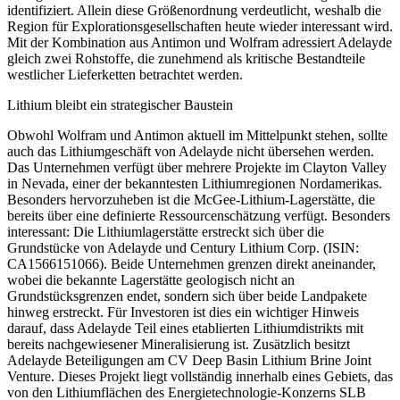
identifiziert. Allein diese Größenordnung verdeutlicht, weshalb die
Region für Explorationsgesellschaften heute wieder interessant wird.
Mit der Kombination aus Antimon und Wolfram adressiert Adelayde
gleich zwei Rohstoffe, die zunehmend als kritische Bestandteile
westlicher Lieferketten betrachtet werden.
Lithium bleibt ein strategischer Baustein
Obwohl Wolfram und Antimon aktuell im Mittelpunkt stehen, sollte
auch das Lithiumgeschäft von Adelayde nicht übersehen werden.
Das Unternehmen verfügt über mehrere Projekte im Clayton Valley
in Nevada, einer der bekanntesten Lithiumregionen Nordamerikas.
Besonders hervorzuheben ist die McGee-Lithium-Lagerstätte, die
bereits über eine definierte Ressourcenschätzung verfügt. Besonders
interessant: Die Lithiumlagerstätte erstreckt sich über die
Grundstücke von Adelayde und Century Lithium Corp. (ISIN:
CA1566151066). Beide Unternehmen grenzen direkt aneinander,
wobei die bekannte Lagerstätte geologisch nicht an
Grundstücksgrenzen endet, sondern sich über beide Landpakete
hinweg erstreckt. Für Investoren ist dies ein wichtiger Hinweis
darauf, dass Adelayde Teil eines etablierten Lithiumdistrikts mit
bereits nachgewiesener Mineralisierung ist. Zusätzlich besitzt
Adelayde Beteiligungen am CV Deep Basin Lithium Brine Joint
Venture. Dieses Projekt liegt vollständig innerhalb eines Gebiets, das
von den Lithiumflächen des Energietechnologie-Konzerns SLB