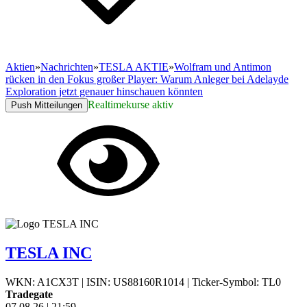
Aktien
»
Nachrichten
»
TESLA AKTIE
»
Wolfram und Antimon
rücken in den Fokus großer Player: Warum Anleger bei Adelayde
Exploration jetzt genauer hinschauen könnten
Realtimekurse aktiv
Push Mitteilungen
TESLA INC
WKN: A1CX3T
|
ISIN: US88160R1014
|
Ticker-Symbol: TL0
Tradegate
07.08.26
|
21:59