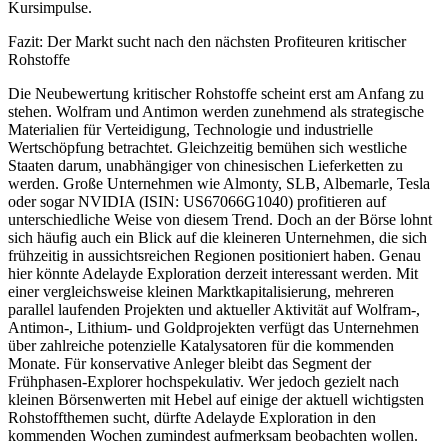
Kursimpulse.
Fazit: Der Markt sucht nach den nächsten Profiteuren kritischer
Rohstoffe
Die Neubewertung kritischer Rohstoffe scheint erst am Anfang zu
stehen. Wolfram und Antimon werden zunehmend als strategische
Materialien für Verteidigung, Technologie und industrielle
Wertschöpfung betrachtet. Gleichzeitig bemühen sich westliche
Staaten darum, unabhängiger von chinesischen Lieferketten zu
werden. Große Unternehmen wie Almonty, SLB, Albemarle, Tesla
oder sogar NVIDIA (ISIN: US67066G1040) profitieren auf
unterschiedliche Weise von diesem Trend. Doch an der Börse lohnt
sich häufig auch ein Blick auf die kleineren Unternehmen, die sich
frühzeitig in aussichtsreichen Regionen positioniert haben. Genau
hier könnte Adelayde Exploration derzeit interessant werden. Mit
einer vergleichsweise kleinen Marktkapitalisierung, mehreren
parallel laufenden Projekten und aktueller Aktivität auf Wolfram-,
Antimon-, Lithium- und Goldprojekten verfügt das Unternehmen
über zahlreiche potenzielle Katalysatoren für die kommenden
Monate. Für konservative Anleger bleibt das Segment der
Frühphasen-Explorer hochspekulativ. Wer jedoch gezielt nach
kleinen Börsenwerten mit Hebel auf einige der aktuell wichtigsten
Rohstoffthemen sucht, dürfte Adelayde Exploration in den
kommenden Wochen zumindest aufmerksam beobachten wollen.