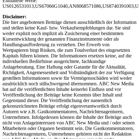
Enthaltene Werte:
US0126531013,US67066G1040,AN8068571086,US8740391003,U
Disclaimer:
Die hier angebotenen Beiträge dienen ausschließlich der Information
und stellen keine Kauf- bzw. Verkaufsempfehlungen dar. Sie sind
weder explizit noch implizit als Zusicherung einer bestimmten
Kursentwicklung der genannten Finanzinstrumente oder als
Handlungsaufforderung zu verstehen. Der Erwerb von
Wertpapieren birgt Risiken, die zum Totalverlust des eingesetzten
Kapitals führen können. Die Informationen ersetzen keine, auf die
individuellen Bedürfnisse ausgerichtete, fachkundige
Anlageberatung. Eine Haftung oder Garantie für die Aktualität,
Richtigkeit, Angemessenheit und Vollständigkeit der zur Verfügung
gestellten Informationen sowie für Vermögensschäden wird weder
ausdrücklich noch stillschweigend übernommen. ABC New Media
hat auf die veröffentlichten Inhalte keinerlei Einfluss und vor
Veröffentlichung der Beiträge keine Kenntnis über Inhalt und
Gegenstand dieser. Die Veröffentlichung der namentlich
gekennzeichneten Beiträge erfolgt eigenverantwortlich durch
Autoren wie z.B. Gastkommentatoren, Nachrichtenagenturen,
Unternehmen. Infolgedessen können die Inhalte der Beiträge auch
nicht von Anlageinteressen von ABC New Media und / oder seinen
Mitarbeitern oder Organen bestimmt sein. Die Gastkommentatoren,
Nachrichtenagenturen, Unternehmen gehören nicht der Redaktion