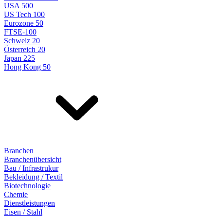
USA 500
US Tech 100
Eurozone 50
FTSE-100
Schweiz 20
Österreich 20
Japan 225
Hong Kong 50
Branchen
Branchenübersicht
Bau / Infrastrukur
Bekleidung / Textil
Biotechnologie
Chemie
Dienstleistungen
Eisen / Stahl