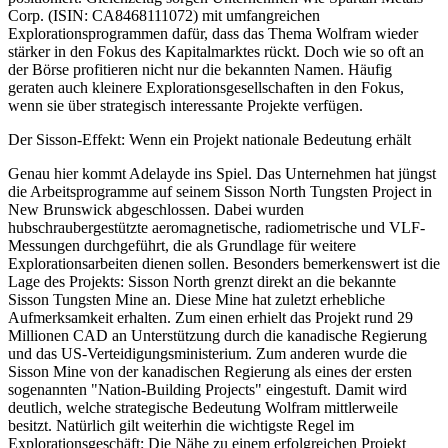
Corp. (ISIN: CA8468111072) mit umfangreichen
Explorationsprogrammen dafür, dass das Thema Wolfram wieder
stärker in den Fokus des Kapitalmarktes rückt. Doch wie so oft an
der Börse profitieren nicht nur die bekannten Namen. Häufig
geraten auch kleinere Explorationsgesellschaften in den Fokus,
wenn sie über strategisch interessante Projekte verfügen.
Der Sisson-Effekt: Wenn ein Projekt nationale Bedeutung erhält
Genau hier kommt Adelayde ins Spiel. Das Unternehmen hat jüngst
die Arbeitsprogramme auf seinem Sisson North Tungsten Project in
New Brunswick abgeschlossen. Dabei wurden
hubschraubergestützte aeromagnetische, radiometrische und VLF-
Messungen durchgeführt, die als Grundlage für weitere
Explorationsarbeiten dienen sollen. Besonders bemerkenswert ist die
Lage des Projekts: Sisson North grenzt direkt an die bekannte
Sisson Tungsten Mine an. Diese Mine hat zuletzt erhebliche
Aufmerksamkeit erhalten. Zum einen erhielt das Projekt rund 29
Millionen CAD an Unterstützung durch die kanadische Regierung
und das US-Verteidigungsministerium. Zum anderen wurde die
Sisson Mine von der kanadischen Regierung als eines der ersten
sogenannten "Nation-Building Projects" eingestuft. Damit wird
deutlich, welche strategische Bedeutung Wolfram mittlerweile
besitzt. Natürlich gilt weiterhin die wichtigste Regel im
Explorationsgeschäft: Die Nähe zu einem erfolgreichen Projekt