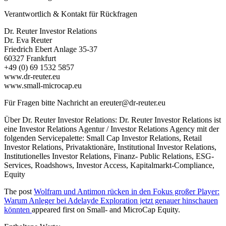
Verantwortlich & Kontakt für Rückfragen
Dr. Reuter Investor Relations
Dr. Eva Reuter
Friedrich Ebert Anlage 35-37
60327 Frankfurt
+49 (0) 69 1532 5857
www.dr-reuter.eu
www.small-microcap.eu
Für Fragen bitte Nachricht an
ereuter@dr-reuter.eu
Über Dr. Reuter Investor Relations: Dr. Reuter Investor Relations ist
eine Investor Relations Agentur / Investor Relations Agency mit der
folgenden Servicepalette: Small Cap Investor Relations, Retail
Investor Relations, Privataktionäre, Institutional Investor Relations,
Institutionelles Investor Relations, Finanz- Public Relations, ESG-
Services, Roadshows, Investor Access, Kapitalmarkt-Compliance,
Equity
The post
Wolfram und Antimon rücken in den Fokus großer Player:
Warum Anleger bei Adelayde Exploration jetzt genauer hinschauen
könnten
appeared first on
Small- and MicroCap Equity
.