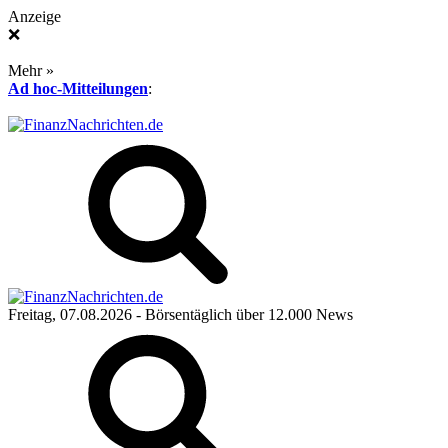
Anzeige
❌
Mehr »
Ad hoc-Mitteilungen
:
Freitag, 07.08.2026
- Börsentäglich über 12.000 News