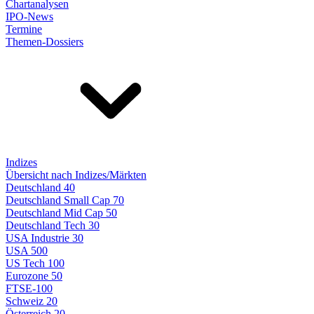
Chartanalysen
IPO-News
Termine
Themen-Dossiers
Indizes
Übersicht nach Indizes/Märkten
Deutschland 40
Deutschland Small Cap 70
Deutschland Mid Cap 50
Deutschland Tech 30
USA Industrie 30
USA 500
US Tech 100
Eurozone 50
FTSE-100
Schweiz 20
Österreich 20