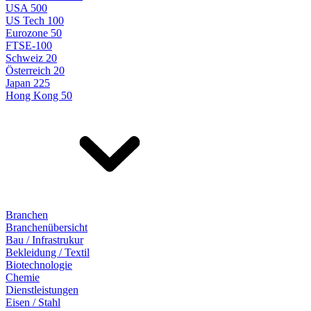
USA 500
US Tech 100
Eurozone 50
FTSE-100
Schweiz 20
Österreich 20
Japan 225
Hong Kong 50
Branchen
Branchenübersicht
Bau / Infrastrukur
Bekleidung / Textil
Biotechnologie
Chemie
Dienstleistungen
Eisen / Stahl