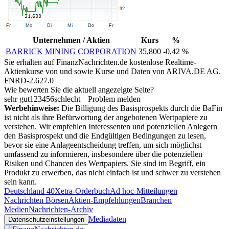
Unternehmen / Aktien
Kurs
%
BARRICK MINING CORPORATION
35,800
-0,42 %
Sie erhalten auf FinanzNachrichten.de kostenlose Realtime-
Aktienkurse von
und
sowie Kurse und Daten von
ARIVA.DE AG
.
FNRD-2.627.0
Wie bewerten Sie die aktuell angezeigte Seite?
sehr gut
1
2
3
4
5
6
schlecht
Problem melden
Werbehinweise:
Die Billigung des Basisprospekts durch die BaFin
ist nicht als ihre Befürwortung der angebotenen Wertpapiere zu
verstehen. Wir empfehlen Interessenten und potenziellen Anlegern
den Basisprospekt und die Endgültigen Bedingungen zu lesen,
bevor sie eine Anlageentscheidung treffen, um sich möglichst
umfassend zu informieren, insbesondere über die potenziellen
Risiken und Chancen des Wertpapiers. Sie sind im Begriff, ein
Produkt zu erwerben, das nicht einfach ist und schwer zu verstehen
sein kann.
Deutschland 40
Xetra-Orderbuch
Ad hoc-Mitteilungen
Nachrichten Börsen
Aktien-Empfehlungen
Branchen
Medien
Nachrichten-Archiv
Mediadaten
Datenschutzeinstellungen