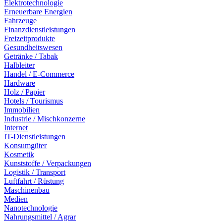
Elektrotechnologie
Erneuerbare Energien
Fahrzeuge
Finanzdienstleistungen
Freizeitprodukte
Gesundheitswesen
Getränke / Tabak
Halbleiter
Handel / E-Commerce
Hardware
Holz / Papier
Hotels / Tourismus
Immobilien
Industrie / Mischkonzerne
Internet
IT-Dienstleistungen
Konsumgüter
Kosmetik
Kunststoffe / Verpackungen
Logistik / Transport
Luftfahrt / Rüstung
Maschinenbau
Medien
Nanotechnologie
Nahrungsmittel / Agrar