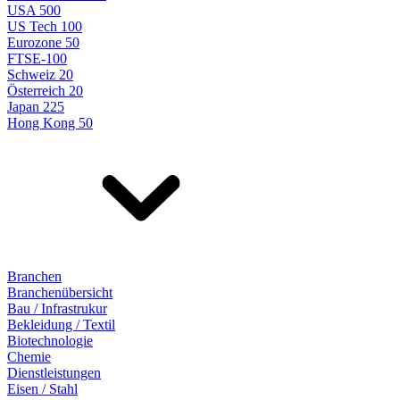
USA 500
US Tech 100
Eurozone 50
FTSE-100
Schweiz 20
Österreich 20
Japan 225
Hong Kong 50
Branchen
Branchenübersicht
Bau / Infrastrukur
Bekleidung / Textil
Biotechnologie
Chemie
Dienstleistungen
Eisen / Stahl