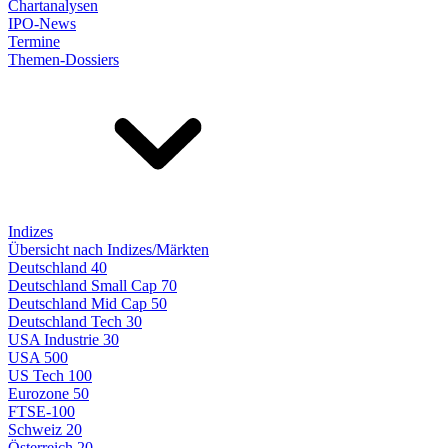
Chartanalysen
IPO-News
Termine
Themen-Dossiers
Indizes
Übersicht nach Indizes/Märkten
Deutschland 40
Deutschland Small Cap 70
Deutschland Mid Cap 50
Deutschland Tech 30
USA Industrie 30
USA 500
US Tech 100
Eurozone 50
FTSE-100
Schweiz 20
Österreich 20