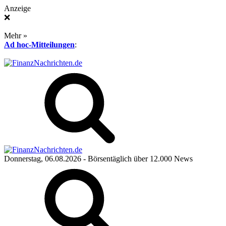
Anzeige
❌
Mehr »
Ad hoc-Mitteilungen
:
Donnerstag, 06.08.2026
- Börsentäglich über 12.000 News