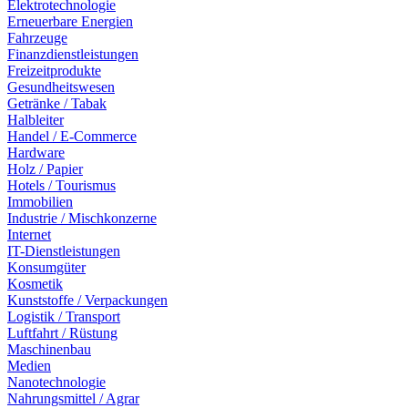
Elektrotechnologie
Erneuerbare Energien
Fahrzeuge
Finanzdienstleistungen
Freizeitprodukte
Gesundheitswesen
Getränke / Tabak
Halbleiter
Handel / E-Commerce
Hardware
Holz / Papier
Hotels / Tourismus
Immobilien
Industrie / Mischkonzerne
Internet
IT-Dienstleistungen
Konsumgüter
Kosmetik
Kunststoffe / Verpackungen
Logistik / Transport
Luftfahrt / Rüstung
Maschinenbau
Medien
Nanotechnologie
Nahrungsmittel / Agrar