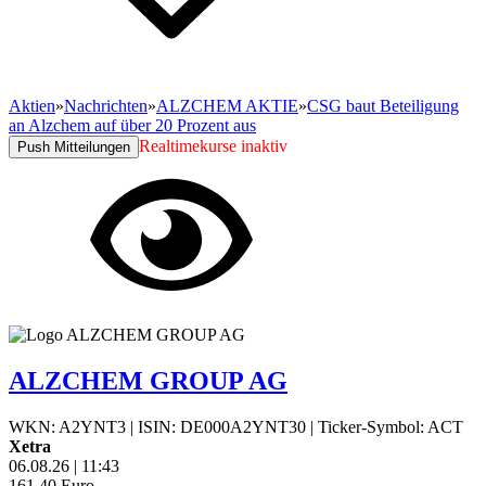
Aktien
»
Nachrichten
»
ALZCHEM AKTIE
»
CSG baut Beteiligung
an Alzchem auf über 20 Prozent aus
Realtimekurse inaktiv
Push Mitteilungen
ALZCHEM GROUP AG
WKN: A2YNT3
|
ISIN: DE000A2YNT30
|
Ticker-Symbol: ACT
Xetra
06.08.26
|
11:43
161,40
Euro