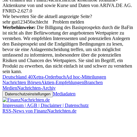
Aktienkurse von
und
sowie Kurse und Daten von
ARIVA.DE AG
.
FNRD-2.627.0
Wie bewerten Sie die aktuell angezeigte Seite?
sehr gut
1
2
3
4
5
6
schlecht
Problem melden
Werbehinweise:
Die Billigung des Basisprospekts durch die BaFin
ist nicht als ihre Befürwortung der angebotenen Wertpapiere zu
verstehen. Wir empfehlen Interessenten und potenziellen Anlegern
den Basisprospekt und die Endgültigen Bedingungen zu lesen,
bevor sie eine Anlageentscheidung treffen, um sich möglichst
umfassend zu informieren, insbesondere über die potenziellen
Risiken und Chancen des Wertpapiers. Sie sind im Begriff, ein
Produkt zu erwerben, das nicht einfach ist und schwer zu verstehen
sein kann.
Deutschland 40
Xetra-Orderbuch
Ad hoc-Mitteilungen
Nachrichten Börsen
Aktien-Empfehlungen
Branchen
Medien
Nachrichten-Archiv
Mediadaten
Datenschutzeinstellungen
Impressum | AGB | Disclaimer | Datenschutz
RSS-News von FinanzNachrichten.de