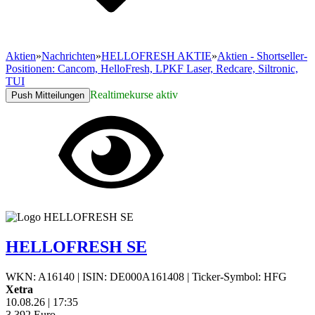
Aktien
»
Nachrichten
»
HELLOFRESH AKTIE
»
Aktien - Shortseller-
Positionen: Cancom, HelloFresh, LPKF Laser, Redcare, Siltronic,
TUI
Realtimekurse aktiv
Push Mitteilungen
HELLOFRESH SE
WKN: A16140
|
ISIN: DE000A161408
|
Ticker-Symbol: HFG
Xetra
10.08.26
|
17:35
3,392
Euro