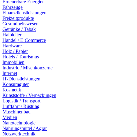
Erneuerbare Energien
Fahrzeuge
Finanzdienstleistungen
Freizeitprodukte
Gesundheitswesen
Getränke / Tabak
Halbleiter
Handel / E-Commerce
Hardware
Holz / Papier
Hotels / Tourismus
Immobilien
Industrie / Mischkonzerne
Internet
IT-Dienstleistungen
Konsumgüter
Kosmetik
Kunststoffe / Verpackungen
Logistik / Transport
Luftfahrt / Rüstung
Maschinenbau
Medien
Nanotechnologie
Nahrungsmittel / Agrar
Netzwerktechnik