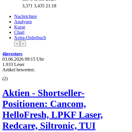
3,371
3,435
21:18
Nachrichten
Analysen
Kurse
Chart
Xetra-Orderbuch
‹
›
4investors
03.06.2026 09:15 Uhr
1.933 Leser
Artikel bewerten:
(
2
)
Aktien - Shortseller-
Positionen: Cancom,
HelloFresh, LPKF Laser,
Redcare, Siltronic, TUI