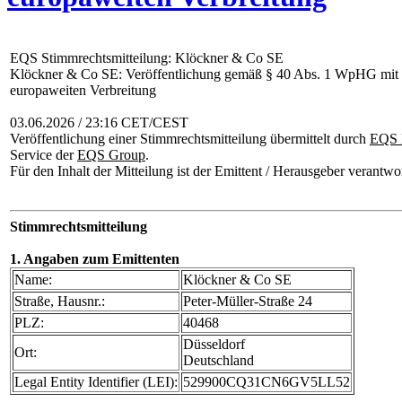
EQS Stimmrechtsmitteilung: Klöckner & Co SE
Klöckner & Co SE: Veröffentlichung gemäß § 40 Abs. 1 WpHG mit 
europaweiten Verbreitung
03.06.2026 / 23:16 CET/CEST
Veröffentlichung einer Stimmrechtsmitteilung übermittelt durch
EQS 
Service der
EQS Group
.
Für den Inhalt der Mitteilung ist der Emittent / Herausgeber verantwor
Stimmrechtsmitteilung
1. Angaben zum Emittenten
Name:
Klöckner & Co SE
Straße, Hausnr.:
Peter-Müller-Straße 24
PLZ:
40468
Düsseldorf
Ort:
Deutschland
Legal Entity Identifier (LEI):
529900CQ31CN6GV5LL52