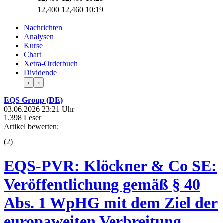
12,400
12,460
10:19
Nachrichten
Analysen
Kurse
Chart
Xetra-Orderbuch
Dividende
‹
›
EQS Group (DE)
03.06.2026 23:21 Uhr
1.398 Leser
Artikel bewerten:
(
2
)
EQS-PVR: Klöckner & Co SE:
Veröffentlichung gemäß § 40
Abs. 1 WpHG mit dem Ziel der
europaweiten Verbreitung