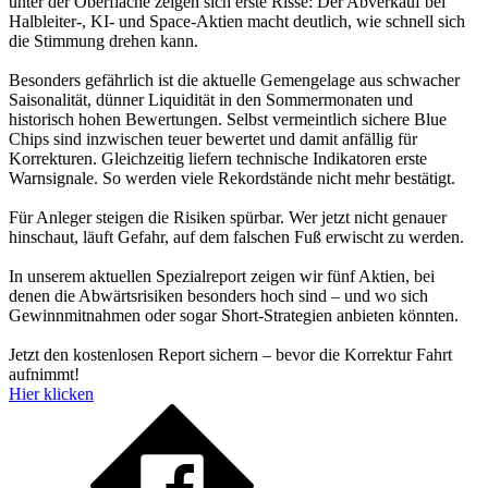
unter der Oberfläche zeigen sich erste Risse: Der Abverkauf bei
Halbleiter-, KI- und Space-Aktien macht deutlich, wie schnell sich
die Stimmung drehen kann.
Besonders gefährlich ist die aktuelle Gemengelage aus schwacher
Saisonalität, dünner Liquidität in den Sommermonaten und
historisch hohen Bewertungen. Selbst vermeintlich sichere Blue
Chips sind inzwischen teuer bewertet und damit anfällig für
Korrekturen. Gleichzeitig liefern technische Indikatoren erste
Warnsignale. So werden viele Rekordstände nicht mehr bestätigt.
Für Anleger steigen die Risiken spürbar. Wer jetzt nicht genauer
hinschaut, läuft Gefahr, auf dem falschen Fuß erwischt zu werden.
In unserem aktuellen Spezialreport zeigen wir fünf Aktien, bei
denen die Abwärtsrisiken besonders hoch sind – und wo sich
Gewinnmitnahmen oder sogar Short-Strategien anbieten könnten.
Jetzt den kostenlosen Report sichern – bevor die Korrektur Fahrt
aufnimmt!
Hier klicken