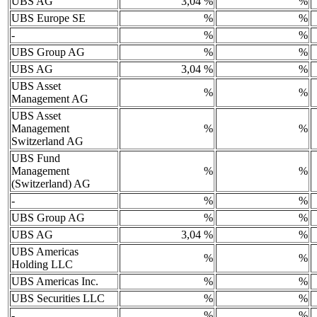
UBS AG
3,04 %
%
UBS Europe SE
%
%
-
%
%
UBS Group AG
%
%
UBS AG
3,04 %
%
UBS Asset
%
%
Management AG
UBS Asset
Management
%
%
Switzerland AG
UBS Fund
Management
%
%
(Switzerland) AG
-
%
%
UBS Group AG
%
%
UBS AG
3,04 %
%
UBS Americas
%
%
Holding LLC
UBS Americas Inc.
%
%
UBS Securities LLC
%
%
-
%
%