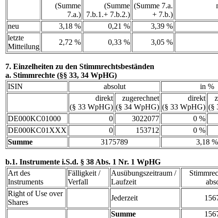
(Summe
(Summe
(Summe 7.a.
7.a.)
7.b.1.+ 7.b.2.)
+ 7.b.)
neu
3,18 %
0,21 %
3,39 %
letzte
2,72 %
0,33 %
3,05 %
Mitteilung
7. Einzelheiten zu den Stimmrechtsbeständen
a. Stimmrechte (§§ 33, 34 WpHG)
ISIN
absolut
in %
direkt
zugerechnet
direkt
z
(§ 33 WpHG)
(§ 34 WpHG)
(§ 33 WpHG)
(§
DE000KC01000
0
3022077
0 %
DE000KC01XXX
0
153712
0 %
Summe
3175789
3,18 %
b.1. Instrumente i.S.d. § 38 Abs. 1 Nr. 1 WpHG
Art des
Fälligkeit /
Ausübungszeitraum /
Stimmrec
Instruments
Verfall
Laufzeit
abs
Right of Use over
Jederzeit
156
Shares
Summe
156