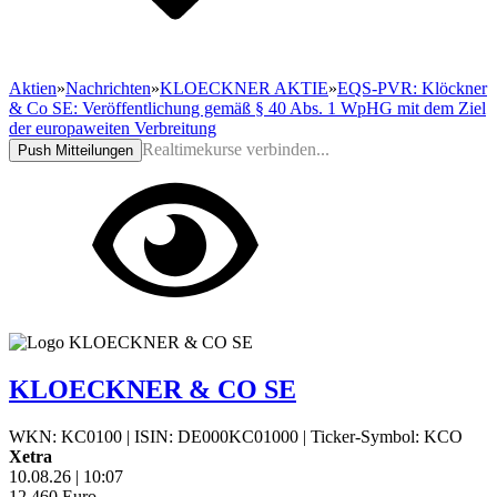
Aktien
»
Nachrichten
»
KLOECKNER AKTIE
»
EQS-PVR: Klöckner
& Co SE: Veröffentlichung gemäß § 40 Abs. 1 WpHG mit dem Ziel
der europaweiten Verbreitung
Realtimekurse verbinden...
Push Mitteilungen
KLOECKNER & CO SE
WKN: KC0100
|
ISIN: DE000KC01000
|
Ticker-Symbol: KCO
Xetra
10.08.26
|
10:07
12,460
Euro