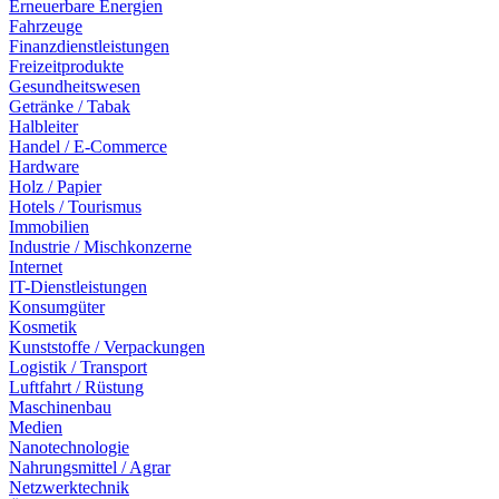
Erneuerbare Energien
Fahrzeuge
Finanzdienstleistungen
Freizeitprodukte
Gesundheitswesen
Getränke / Tabak
Halbleiter
Handel / E-Commerce
Hardware
Holz / Papier
Hotels / Tourismus
Immobilien
Industrie / Mischkonzerne
Internet
IT-Dienstleistungen
Konsumgüter
Kosmetik
Kunststoffe / Verpackungen
Logistik / Transport
Luftfahrt / Rüstung
Maschinenbau
Medien
Nanotechnologie
Nahrungsmittel / Agrar
Netzwerktechnik