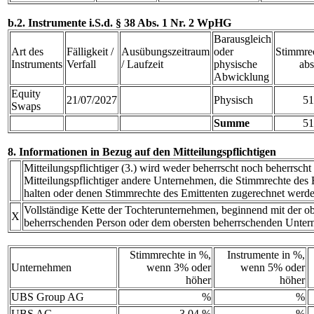
b.2. Instrumente i.S.d. § 38 Abs. 1 Nr. 2 WpHG
Barausgleich
Art des
Fälligkeit /
Ausübungszeitraum
oder
Stimmre
Instruments
Verfall
/ Laufzeit
physische
abs
Abwicklung
Equity
21/07/2027
Physisch
51
Swaps
Summe
51
8. Informationen in Bezug auf den Mitteilungspflichtigen
Mitteilungspflichtiger (3.) wird weder beherrscht noch beherrscht
Mitteilungspflichtiger andere Unternehmen, die Stimmrechte des E
halten oder denen Stimmrechte des Emittenten zugerechnet werde
Vollständige Kette der Tochterunternehmen, beginnend mit der ob
X
beherrschenden Person oder dem obersten beherrschenden Unte
Stimmrechte in %,
Instrumente in %,
Unternehmen
wenn 3% oder
wenn 5% oder
höher
höher
UBS Group AG
%
%
UBS AG
3,04 %
%