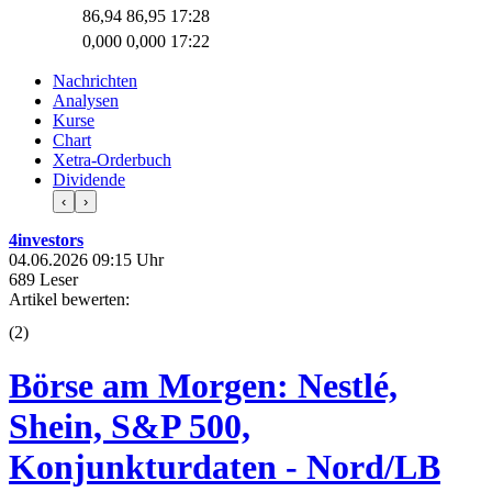
86,94
86,95
17:28
0,000
0,000
17:22
Nachrichten
Analysen
Kurse
Chart
Xetra-Orderbuch
Dividende
‹
›
4investors
04.06.2026 09:15 Uhr
689 Leser
Artikel bewerten:
(
2
)
Börse am Morgen: Nestlé,
Shein, S&P 500,
Konjunkturdaten - Nord/LB