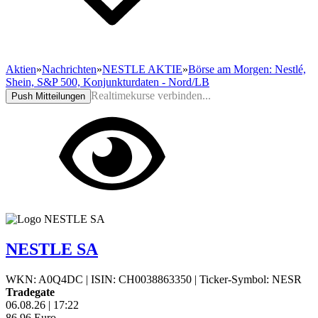
Aktien
»
Nachrichten
»
NESTLE AKTIE
»
Börse am Morgen: Nestlé,
Shein, S&P 500, Konjunkturdaten - Nord/LB
Realtimekurse verbinden...
Push Mitteilungen
NESTLE SA
WKN: A0Q4DC
|
ISIN: CH0038863350
|
Ticker-Symbol: NESR
Tradegate
06.08.26
|
17:22
86,96
Euro