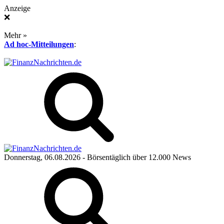
Anzeige
❌
Mehr »
Ad hoc-Mitteilungen
:
Donnerstag, 06.08.2026
- Börsentäglich über 12.000 News