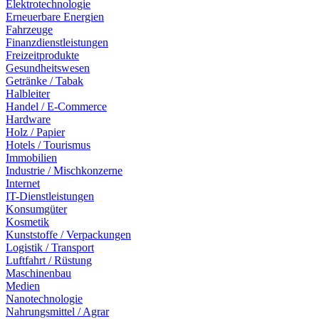
Elektrotechnologie
Erneuerbare Energien
Fahrzeuge
Finanzdienstleistungen
Freizeitprodukte
Gesundheitswesen
Getränke / Tabak
Halbleiter
Handel / E-Commerce
Hardware
Holz / Papier
Hotels / Tourismus
Immobilien
Industrie / Mischkonzerne
Internet
IT-Dienstleistungen
Konsumgüter
Kosmetik
Kunststoffe / Verpackungen
Logistik / Transport
Luftfahrt / Rüstung
Maschinenbau
Medien
Nanotechnologie
Nahrungsmittel / Agrar