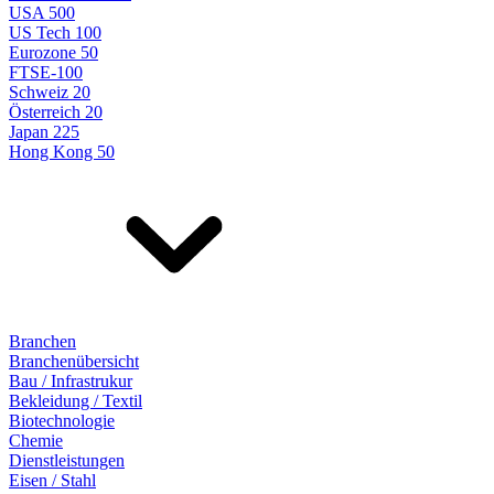
USA 500
US Tech 100
Eurozone 50
FTSE-100
Schweiz 20
Österreich 20
Japan 225
Hong Kong 50
Branchen
Branchenübersicht
Bau / Infrastrukur
Bekleidung / Textil
Biotechnologie
Chemie
Dienstleistungen
Eisen / Stahl