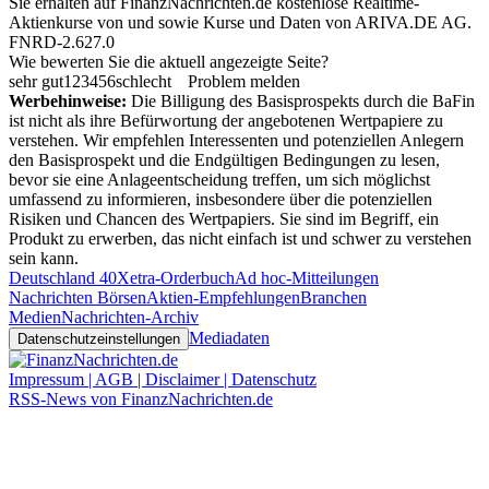
Sie erhalten auf FinanzNachrichten.de kostenlose Realtime-
Aktienkurse von
und
sowie Kurse und Daten von
ARIVA.DE AG
.
FNRD-2.627.0
Wie bewerten Sie die aktuell angezeigte Seite?
sehr gut
1
2
3
4
5
6
schlecht
Problem melden
Werbehinweise:
Die Billigung des Basisprospekts durch die BaFin
ist nicht als ihre Befürwortung der angebotenen Wertpapiere zu
verstehen. Wir empfehlen Interessenten und potenziellen Anlegern
den Basisprospekt und die Endgültigen Bedingungen zu lesen,
bevor sie eine Anlageentscheidung treffen, um sich möglichst
umfassend zu informieren, insbesondere über die potenziellen
Risiken und Chancen des Wertpapiers. Sie sind im Begriff, ein
Produkt zu erwerben, das nicht einfach ist und schwer zu verstehen
sein kann.
Deutschland 40
Xetra-Orderbuch
Ad hoc-Mitteilungen
Nachrichten Börsen
Aktien-Empfehlungen
Branchen
Medien
Nachrichten-Archiv
Mediadaten
Datenschutzeinstellungen
Impressum | AGB | Disclaimer | Datenschutz
RSS-News von FinanzNachrichten.de