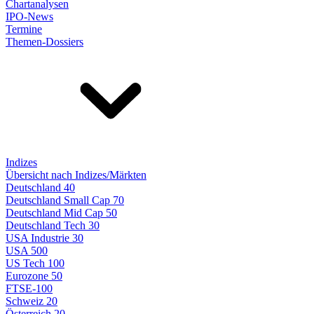
Chartanalysen
IPO-News
Termine
Themen-Dossiers
Indizes
Übersicht nach Indizes/Märkten
Deutschland 40
Deutschland Small Cap 70
Deutschland Mid Cap 50
Deutschland Tech 30
USA Industrie 30
USA 500
US Tech 100
Eurozone 50
FTSE-100
Schweiz 20
Österreich 20