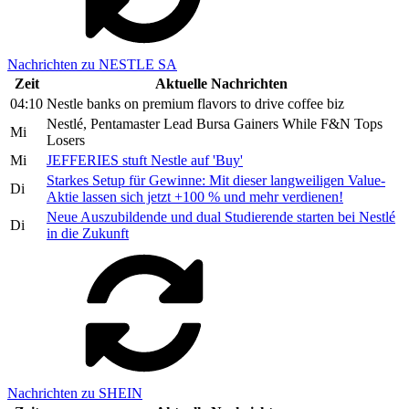
Nachrichten zu NESTLE SA
Zeit
Aktuelle Nachrichten
04:10
Nestle banks on premium flavors to drive coffee biz
Nestlé, Pentamaster Lead Bursa Gainers While F&N Tops
Mi
Losers
Mi
JEFFERIES stuft Nestle auf 'Buy'
Starkes Setup für Gewinne: Mit dieser langweiligen Value-
Di
Aktie lassen sich jetzt +100 % und mehr verdienen!
Neue Auszubildende und dual Studierende starten bei Nestlé
Di
in die Zukunft
Nachrichten zu SHEIN