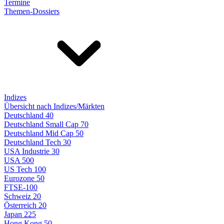
Termine
Themen-Dossiers
Indizes
Übersicht nach Indizes/Märkten
Deutschland 40
Deutschland Small Cap 70
Deutschland Mid Cap 50
Deutschland Tech 30
USA Industrie 30
USA 500
US Tech 100
Eurozone 50
FTSE-100
Schweiz 20
Österreich 20
Japan 225
Hong Kong 50