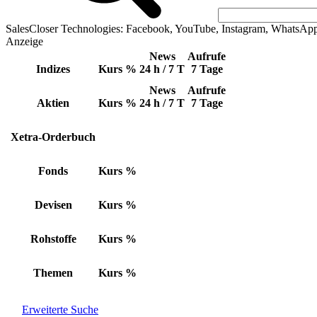
SalesCloser Technologies: Facebook, YouTube, Instagram, WhatsAp
Anzeige
News
Aufrufe
Indizes
Kurs
%
24 h / 7 T
7 Tage
News
Aufrufe
Aktien
Kurs
%
24 h / 7 T
7 Tage
Xetra-Orderbuch
Fonds
Kurs
%
Devisen
Kurs
%
Rohstoffe
Kurs
%
Themen
Kurs
%
Erweiterte Suche