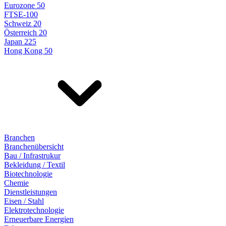
Eurozone 50
FTSE-100
Schweiz 20
Österreich 20
Japan 225
Hong Kong 50
Branchen
Branchenübersicht
Bau / Infrastrukur
Bekleidung / Textil
Biotechnologie
Chemie
Dienstleistungen
Eisen / Stahl
Elektrotechnologie
Erneuerbare Energien