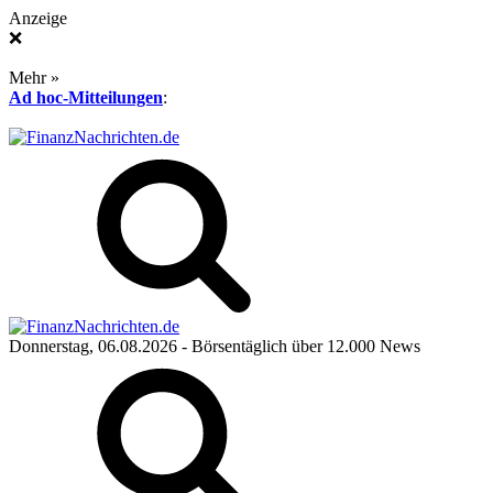
Anzeige
❌
Mehr »
Ad hoc-Mitteilungen
:
Donnerstag, 06.08.2026
- Börsentäglich über 12.000 News