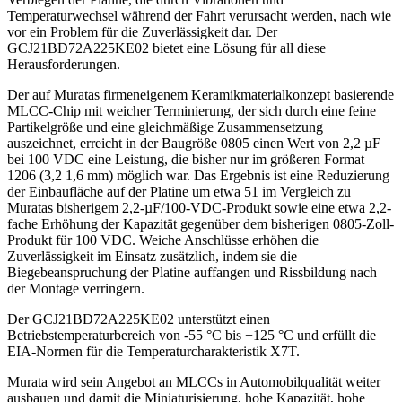
Temperaturwechsel während der Fahrt verursacht werden, nach wie
vor ein Problem für die Zuverlässigkeit dar. Der
GCJ21BD72A225KE02 bietet eine Lösung für all diese
Herausforderungen.
Der auf Muratas firmeneigenem Keramikmaterialkonzept basierende
MLCC-Chip mit weicher Terminierung, der sich durch eine feine
Partikelgröße und eine gleichmäßige Zusammensetzung
auszeichnet, erreicht in der Baugröße 0805 einen Wert von 2,2 µF
bei 100 VDC eine Leistung, die bisher nur im größeren Format
1206 (3,2 1,6 mm) möglich war. Das Ergebnis ist eine Reduzierung
der Einbaufläche auf der Platine um etwa 51 im Vergleich zu
Muratas bisherigem 2,2-µF/100-VDC-Produkt sowie eine etwa 2,2-
fache Erhöhung der Kapazität gegenüber dem bisherigen 0805-Zoll-
Produkt für 100 VDC. Weiche Anschlüsse erhöhen die
Zuverlässigkeit im Einsatz zusätzlich, indem sie die
Biegebeanspruchung der Platine auffangen und Rissbildung nach
der Montage verringern.
Der GCJ21BD72A225KE02 unterstützt einen
Betriebstemperaturbereich von -55 °C bis +125 °C und erfüllt die
EIA-Normen für die Temperaturcharakteristik X7T.
Murata wird sein Angebot an MLCCs in Automobilqualität weiter
ausbauen und damit die Miniaturisierung, hohe Kapazität, hohe