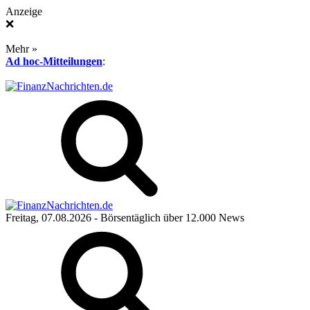
Anzeige
❌
Mehr »
Ad hoc-Mitteilungen
:
Freitag, 07.08.2026
- Börsentäglich über 12.000 News