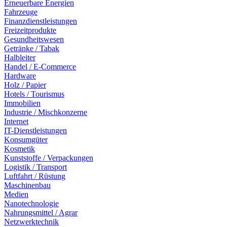
Erneuerbare Energien
Fahrzeuge
Finanzdienstleistungen
Freizeitprodukte
Gesundheitswesen
Getränke / Tabak
Halbleiter
Handel / E-Commerce
Hardware
Holz / Papier
Hotels / Tourismus
Immobilien
Industrie / Mischkonzerne
Internet
IT-Dienstleistungen
Konsumgüter
Kosmetik
Kunststoffe / Verpackungen
Logistik / Transport
Luftfahrt / Rüstung
Maschinenbau
Medien
Nanotechnologie
Nahrungsmittel / Agrar
Netzwerktechnik