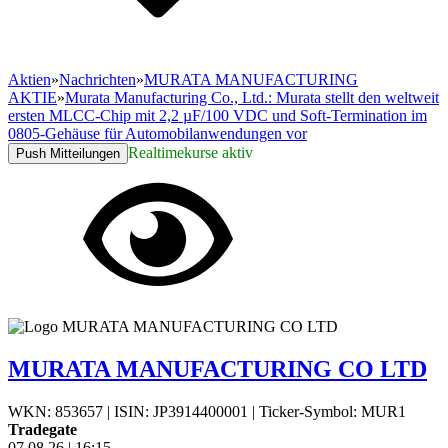
Aktien
»
Nachrichten
»
MURATA MANUFACTURING
AKTIE
»
Murata Manufacturing Co., Ltd.: Murata stellt den weltweit
ersten MLCC-Chip mit 2,2 µF/100 VDC und Soft-Termination im
0805-Gehäuse für Automobilanwendungen vor
Realtimekurse aktiv
Push Mitteilungen
MURATA MANUFACTURING CO LTD
WKN: 853657
|
ISIN: JP3914400001
|
Ticker-Symbol: MUR1
Tradegate
07.08.26
|
16:15