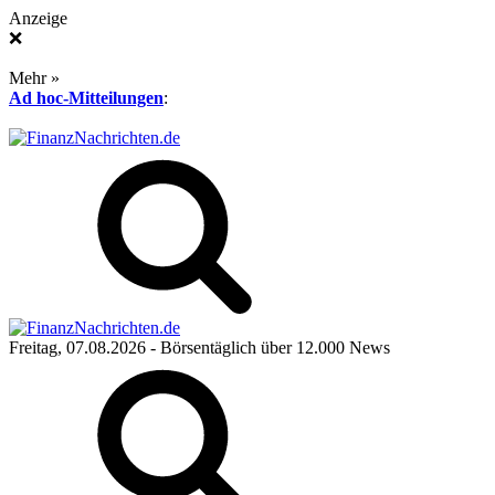
Anzeige
❌
Mehr »
Ad hoc-Mitteilungen
:
Freitag, 07.08.2026
- Börsentäglich über 12.000 News