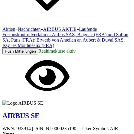
Aktien
»
Nachrichten
»
AIRBUS AKTIE
»
Laufende
Fusionskontrollverfahren: Airbus SAS, Blagnac (FRA) und Safran
SA, Paris (FRA); Erwerb von Anteilen an Aubert & Duval SAS,
Issy-les Moulineaux (FRA)
Realtimekurse aktiv
Push Mitteilungen
AIRBUS SE
WKN: 938914
|
ISIN: NL0000235190
|
Ticker-Symbol: AIR
Xetra