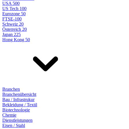
USA 500
US Tech 100
Eurozone 50
FTSE-100
Schweiz 20
Österreich 20
Japan 225
Hong Kong 50
Branchen
Branchenübersicht
Bau / Infrastrukur
Bekleidung / Textil
Biotechnologie
Chemie
Dienstleistungen
Eisen / Stahl