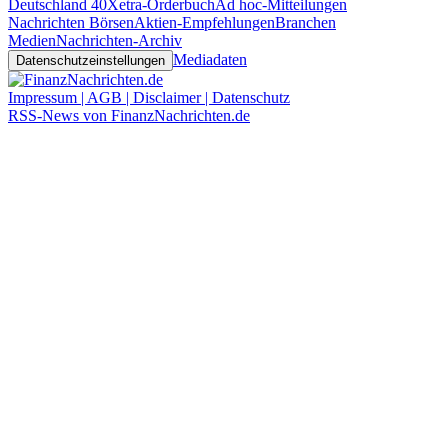
Deutschland 40
Xetra-Orderbuch
Ad hoc-Mitteilungen
Nachrichten Börsen
Aktien-Empfehlungen
Branchen
Medien
Nachrichten-Archiv
Mediadaten
Datenschutzeinstellungen
Impressum | AGB | Disclaimer | Datenschutz
RSS-News von FinanzNachrichten.de