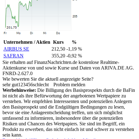
Unternehmen / Aktien
Kurs
%
AIRBUS SE
212,50
-1,19 %
SAFRAN
355,20
-0,92 %
Sie erhalten auf FinanzNachrichten.de kostenlose Realtime-
Aktienkurse von
und
sowie Kurse und Daten von
ARIVA.DE AG
.
FNRD-2.627.0
Wie bewerten Sie die aktuell angezeigte Seite?
sehr gut
1
2
3
4
5
6
schlecht
Problem melden
Werbehinweise:
Die Billigung des Basisprospekts durch die BaFin
ist nicht als ihre Befürwortung der angebotenen Wertpapiere zu
verstehen. Wir empfehlen Interessenten und potenziellen Anlegern
den Basisprospekt und die Endgültigen Bedingungen zu lesen,
bevor sie eine Anlageentscheidung treffen, um sich möglichst
umfassend zu informieren, insbesondere über die potenziellen
Risiken und Chancen des Wertpapiers. Sie sind im Begriff, ein
Produkt zu erwerben, das nicht einfach ist und schwer zu verstehen
sein kann.