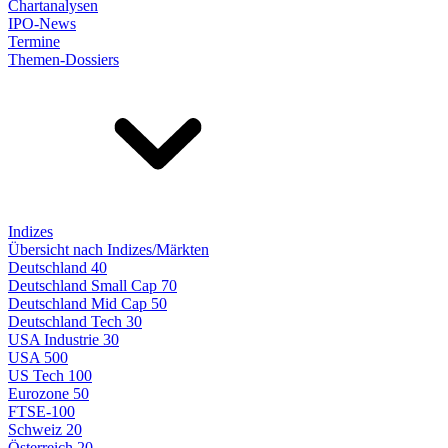
Chartanalysen
IPO-News
Termine
Themen-Dossiers
Indizes
Übersicht nach Indizes/Märkten
Deutschland 40
Deutschland Small Cap 70
Deutschland Mid Cap 50
Deutschland Tech 30
USA Industrie 30
USA 500
US Tech 100
Eurozone 50
FTSE-100
Schweiz 20
Österreich 20