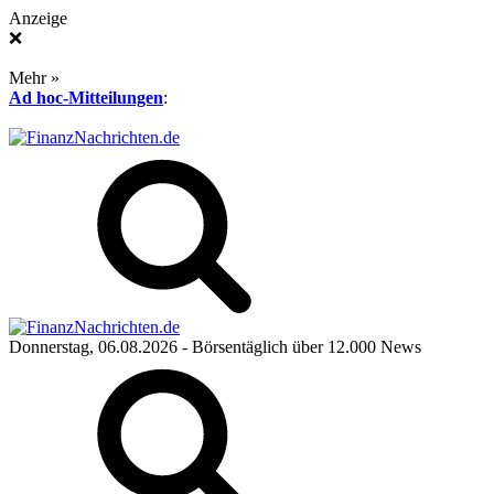
Anzeige
❌
Mehr »
Ad hoc-Mitteilungen
:
Donnerstag, 06.08.2026
- Börsentäglich über 12.000 News