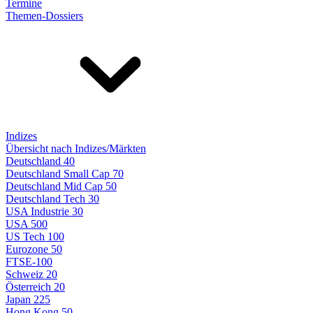
Termine
Themen-Dossiers
Indizes
Übersicht nach Indizes/Märkten
Deutschland 40
Deutschland Small Cap 70
Deutschland Mid Cap 50
Deutschland Tech 30
USA Industrie 30
USA 500
US Tech 100
Eurozone 50
FTSE-100
Schweiz 20
Österreich 20
Japan 225
Hong Kong 50