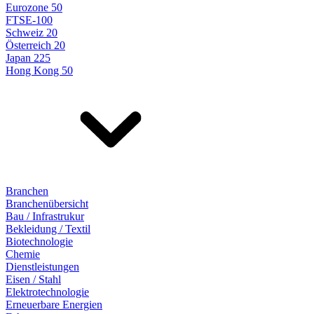
Eurozone 50
FTSE-100
Schweiz 20
Österreich 20
Japan 225
Hong Kong 50
Branchen
Branchenübersicht
Bau / Infrastrukur
Bekleidung / Textil
Biotechnologie
Chemie
Dienstleistungen
Eisen / Stahl
Elektrotechnologie
Erneuerbare Energien