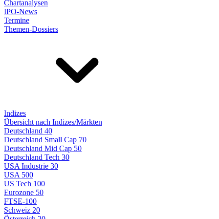
Chartanalysen
IPO-News
Termine
Themen-Dossiers
Indizes
Übersicht nach Indizes/Märkten
Deutschland 40
Deutschland Small Cap 70
Deutschland Mid Cap 50
Deutschland Tech 30
USA Industrie 30
USA 500
US Tech 100
Eurozone 50
FTSE-100
Schweiz 20
Österreich 20