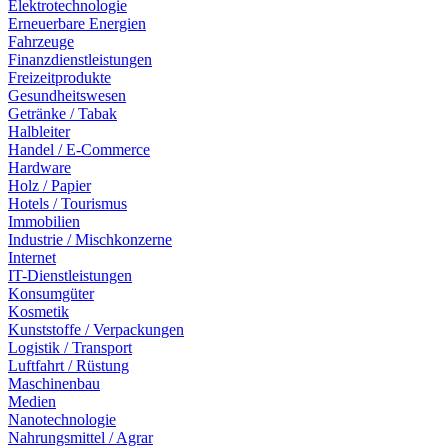
Elektrotechnologie
Erneuerbare Energien
Fahrzeuge
Finanzdienstleistungen
Freizeitprodukte
Gesundheitswesen
Getränke / Tabak
Halbleiter
Handel / E-Commerce
Hardware
Holz / Papier
Hotels / Tourismus
Immobilien
Industrie / Mischkonzerne
Internet
IT-Dienstleistungen
Konsumgüter
Kosmetik
Kunststoffe / Verpackungen
Logistik / Transport
Luftfahrt / Rüstung
Maschinenbau
Medien
Nanotechnologie
Nahrungsmittel / Agrar