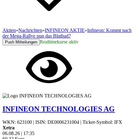
Aktien
»
Nachrichten
»
INFINEON AKTIE
»
Infineon: Kommt nach
der Mega-Rallye nun das Blutbad?
Realtimekurse aktiv
Push Mitteilungen
INFINEON TECHNOLOGIES AG
WKN: 623100
|
ISIN: DE0006231004
|
Ticker-Symbol: IFX
Xetra
06.08.26
|
17:35
60,32
Euro