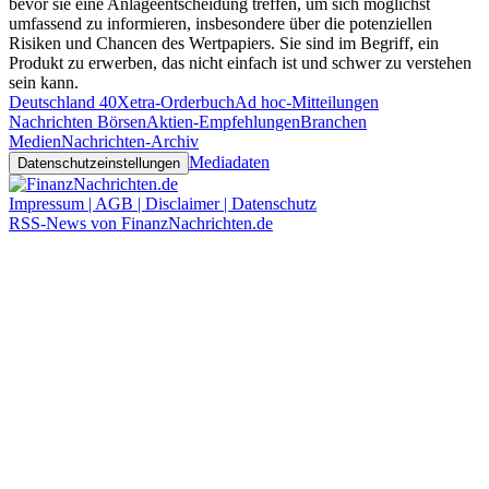
bevor sie eine Anlageentscheidung treffen, um sich möglichst
umfassend zu informieren, insbesondere über die potenziellen
Risiken und Chancen des Wertpapiers. Sie sind im Begriff, ein
Produkt zu erwerben, das nicht einfach ist und schwer zu verstehen
sein kann.
Deutschland 40
Xetra-Orderbuch
Ad hoc-Mitteilungen
Nachrichten Börsen
Aktien-Empfehlungen
Branchen
Medien
Nachrichten-Archiv
Mediadaten
Datenschutzeinstellungen
Impressum | AGB | Disclaimer | Datenschutz
RSS-News von FinanzNachrichten.de