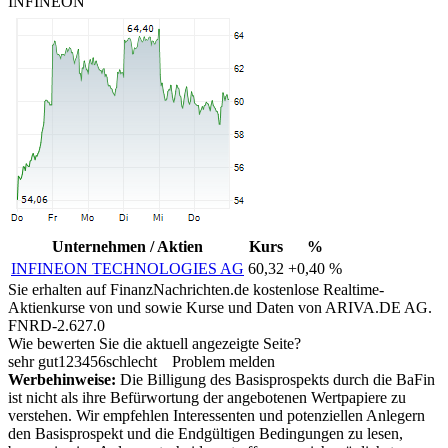
INFINEON
Unternehmen / Aktien
Kurs
%
INFINEON TECHNOLOGIES AG
60,32
+0,40 %
Sie erhalten auf FinanzNachrichten.de kostenlose Realtime-
Aktienkurse von
und
sowie Kurse und Daten von
ARIVA.DE AG
.
FNRD-2.627.0
Wie bewerten Sie die aktuell angezeigte Seite?
sehr gut
1
2
3
4
5
6
schlecht
Problem melden
Werbehinweise:
Die Billigung des Basisprospekts durch die BaFin
ist nicht als ihre Befürwortung der angebotenen Wertpapiere zu
verstehen. Wir empfehlen Interessenten und potenziellen Anlegern
den Basisprospekt und die Endgültigen Bedingungen zu lesen,