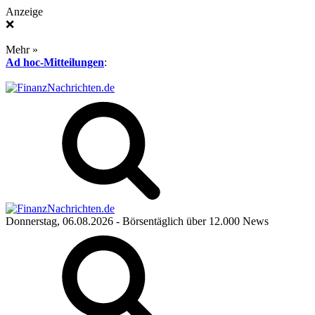
Anzeige
❌
Mehr »
Ad hoc-Mitteilungen
:
Donnerstag, 06.08.2026
- Börsentäglich über 12.000 News