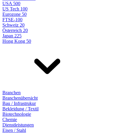
USA 500
US Tech 100
Eurozone 50
FTSE-100
Schweiz 20
Österreich 20
Japan 225
Hong Kong 50
Branchen
Branchenübersicht
Bau / Infrastrukur
Bekleidung / Textil
Biotechnologie
Chemie
Dienstleistungen
Eisen / Stahl