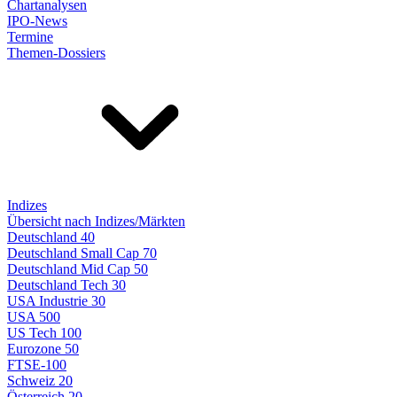
Chartanalysen
IPO-News
Termine
Themen-Dossiers
Indizes
Übersicht nach Indizes/Märkten
Deutschland 40
Deutschland Small Cap 70
Deutschland Mid Cap 50
Deutschland Tech 30
USA Industrie 30
USA 500
US Tech 100
Eurozone 50
FTSE-100
Schweiz 20
Österreich 20