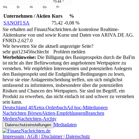
Unternehmen / Aktien
Kurs
%
SANOFI SA
75,42
-0,08 %
Sie erhalten auf FinanzNachrichten.de kostenlose Realtime-
Aktienkurse von
und
sowie Kurse und Daten von
ARIVA.DE AG
.
FNRD-2.627.0
Wie bewerten Sie die aktuell angezeigte Seite?
sehr gut
1
2
3
4
5
6
schlecht
Problem melden
Werbehinweise:
Die Billigung des Basisprospekts durch die BaFin
ist nicht als ihre Befürwortung der angebotenen Wertpapiere zu
verstehen. Wir empfehlen Interessenten und potenziellen Anlegern
den Basisprospekt und die Endgültigen Bedingungen zu lesen,
bevor sie eine Anlageentscheidung treffen, um sich möglichst
umfassend zu informieren, insbesondere über die potenziellen
Risiken und Chancen des Wertpapiers. Sie sind im Begriff, ein
Produkt zu erwerben, das nicht einfach ist und schwer zu verstehen
sein kann.
Deutschland 40
Xetra-Orderbuch
Ad hoc-Mitteilungen
Nachrichten Börsen
Aktien-Empfehlungen
Branchen
Medien
Nachrichten-Archiv
Mediadaten
Datenschutzeinstellungen
Impressum | AGB | Disclaimer | Datenschutz