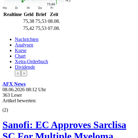
Realtime
Geld
Brief
Zeit
75,38
75,53
08.08.
75,42
75,53
07.08.
Nachrichten
Analysen
Kurse
Chart
Xetra-Orderbuch
Dividende
‹
›
AFX News
08.06.2026 08:12 Uhr
363 Leser
Artikel bewerten:
(
2
)
Sanofi: EC Approves Sarclisa
SC For Multiple Myeloma,