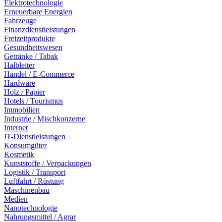
Elektrotechnologie
Erneuerbare Energien
Fahrzeuge
Finanzdienstleistungen
Freizeitprodukte
Gesundheitswesen
Getränke / Tabak
Halbleiter
Handel / E-Commerce
Hardware
Holz / Papier
Hotels / Tourismus
Immobilien
Industrie / Mischkonzerne
Internet
IT-Dienstleistungen
Konsumgüter
Kosmetik
Kunststoffe / Verpackungen
Logistik / Transport
Luftfahrt / Rüstung
Maschinenbau
Medien
Nanotechnologie
Nahrungsmittel / Agrar