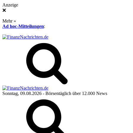
Anzeige
❌
Mehr »
Ad hoc-Mitteilungen
:
Sonntag, 09.08.2026
- Börsentäglich über 12.000 News