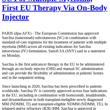
First EU Therapy Via On-Body
Injector
PARIS (dpa-AFX) - The European Commission has approved
Sarclisa (isatuximab) subcutaneous (SC) in combination with
standard-of-care regimens for the treatment of patients with multiple
myeloma (MM) across all existing indications for Sarclisa
intravenous (IV) formulation, Sanofi SA (SNY) said in a statement
on Monday.
Sarclisa is the first anticancer therapy in the EU to be administered
through an on-body injector (OBI) and manual SC administration
and can provide the flexibility of administration at patients' homes
and in the outpatient setting.
Since launching in 2020, Sarclisa has been prescribed to patients
worldwide. Sarclisa IV is currently approved across four indications
in the EU, including in combination with bortezomib, lenalidomide,
and dexamethasone in both transplant-ineligible newly diagnosed
MM (NDMM, TI) and transplant-eligible NDMM (NDMM, TE). In
relapsed and/or refractory (R/R) MM, Sarclisa is approved in