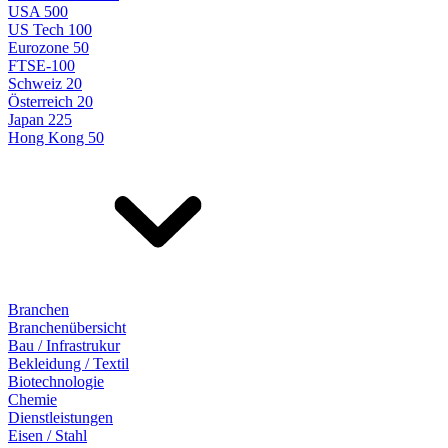
USA 500
US Tech 100
Eurozone 50
FTSE-100
Schweiz 20
Österreich 20
Japan 225
Hong Kong 50
Branchen
Branchenübersicht
Bau / Infrastrukur
Bekleidung / Textil
Biotechnologie
Chemie
Dienstleistungen
Eisen / Stahl