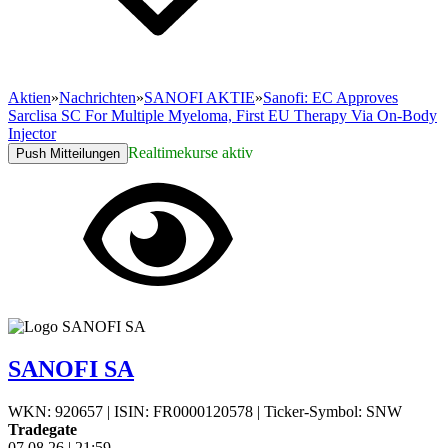
Aktien
»
Nachrichten
»
SANOFI AKTIE
»
Sanofi: EC Approves
Sarclisa SC For Multiple Myeloma, First EU Therapy Via On-Body
Injector
Realtimekurse aktiv
Push Mitteilungen
SANOFI SA
WKN: 920657
|
ISIN: FR0000120578
|
Ticker-Symbol: SNW
Tradegate
07.08.26
|
21:59