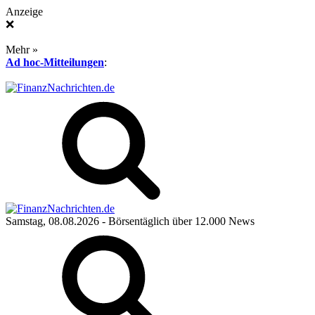
Anzeige
❌
Mehr »
Ad hoc-Mitteilungen
:
Samstag, 08.08.2026
- Börsentäglich über 12.000 News