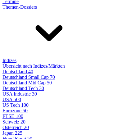
Termine
Themen-Dossiers
Indizes
Übersicht nach Indizes/Märkten
Deutschland 40
Deutschland Small Cap 70
Deutschland Mid Cap 50
Deutschland Tech 30
USA Industrie 30
USA 500
US Tech 100
Eurozone 50
FTSE-100
Schweiz 20
Österreich 20
Japan 225
Hong Kong 50