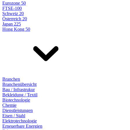
Eurozone 50
FTSE-100
Schweiz 20
Österreich 20
Japan 225
Hong Kong 50
Branchen
Branchenübersicht
Bau / Infrastrukur
Bekleidung / Textil
Biotechnologie
Chemie
Dienstleistungen
Eisen / Stahl
Elektrotechnologie
Erneuerbare Energien