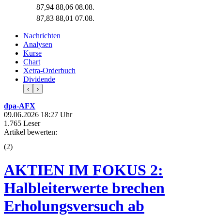
87,94
88,06
08.08.
87,83
88,01
07.08.
Nachrichten
Analysen
Kurse
Chart
Xetra-Orderbuch
Dividende
‹
›
dpa-AFX
09.06.2026 18:27 Uhr
1.765 Leser
Artikel bewerten:
(
2
)
AKTIEN IM FOKUS 2:
Halbleiterwerte brechen
Erholungsversuch ab