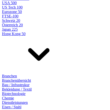
USA 500
US Tech 100
Eurozone 50
FTSE-100
Schweiz 20
Österreich 20
Japan 225
Hong Kong 50
Branchen
Branchenübersicht
Bau / Infrastrukur
Bekleidung / Textil
Biotechnologie
Chemie
Dienstleistungen
Eisen / Stahl