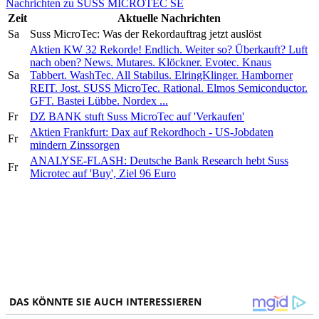
Nachrichten zu SUSS MICROTEC SE
Zeit
Aktuelle Nachrichten
Sa
Suss MicroTec: Was der Rekordauftrag jetzt auslöst
Aktien KW 32 Rekorde! Endlich. Weiter so? Überkauft? Luft
nach oben? News. Mutares. Klöckner. Evotec. Knaus
Sa
Tabbert. WashTec. All Stabilus. ElringKlinger. Hamborner
REIT. Jost. SUSS MicroTec. Rational. Elmos Semiconductor.
GFT. Bastei Lübbe. Nordex ...
Fr
DZ BANK stuft Suss MicroTec auf 'Verkaufen'
Aktien Frankfurt: Dax auf Rekordhoch - US-Jobdaten
Fr
mindern Zinssorgen
ANALYSE-FLASH: Deutsche Bank Research hebt Suss
Fr
Microtec auf 'Buy', Ziel 96 Euro