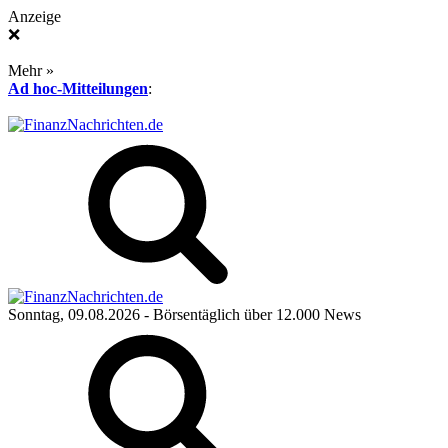
Anzeige
❌
Mehr »
Ad hoc-Mitteilungen
:
Sonntag, 09.08.2026
- Börsentäglich über 12.000 News