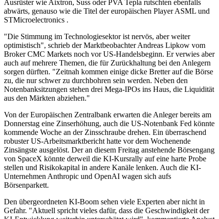
Ausrüster wie Aixtron, Suss oder PVA Tepla rutschten ebenfalls
abwärts, genauso wie die Titel der europäischen Player ASML und
STMicroelectronics .
"Die Stimmung im Technologiesektor ist nervös, aber weiter
optimistisch", schrieb der Marktbeobachter Andreas Lipkow vom
Broker CMC Markets noch vor US-Handelsbeginn. Er verwies aber
auch auf mehrere Themen, die für Zurückhaltung bei den Anlegern
sorgen dürften. "Zeitnah kommen einige dicke Bretter auf die Börse
zu, die nur schwer zu durchbohren sein werden. Neben den
Notenbanksitzungen stehen drei Mega-IPOs ins Haus, die Liquidität
aus den Märkten abziehen."
Von der Europäischen Zentralbank erwarten die Anleger bereits am
Donnerstag eine Zinserhöhung, auch die US-Notenbank Fed könnte
kommende Woche an der Zinsschraube drehen. Ein überraschend
robuster US-Arbeitsmarktbericht hatte vor dem Wochenende
Zinsängste ausgelöst. Der an diesem Freitag anstehende Börsengang
von SpaceX könnte derweil die KI-Kursrally auf eine harte Probe
stellen und Risikokapital in andere Kanäle lenken. Auch die KI-
Unternehmen Anthropic und OpenAI wagen sich aufs
Börsenparkett.
Den übergeordneten KI-Boom sehen viele Experten aber nicht in
Gefahr. "Aktuell spricht vieles dafür, dass die Geschwindigkeit der