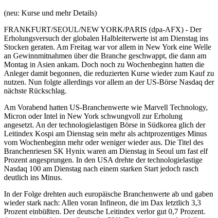
(neu: Kurse und mehr Details)
FRANKFURT/SEOUL/NEW YORK/PARIS (dpa-AFX) - Der
Erholungsversuch der globalen Halbleiterwerte ist am Dienstag ins
Stocken geraten. Am Freitag war vor allem in New York eine Welle
an Gewinnmitnahmen über die Branche geschwappt, die dann am
Montag in Asien ankam. Doch noch zu Wochenbeginn hatten die
Anleger damit begonnen, die reduzierten Kurse wieder zum Kauf zu
nutzen. Nun folgte allerdings vor allem an der US-Börse Nasdaq der
nächste Rückschlag.
Am Vorabend hatten US-Branchenwerte wie Marvell Technology,
Micron oder Intel in New York schwungvoll zur Erholung
angesetzt. An der technologielastigen Börse in Südkorea glich der
Leitindex Kospi am Dienstag sein mehr als achtprozentiges Minus
vom Wochenbeginn mehr oder weniger wieder aus. Die Titel des
Branchenriesen SK Hynix waren am Dienstag in Seoul um fast elf
Prozent angesprungen. In den USA drehte der technologielastige
Nasdaq 100 am Dienstag nach einem starken Start jedoch rasch
deutlich ins Minus.
In der Folge drehten auch europäische Branchenwerte ab und gaben
wieder stark nach: Allen voran Infineon, die im Dax letztlich 3,3
Prozent einbüßten. Der deutsche Leitindex verlor gut 0,7 Prozent.