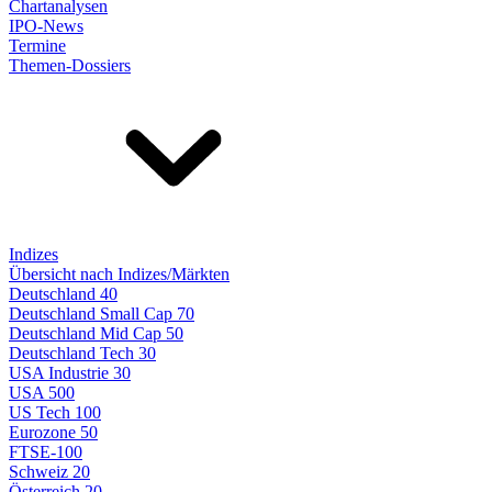
Chartanalysen
IPO-News
Termine
Themen-Dossiers
Indizes
Übersicht nach Indizes/Märkten
Deutschland 40
Deutschland Small Cap 70
Deutschland Mid Cap 50
Deutschland Tech 30
USA Industrie 30
USA 500
US Tech 100
Eurozone 50
FTSE-100
Schweiz 20
Österreich 20