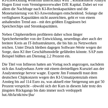
KI-Entwicklung weiterhin unterschätzt wird", kommentierte Analyst
Hagen Ernst vom Vermögensverwalter DJE Kapital. Dabei sei vor
allem die Nachfrage nach KI-Rechenkapazitäten und die
Monetarisierung von KI-Anwendungen entscheidend. Solange die
verfügbaren Kapazitäten nicht ausreichten, geht er von einem
anhaltenden Trend aus - mit den größten Engpässen bei
Speicherchips und Stromkapazitäten.
Neben Chipherstellern profitieren daher schon länger
Speicherhersteller von der Entwicklung, neuerdings aber auch der
breitere Kreis an IT-Infrastrukturen, die bis hin zu Netzwerken
reichen. Unter Druck bleiben dagegen Software-Werte wegen der
Sorge, dass KI ihre Geschäftsmodelle gefährden könnte. SAP zum
Beispiel büßten am Dienstag 2,2 Prozent ein.
Die Titel von Infineon hatten am Vortag noch angezogen, nachdem
sich das Analysehaus Arete mit einem dreistelligen Kursziel aus der
Analystenriege hervor wagte. Experte Jim Fontanelli traut dem
deutschen Chipkonzern wegen des KI-Umsatzpotenzials einen
Anstieg bis auf 114 Euro zu, was aktuell eine Steigerung um gut 50
Prozent verspricht - obwohl sich der Kurs in diesem Jahr trotz des
jüngsten Rückgangs bis dato immer noch verdoppelt
hat./tih/la/stk/niw/jha/