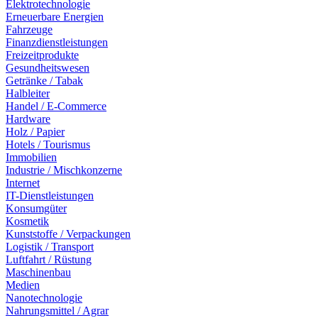
Elektrotechnologie
Erneuerbare Energien
Fahrzeuge
Finanzdienstleistungen
Freizeitprodukte
Gesundheitswesen
Getränke / Tabak
Halbleiter
Handel / E-Commerce
Hardware
Holz / Papier
Hotels / Tourismus
Immobilien
Industrie / Mischkonzerne
Internet
IT-Dienstleistungen
Konsumgüter
Kosmetik
Kunststoffe / Verpackungen
Logistik / Transport
Luftfahrt / Rüstung
Maschinenbau
Medien
Nanotechnologie
Nahrungsmittel / Agrar