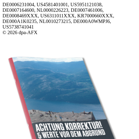
DE0006231004, US4581401001, US5951121038,
DE0007164600, NL0000226223, DE0007461006,
DE0008469XXX, US6311011XXX, KR7000660XXX,
DE000A1K0235, NL0010273215, DE000A0WMPJ6,
US5738741041
© 2026 dpa-AFX