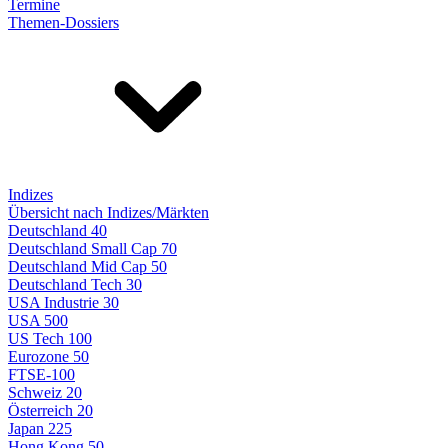
Termine
Themen-Dossiers
Indizes
Übersicht nach Indizes/Märkten
Deutschland 40
Deutschland Small Cap 70
Deutschland Mid Cap 50
Deutschland Tech 30
USA Industrie 30
USA 500
US Tech 100
Eurozone 50
FTSE-100
Schweiz 20
Österreich 20
Japan 225
Hong Kong 50