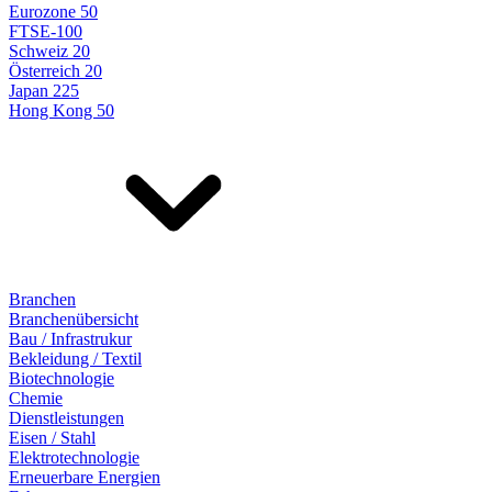
Eurozone 50
FTSE-100
Schweiz 20
Österreich 20
Japan 225
Hong Kong 50
Branchen
Branchenübersicht
Bau / Infrastrukur
Bekleidung / Textil
Biotechnologie
Chemie
Dienstleistungen
Eisen / Stahl
Elektrotechnologie
Erneuerbare Energien