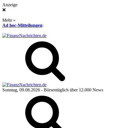
Anzeige
❌
Mehr »
Ad hoc-Mitteilungen
:
Sonntag, 09.08.2026
- Börsentäglich über 12.000 News