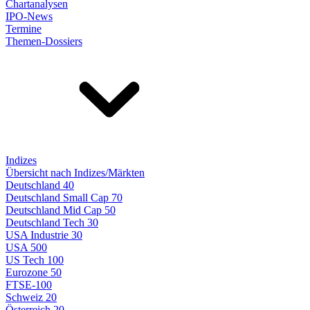
Chartanalysen
IPO-News
Termine
Themen-Dossiers
Indizes
Übersicht nach Indizes/Märkten
Deutschland 40
Deutschland Small Cap 70
Deutschland Mid Cap 50
Deutschland Tech 30
USA Industrie 30
USA 500
US Tech 100
Eurozone 50
FTSE-100
Schweiz 20
Österreich 20