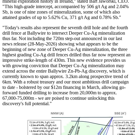
mineral exploration history in Ireland," stated Bart Jaworski, CEO.
"This high-grade intercept, accompanied by 506 g/t Ag and 2.04%
Sb, is one of nine zones of mineralization, some of which also
attained grades of up to 5.62% Cu, 371 g/t Ag and 0.78% Sb."
"Today's results also represent the seventh drill hole and the fourth
drill fence at Ballywire to intersect Deeper Cu-Ag mineralization
thus far. Not including the 720m step-out announced in our last
news release (28-May-2026) showing what appears to be the
beginning of new zone of Deeper Cu-Ag mineralization, the three
highest grading Cu-Ag drill fences drilled thus far now represent an
impressive strike-length of 430m. This new evidence provides us
with growing conviction that Deeper Cu-Ag mineralization may
extend across the entire Ballywire Zn-Pb-Ag discovery, which is
currently known to span approx. 3.2km along prospective trend of
6km. With a robust treasury and our most ambitious drill campaign
to date - bolstered by our $12m financing in March, allowing go-
forward funded drilling to increase from 20,000m to approx.
67,000-75,000m - we are poised to continue unlocking this
discovery's full potential."