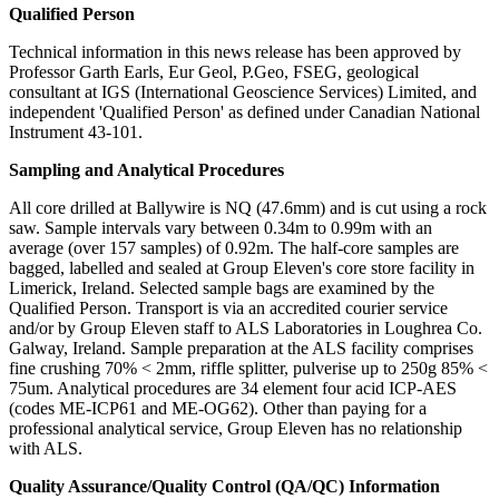
Qualified Person
Technical information in this news release has been approved by
Professor Garth Earls, Eur Geol, P.Geo, FSEG, geological
consultant at IGS (International Geoscience Services) Limited, and
independent 'Qualified Person' as defined under Canadian National
Instrument 43-101.
Sampling and Analytical Procedures
All core drilled at Ballywire is NQ (47.6mm) and is cut using a rock
saw. Sample intervals vary between 0.34m to 0.99m with an
average (over 157 samples) of 0.92m. The half-core samples are
bagged, labelled and sealed at Group Eleven's core store facility in
Limerick, Ireland. Selected sample bags are examined by the
Qualified Person. Transport is via an accredited courier service
and/or by Group Eleven staff to ALS Laboratories in Loughrea Co.
Galway, Ireland. Sample preparation at the ALS facility comprises
fine crushing 70% < 2mm, riffle splitter, pulverise up to 250g 85% <
75um. Analytical procedures are 34 element four acid ICP-AES
(codes ME-ICP61 and ME-OG62). Other than paying for a
professional analytical service, Group Eleven has no relationship
with ALS.
Quality Assurance/Quality Control (QA/QC) Information