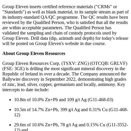
Group Eleven inserts certified reference materials ("CRMs" or
"Standards") as well as blank material, to its sample stream as part of
its industry-standard QA/QC programme. The QC results have been
reviewed by the Qualified Person, who is satisfied that all the results
are within acceptable parameters. The Qualified Person has
validated the sampling and chain of custody protocols used by
Group Eleven. Drill data (dip, azimuth and depth) for today's release
will be posted on Group Eleven's website in due course.
About Group Eleven Resources
Group Eleven Resources Corp. (TSXV: ZNG) (OTCQB: GRLVF)
(FSE: 3GE) is drilling the most significant mineral discovery in the
Republic of Ireland in over a decade. The Company announced the
Ballywire discovery in September 2022, demonstrating high grades
of zinc, lead, silver, copper, germanium and locally, antimony. Key
intercepts to date include:
10.8m of 10.0% Zn+Pb and 109 g/t Ag (G11-468-03)
10.5m of 14.7% Zn+Pb, 399 g/t Ag and 0.31% Cu (G11-468-
12)
29.6m of 10.6% Zn+Pb, 78 g/t Ag and 0.15% Cu (G11-3552-
12) and