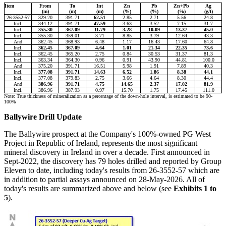
Item
From
To
Int
Zn
Pb
Zn+Pb
Ag
(m)
(m)
(m)
(%)
(%)
(%)
(g/t)
26-3552-57
329.20
391.71
62.51
2.85
2.71
5.56
24.8
Incl.
344.12
391.71
47.59
3.63
3.52
7.15
31.7
Incl.
355.30
367.09
11.79
3.28
10.09
13.37
45.0
Incl.
355.30
359.01
3.71
8.85
3.79
12.64
43.3
And
362.45
368.93
6.48
1.17
16.43
17.60
64.8
Incl.
362.45
367.09
4.64
1.01
21.34
22.35
73.6
Incl.
362.45
365.20
2.75
0.84
30.53
31.37
81.3
Incl.
363.34
364.30
0.96
0.91
43.90
44.81
100.0
And
375.20
391.71
16.51
5.98
1.91
7.89
40.3
Incl.
377.08
391.71
14.63
6.52
1.86
8.38
44.1
Incl.
377.08
379.83
2.75
3.66
4.64
8.30
44.4
And
386.96
391.71
4.75
14.65
2.37
17.02
81.9
Incl.
386.96
387.93
0.97
15.70
1.75
17.45
111.0
Note: True thickness of mineralization as a percentage of the down-hole interval, is estimated to be 90-
100%
Ballywire Drill Update
The Ballywire prospect at the Company's 100%-owned PG West
Project in Republic of Ireland, represents the most significant
mineral discovery in Ireland in over a decade. First announced in
Sept-2022, the discovery has 79 holes drilled and reported by Group
Eleven to date, including today's results from 26-3552-57 which are
in addition to partial assays announced on 28-May-2026. All of
today's results are summarized above and below (see
Exhibits 1 to
5
).