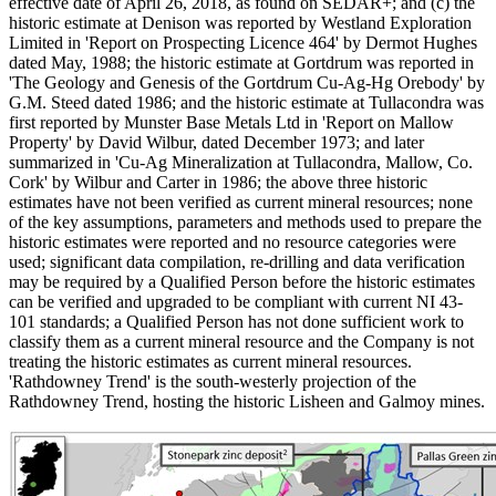
effective date of April 26, 2018, as found on SEDAR+; and (c) the
historic estimate at Denison was reported by Westland Exploration
Limited in 'Report on Prospecting Licence 464' by Dermot Hughes
dated May, 1988; the historic estimate at Gortdrum was reported in
'The Geology and Genesis of the Gortdrum Cu-Ag-Hg Orebody' by
G.M. Steed dated 1986; and the historic estimate at Tullacondra was
first reported by Munster Base Metals Ltd in 'Report on Mallow
Property' by David Wilbur, dated December 1973; and later
summarized in 'Cu-Ag Mineralization at Tullacondra, Mallow, Co.
Cork' by Wilbur and Carter in 1986; the above three historic
estimates have not been verified as current mineral resources; none
of the key assumptions, parameters and methods used to prepare the
historic estimates were reported and no resource categories were
used; significant data compilation, re-drilling and data verification
may be required by a Qualified Person before the historic estimates
can be verified and upgraded to be compliant with current NI 43-
101 standards; a Qualified Person has not done sufficient work to
classify them as a current mineral resource and the Company is not
treating the historic estimates as current mineral resources.
'Rathdowney Trend' is the south-westerly projection of the
Rathdowney Trend, hosting the historic Lisheen and Galmoy mines.