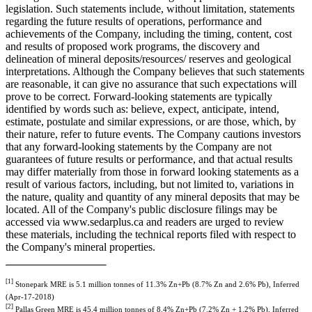
legislation. Such statements include, without limitation, statements
regarding the future results of operations, performance and
achievements of the Company, including the timing, content, cost
and results of proposed work programs, the discovery and
delineation of mineral deposits/resources/ reserves and geological
interpretations. Although the Company believes that such statements
are reasonable, it can give no assurance that such expectations will
prove to be correct. Forward-looking statements are typically
identified by words such as: believe, expect, anticipate, intend,
estimate, postulate and similar expressions, or are those, which, by
their nature, refer to future events. The Company cautions investors
that any forward-looking statements by the Company are not
guarantees of future results or performance, and that actual results
may differ materially from those in forward looking statements as a
result of various factors, including, but not limited to, variations in
the nature, quality and quantity of any mineral deposits that may be
located. All of the Company's public disclosure filings may be
accessed via www.sedarplus.ca and readers are urged to review
these materials, including the technical reports filed with respect to
the Company's mineral properties.
[1]
Stonepark MRE is 5.1 million tonnes of 11.3% Zn+Pb (8.7% Zn and 2.6% Pb), Inferred
(Apr-17-2018)
[2]
Pallas Green MRE is 45.4 million tonnes of 8.4% Zn+Pb (7.2% Zn + 1.2% Pb), Inferred