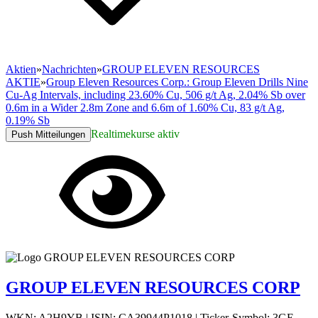
Aktien
»
Nachrichten
»
GROUP ELEVEN RESOURCES
AKTIE
»
Group Eleven Resources Corp.: Group Eleven Drills Nine
Cu-Ag Intervals, including 23.60% Cu, 506 g/t Ag, 2.04% Sb over
0.6m in a Wider 2.8m Zone and 6.6m of 1.60% Cu, 83 g/t Ag,
0.19% Sb
Realtimekurse aktiv
Push Mitteilungen
GROUP ELEVEN RESOURCES CORP
WKN: A2H9YB
|
ISIN: CA39944P1018
|
Ticker-Symbol: 3GE