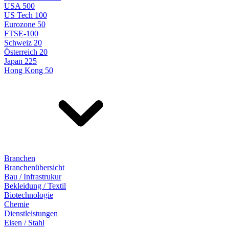
USA 500
US Tech 100
Eurozone 50
FTSE-100
Schweiz 20
Österreich 20
Japan 225
Hong Kong 50
Branchen
Branchenübersicht
Bau / Infrastrukur
Bekleidung / Textil
Biotechnologie
Chemie
Dienstleistungen
Eisen / Stahl