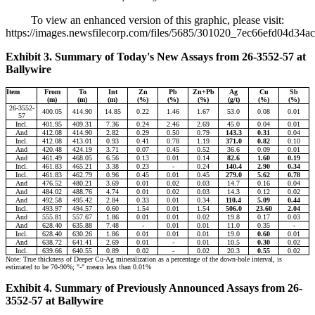
To view an enhanced version of this graphic, please visit:
https://images.newsfilecorp.com/files/5685/301020_7ec66efd04d34ac
Exhibit 3. Summary of Today's New Assays from 26-3552-57 at
Ballywire
Item
From
To
Int
Zn
Pb
Zn+Pb
Ag
Cu
Sb
(m)
(m)
(m)
(%)
(%)
(%)
(g/t)
(%)
(%)
26-3552-
400.05
414.90
14.85
0.22
1.46
1.67
53.0
0.08
0.01
57
Incl.
401.95
409.31
7.36
0.24
2.46
2.69
45.0
0.04
0.01
And
412.08
414.90
2.82
0.29
0.50
0.79
143.3
0.31
0.04
Incl.
412.08
413.01
0.93
0.41
0.78
1.19
371.0
0.82
0.10
And
420.48
424.19
3.71
0.07
0.45
0.52
36.6
0.09
0.01
And
461.49
468.05
6.56
0.13
0.01
0.14
82.6
1.60
0.19
Incl.
461.83
465.21
3.38
0.23
-
0.24
140.4
2.90
0.34
Incl.
461.83
462.79
0.96
0.45
0.01
0.45
279.0
5.62
0.78
And
476.52
480.21
3.69
0.01
0.02
0.03
14.7
0.16
0.04
And
484.02
488.76
4.74
0.01
0.02
0.03
14.3
0.12
0.02
And
492.58
495.42
2.84
0.33
0.01
0.34
110.4
5.09
0.44
Incl.
493.97
494.57
0.60
1.54
0.01
1.54
506.0
23.60
2.04
And
555.81
557.67
1.86
0.01
0.01
0.02
19.8
0.17
0.03
And
628.40
635.88
7.48
-
0.01
0.01
11.0
0.35
-
Incl.
628.40
630.26
1.86
0.01
0.01
0.01
19.0
0.60
0.01
And
638.72
641.41
2.69
0.01
-
0.01
10.5
0.30
0.02
Incl.
639.66
640.55
0.89
0.02
-
0.02
20.3
0.55
0.02
Note: True thickness of Deeper Cu-Ag mineralization as a percentage of the down-hole interval, is
estimated to be 70-90%; "-" means less than 0.01%
Exhibit 4. Summary of Previously Announced Assays from 26-
3552-57 at Ballywire