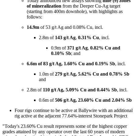
Today announced new assays showing
nine (9)
zones
of mineralization
from the Deeper Cu-Ag target
(starting from 400m downhole), with highlights as
follows:
14.9m
of 53 g/t Ag and 0.08% Cu, incl.
2.8m of
143 g/t Ag
,
0.31% Cu
, incl.
0.9m of
371 g/t Ag
,
0.82% Cu and
0.10% Sb
; and
6.6m of 83 g/t Ag, 1.60% Cu and 0.19% Sb
, incl.
1.0m of
279 g/t Ag, 5.62% Cu and 0.78% Sb
and
2.8m of
110 g/t Ag, 5.09% Cu and 0.44% Sb
, incl.
0.6m of
506 g/t Ag, 23.60% Cu and 2.04% Sb
Four rigs continue to be active at Ballywire with an additional
rig active at the adjacent 77.64%-interest Stonepark Project
"Today's 23.60% Cu result represents some of the highest copper
grades attained by any operator over the last 60 years of modern