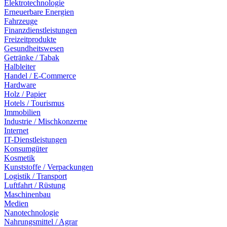
Elektrotechnologie
Erneuerbare Energien
Fahrzeuge
Finanzdienstleistungen
Freizeitprodukte
Gesundheitswesen
Getränke / Tabak
Halbleiter
Handel / E-Commerce
Hardware
Holz / Papier
Hotels / Tourismus
Immobilien
Industrie / Mischkonzerne
Internet
IT-Dienstleistungen
Konsumgüter
Kosmetik
Kunststoffe / Verpackungen
Logistik / Transport
Luftfahrt / Rüstung
Maschinenbau
Medien
Nanotechnologie
Nahrungsmittel / Agrar