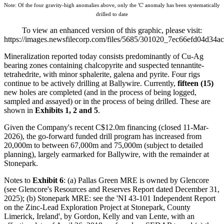
Note: Of the four gravity-high anomalies above, only the 'C' anomaly has been systematically
drilled to date
To view an enhanced version of this graphic, please visit:
https://images.newsfilecorp.com/files/5685/301020_7ec66efd04d34ac
Mineralization reported today consists predominantly of Cu-Ag
bearing zones containing chalcopyrite and suspected tennantite-
tetrahedrite, with minor sphalerite, galena and pyrite. Four rigs
continue to be actively drilling at Ballywire. Currently,
fifteen (15)
new holes are completed (and in the process of being logged,
sampled and assayed) or in the process of being drilled. These are
shown in
Exhibits 1, 2 and 5
.
Given the Company's recent C$12.0m financing (closed 11-Mar-
2026), the go-forward funded drill program has increased from
20,000m to between 67,000m and 75,000m (subject to detailed
planning), largely earmarked for Ballywire, with the remainder at
Stonepark.
Notes to
Exhibit 6
: (a) Pallas Green MRE is owned by Glencore
(see Glencore's Resources and Reserves Report dated December 31,
2025); (b) Stonepark MRE: see the 'NI 43-101 Independent Report
on the Zinc-Lead Exploration Project at Stonepark, County
Limerick, Ireland', by Gordon, Kelly and van Lente, with an