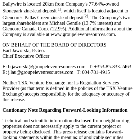
Ballywire is located 20km from Company's 77.64%-owned
[1]
Stonepark zinc-lead deposit
, which itself is located adjacent to
[2]
Glencore's Pallas Green zinc-lead deposit
. The Company's two
largest shareholders are Michael Gentile (13.7% interest) and
Glencore Canada Corp. (12.9%). Additional information about the
Company is available at www.groupelevenresources.com.
ON BEHALF OF THE BOARD OF DIRECTORS
Bart Jaworski, P.Geo.
Chief Executive Officer
E: b.jaworski@groupelevenresources.com | T: +353-85-833-2463
E: j.lau@groupelevenresources.com | T: 604-781-4915
Neither TSX Venture Exchange nor its Regulation Services
Provider (as that term is defined in the policies of the TSX Venture
Exchange) accepts responsibility for the adequacy or accuracy of
this release.
Cautionary Note Regarding Forward-Looking Information
Technical and scientific information disclosed from neighbouring
properties does not necessarily apply to the current project or
property being disclosed. This press release contains forward-
looking statements within the meaning of applicable securities