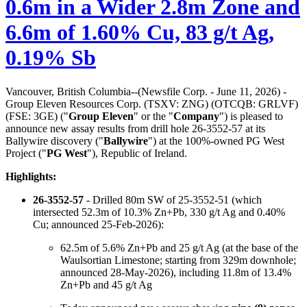
0.6m in a Wider 2.8m Zone and
6.6m of 1.60% Cu, 83 g/t Ag,
0.19% Sb
Vancouver, British Columbia--(Newsfile Corp. - June 11, 2026) -
Group Eleven Resources Corp. (TSXV: ZNG) (OTCQB: GRLVF)
(FSE: 3GE) ("
Group Eleven
" or the "
Company
") is pleased to
announce new assay results from drill hole 26-3552-57 at its
Ballywire discovery ("
Ballywire
") at the 100%-owned PG West
Project ("
PG West
"), Republic of Ireland.
Highlights:
26-3552-57
- Drilled 80m SW of 25-3552-51 (which
intersected 52.3m of 10.3% Zn+Pb, 330 g/t Ag and 0.40%
Cu; announced 25-Feb-2026):
62.5m of 5.6% Zn+Pb and 25 g/t Ag (at the base of the
Waulsortian Limestone; starting from 329m downhole;
announced 28-May-2026), including 11.8m of 13.4%
Zn+Pb and 45 g/t Ag