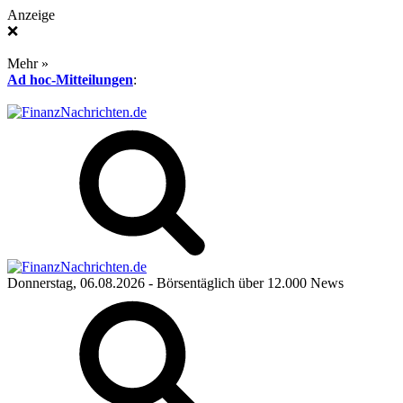
Anzeige
❌
Mehr »
Ad hoc-Mitteilungen
:
Donnerstag, 06.08.2026
- Börsentäglich über 12.000 News