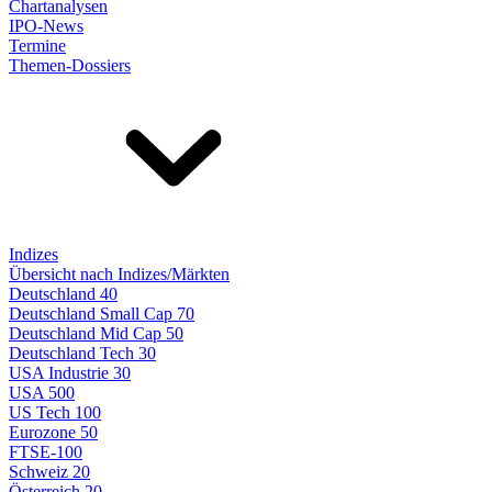
Chartanalysen
IPO-News
Termine
Themen-Dossiers
Indizes
Übersicht nach Indizes/Märkten
Deutschland 40
Deutschland Small Cap 70
Deutschland Mid Cap 50
Deutschland Tech 30
USA Industrie 30
USA 500
US Tech 100
Eurozone 50
FTSE-100
Schweiz 20
Österreich 20