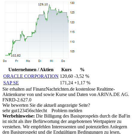
Unternehmen / Aktien
Kurs
%
ORACLE CORPORATION
120,60
-3,52 %
SAP SE
171,24
+1,17 %
Sie erhalten auf FinanzNachrichten.de kostenlose Realtime-
Aktienkurse von
und
sowie Kurse und Daten von
ARIVA.DE AG
.
FNRD-2.627.0
Wie bewerten Sie die aktuell angezeigte Seite?
sehr gut
1
2
3
4
5
6
schlecht
Problem melden
Werbehinweise:
Die Billigung des Basisprospekts durch die BaFin
ist nicht als ihre Befürwortung der angebotenen Wertpapiere zu
verstehen. Wir empfehlen Interessenten und potenziellen Anlegern
den Basisprospekt und die Endgültigen Bedingungen zu lesen,