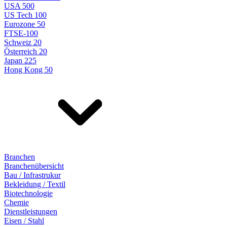
USA 500
US Tech 100
Eurozone 50
FTSE-100
Schweiz 20
Österreich 20
Japan 225
Hong Kong 50
Branchen
Branchenübersicht
Bau / Infrastrukur
Bekleidung / Textil
Biotechnologie
Chemie
Dienstleistungen
Eisen / Stahl