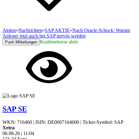
Aktien
»
Nachrichten
»
SAP AKTIE
»
Nach Oracle-Schock: Warum
Anleger jetzt auch bei SAP nervös werden
Realtimekurse aktiv
Push Mitteilungen
SAP SE
WKN: 716460
|
ISIN: DE0007164600
|
Ticker-Symbol: SAP
Xetra
06.08.26
|
11:05
171,28
Euro