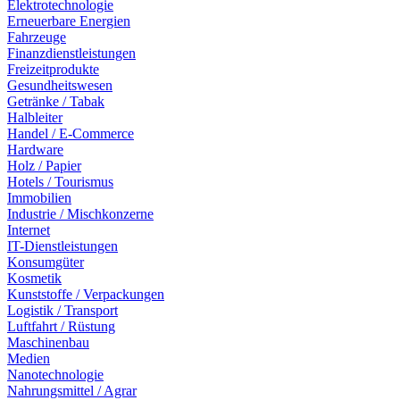
Elektrotechnologie
Erneuerbare Energien
Fahrzeuge
Finanzdienstleistungen
Freizeitprodukte
Gesundheitswesen
Getränke / Tabak
Halbleiter
Handel / E-Commerce
Hardware
Holz / Papier
Hotels / Tourismus
Immobilien
Industrie / Mischkonzerne
Internet
IT-Dienstleistungen
Konsumgüter
Kosmetik
Kunststoffe / Verpackungen
Logistik / Transport
Luftfahrt / Rüstung
Maschinenbau
Medien
Nanotechnologie
Nahrungsmittel / Agrar