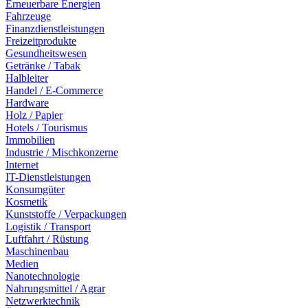
Erneuerbare Energien
Fahrzeuge
Finanzdienstleistungen
Freizeitprodukte
Gesundheitswesen
Getränke / Tabak
Halbleiter
Handel / E-Commerce
Hardware
Holz / Papier
Hotels / Tourismus
Immobilien
Industrie / Mischkonzerne
Internet
IT-Dienstleistungen
Konsumgüter
Kosmetik
Kunststoffe / Verpackungen
Logistik / Transport
Luftfahrt / Rüstung
Maschinenbau
Medien
Nanotechnologie
Nahrungsmittel / Agrar
Netzwerktechnik