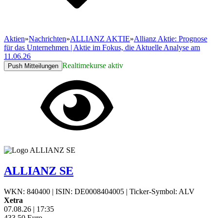
Aktien
»
Nachrichten
»
ALLIANZ AKTIE
»
Allianz Aktie: Prognose
für das Unternehmen | Aktie im Fokus, die Aktuelle Analyse am
11.06.26
Realtimekurse aktiv
Push Mitteilungen
ALLIANZ SE
WKN: 840400
|
ISIN: DE0008404005
|
Ticker-Symbol: ALV
Xetra
07.08.26
|
17:35
433,50
Euro