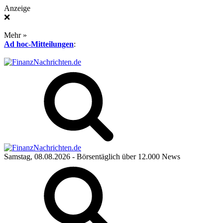
Anzeige
❌
Mehr »
Ad hoc-Mitteilungen
:
Samstag, 08.08.2026
- Börsentäglich über 12.000 News