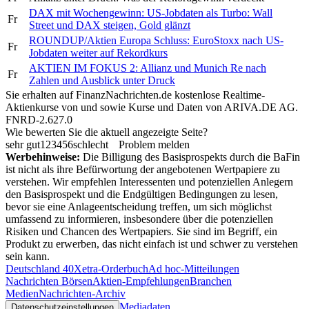
DAX mit Wochengewinn: US-Jobdaten als Turbo: Wall
Fr
Street und DAX steigen, Gold glänzt
ROUNDUP/Aktien Europa Schluss: EuroStoxx nach US-
Fr
Jobdaten weiter auf Rekordkurs
AKTIEN IM FOKUS 2: Allianz und Munich Re nach
Fr
Zahlen und Ausblick unter Druck
Sie erhalten auf FinanzNachrichten.de kostenlose Realtime-
Aktienkurse von
und
sowie Kurse und Daten von
ARIVA.DE AG
.
FNRD-2.627.0
Wie bewerten Sie die aktuell angezeigte Seite?
sehr gut
1
2
3
4
5
6
schlecht
Problem melden
Werbehinweise:
Die Billigung des Basisprospekts durch die BaFin
ist nicht als ihre Befürwortung der angebotenen Wertpapiere zu
verstehen. Wir empfehlen Interessenten und potenziellen Anlegern
den Basisprospekt und die Endgültigen Bedingungen zu lesen,
bevor sie eine Anlageentscheidung treffen, um sich möglichst
umfassend zu informieren, insbesondere über die potenziellen
Risiken und Chancen des Wertpapiers. Sie sind im Begriff, ein
Produkt zu erwerben, das nicht einfach ist und schwer zu verstehen
sein kann.
Deutschland 40
Xetra-Orderbuch
Ad hoc-Mitteilungen
Nachrichten Börsen
Aktien-Empfehlungen
Branchen
Medien
Nachrichten-Archiv
Mediadaten
Datenschutzeinstellungen