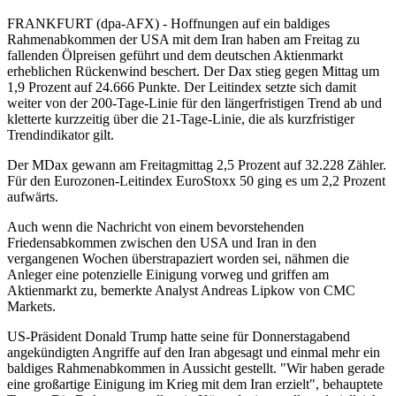
FRANKFURT (dpa-AFX) - Hoffnungen auf ein baldiges
Rahmenabkommen der USA mit dem Iran haben am Freitag zu
fallenden Ölpreisen geführt und dem deutschen Aktienmarkt
erheblichen Rückenwind beschert. Der Dax stieg gegen Mittag um
1,9 Prozent auf 24.666 Punkte. Der Leitindex setzte sich damit
weiter von der 200-Tage-Linie für den längerfristigen Trend ab und
kletterte kurzzeitig über die 21-Tage-Linie, die als kurzfristiger
Trendindikator gilt.
Der MDax gewann am Freitagmittag 2,5 Prozent auf 32.228 Zähler.
Für den Eurozonen-Leitindex EuroStoxx 50 ging es um 2,2 Prozent
aufwärts.
Auch wenn die Nachricht von einem bevorstehenden
Friedensabkommen zwischen den USA und Iran in den
vergangenen Wochen überstrapaziert worden sei, nähmen die
Anleger eine potenzielle Einigung vorweg und griffen am
Aktienmarkt zu, bemerkte Analyst Andreas Lipkow von CMC
Markets.
US-Präsident Donald Trump hatte seine für Donnerstagabend
angekündigten Angriffe auf den Iran abgesagt und einmal mehr ein
baldiges Rahmenabkommen in Aussicht gestellt. "Wir haben gerade
eine großartige Einigung im Krieg mit dem Iran erzielt", behauptete