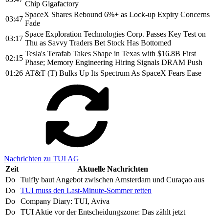
Chip Gigafactory
SpaceX Shares Rebound 6%+ as Lock-up Expiry Concerns
03:47
Fade
Space Exploration Technologies Corp. Passes Key Test on
03:17
Thu as Savvy Traders Bet Stock Has Bottomed
Tesla's Terafab Takes Shape in Texas with $16.8B First
02:15
Phase; Memory Engineering Hiring Signals DRAM Push
01:26
AT&T (T) Bulks Up Its Spectrum As SpaceX Fears Ease
Nachrichten zu TUI AG
Zeit
Aktuelle Nachrichten
Do
Tuifly baut Angebot zwischen Amsterdam und Curaçao aus
Do
TUI muss den Last-Minute-Sommer retten
Do
Company Diary: TUI, Aviva
Do
TUI Aktie vor der Entscheidungszone: Das zählt jetzt