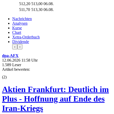
512,20
513,00
06.08.
511,70
513,30
06.08.
Nachrichten
Analysen
Kurse
Chart
Xetra-Orderbuch
Dividende
‹
›
dpa-AFX
12.06.2026 11:58 Uhr
1.589 Leser
Artikel bewerten:
(
2
)
Aktien Frankfurt: Deutlich im
Plus - Hoffnung auf Ende des
Iran-Kriegs