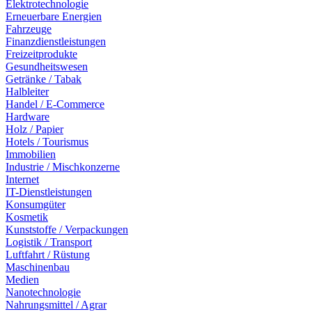
Elektrotechnologie
Erneuerbare Energien
Fahrzeuge
Finanzdienstleistungen
Freizeitprodukte
Gesundheitswesen
Getränke / Tabak
Halbleiter
Handel / E-Commerce
Hardware
Holz / Papier
Hotels / Tourismus
Immobilien
Industrie / Mischkonzerne
Internet
IT-Dienstleistungen
Konsumgüter
Kosmetik
Kunststoffe / Verpackungen
Logistik / Transport
Luftfahrt / Rüstung
Maschinenbau
Medien
Nanotechnologie
Nahrungsmittel / Agrar