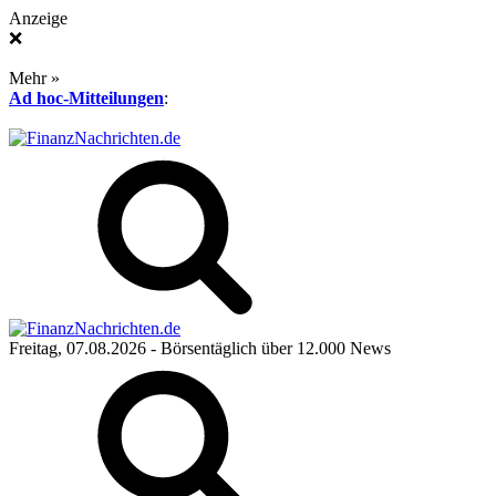
Anzeige
❌
Mehr »
Ad hoc-Mitteilungen
:
Freitag, 07.08.2026
- Börsentäglich über 12.000 News