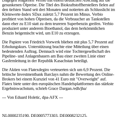
Dagegen reagierten Verbio mit einem deutlichen Abschlag auf die
gesunkenen Ölpreise. Die Titel des Biokraftstoffherstellers fielen auf
den tiefsten Stand seit drei Monaten und notierten als Schlusslicht im
Kleinwerte-Index SDax zuletzt 5,7 Prozent im Minus. Verbio
profitiert von hohen Ölpreisen, da die Verbraucher an Tankstellen
dann eher zu E10 statt zu dem teureren Superbenzin greifen. Verbio
produziert unter anderem Bioethanol, das dem herkömmlichen
Benzin beigemischt wird, um E10 zu erzeugen.
Die Papiere von Friedrich Vorwerk blieben mit plus 5,7 Prozent auf
Erholungskurs. Unterstützung brachte eine Mitteilung über einen
bedeutenden Auftrag. Demnach wird eine Tochtergesellschaft des
Pipeline- und Anlagenbauers am Bau einer zweiten Linie einer
Gasfernleitung in der Republik Kasachstan beteiligt.
Die Aktien von Flatexdegiro verteuerten sich um 6,9 Prozent. Die
britische Investmentbank Barclays nahm die Bewertung des Online-
Brokers bei einem Kursziel von 41 Euro mit "Overweight" auf.
Flatex biete unter den europäischen Handelsplattformen das stärkste
Ergebniswachstum, schrieb Grace Dargan./edh/jha/
--- Von Eduard Holetic, dpa-AFX ---
NL0000235190, DE0005773303, DE0008232125,