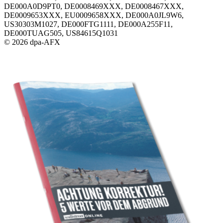
DE000A0D9PT0, DE0008469XXX, DE0008467XXX,
DE0009653XXX, EU0009658XXX, DE000A0JL9W6,
US30303M1027, DE000FTG1111, DE000A255F11,
DE000TUAG505, US84615Q1031
© 2026 dpa-AFX