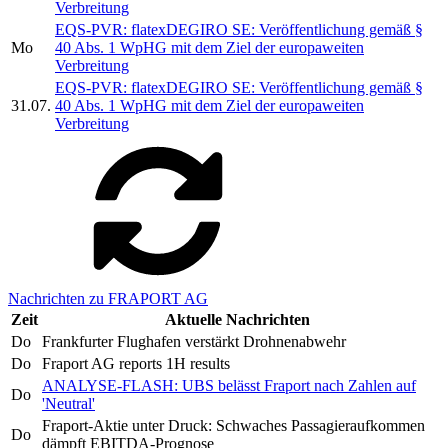
Verbreitung
EQS-PVR: flatexDEGIRO SE: Veröffentlichung gemäß §
Mo
40 Abs. 1 WpHG mit dem Ziel der europaweiten
Verbreitung
EQS-PVR: flatexDEGIRO SE: Veröffentlichung gemäß §
31.07.
40 Abs. 1 WpHG mit dem Ziel der europaweiten
Verbreitung
Nachrichten zu FRAPORT AG
Zeit
Aktuelle Nachrichten
Do
Frankfurter Flughafen verstärkt Drohnenabwehr
Do
Fraport AG reports 1H results
ANALYSE-FLASH: UBS belässt Fraport nach Zahlen auf
Do
'Neutral'
Fraport-Aktie unter Druck: Schwaches Passagieraufkommen
Do
dämpft EBITDA-Prognose