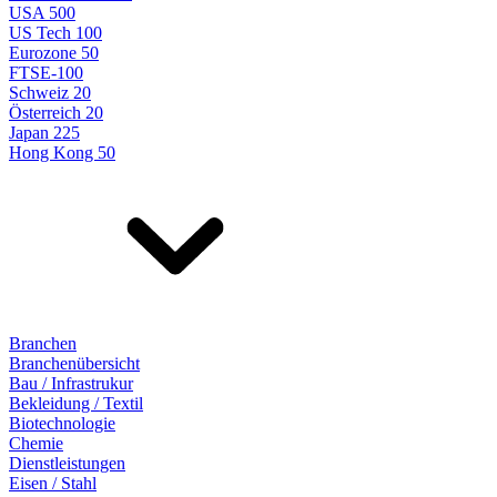
USA 500
US Tech 100
Eurozone 50
FTSE-100
Schweiz 20
Österreich 20
Japan 225
Hong Kong 50
Branchen
Branchenübersicht
Bau / Infrastrukur
Bekleidung / Textil
Biotechnologie
Chemie
Dienstleistungen
Eisen / Stahl