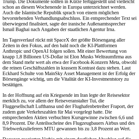
Trump. Die Dokumente sollten in Kürze fertiggestellt und vielleicht
schon an diesem Wochenende in Europa unterzeichnet werden.
Auch die Islamische Republik sprach von einem möglichen
bevorstehenden Verhandlungsabschluss. Ein entsprechender Text sei
überwiegend finalisiert, sagte der iranische Außenamtssprecher
Ismail Baghai nach Angaben der staatlichen Agentur Irna.
Im Tagesverlauf rückt mit SpaceX der größte Börsengang aller
Zeiten in den Fokus, auf den bald noch die KI-Plattformen
Anthropic und OpenAI folgen sollen. Mit einer Bewertung von
knapp 1,8 Billionen US-Dollar ist Elon Musks Weltraumfirma aus
dem Stand mehr wert als etwa der Facebook-Konzern Meta, obwohl
die reinen Geschäftszahlen in krassem Kontrast dazu stehen. Laut
Eckhard Schulte von MainSky Asset Management ist der Erfolg der
Börsengänge wichtig, um die Vitalität der KI-Investmentstory zu
bestätigen.
In der Hoffnung auf ein Kriegsende im Iran legte der Reisesektor
merklich zu, vor allem der Reiseveranstalter Tui, die
Fluggesellschaft Lufthansa und der Flughafenbetreiber Fraport, der
zudem gute Verkehrszahlen für Mai vorgelegt hatte. Die
entsprechenden Aktien verbuchten Kursgewinne zwischen 6,6 und
8,9 Prozent. Die Anteilsscheine des Flugzeugbauers Airbus und des
Triebwerkzulieferers MTU gewannen bis zu 3,8 Prozent an Wert.