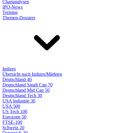
Chartanalysen
IPO-News
Termine
Themen-Dossiers
Indizes
Übersicht nach Indizes/Märkten
Deutschland 40
Deutschland Small Cap 70
Deutschland Mid Cap 50
Deutschland Tech 30
USA Industrie 30
USA 500
US Tech 100
Eurozone 50
FTSE-100
Schweiz 20
Österreich 20